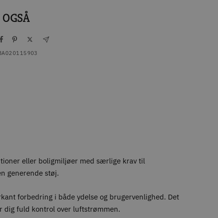
 OGSÅ
BA020115903
ioner eller boligmiljøer med særlige krav til
en generende støj.
ant forbedring i både ydelse og brugervenlighed. Det
 dig fuld kontrol over luftstrømmen.