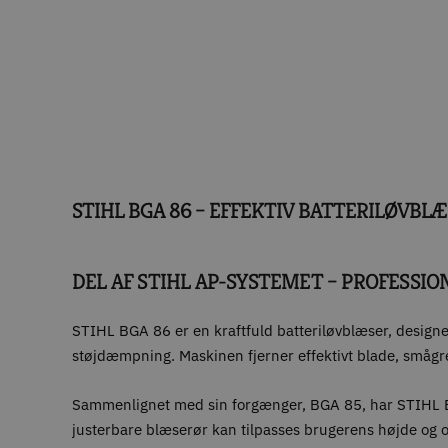
STIHL BGA 86 – EFFEKTIV BATTERILØVBLÆ
DEL AF STIHL AP-SYSTEMET – PROFESS
STIHL BGA 86 er en kraftfuld batteriløvblæser, designet 
støjdæmpning. Maskinen fjerner effektivt blade, smågren
Sammenlignet med sin forgænger, BGA 85, har STIHL BG
justerbare blæserør kan tilpasses brugerens højde og o