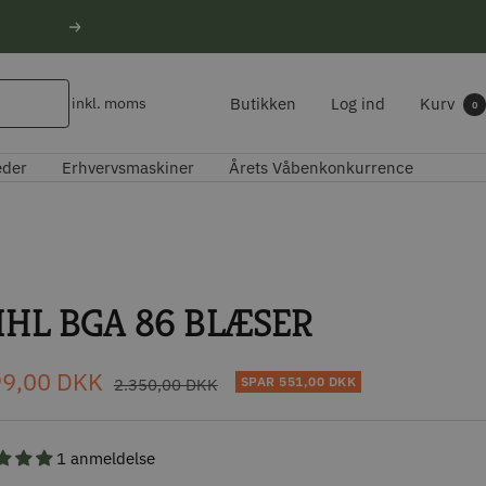
Næste
Butikken
Log ind
Kurv
inkl. moms
0
eder
Erhvervsmaskiner
Årets Våbenkonkurrence
IHL BGA 86 BLÆSER
udspris
99,00 DKK
Normal
SPAR
551,00 DKK
2.350,00 DKK
pris
1 anmeldelse