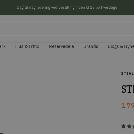
Dag til dag levering ved bestilling inden kl 13 på hverdage
ark
Hus & Fritid
Reservedele
Brands
Blogs & Nyh
STIHL
ST
Tilb
1.7