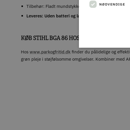
NØDVENDIGE
Tilbehør: Fladt mundstykke fås separat
Leveres: Uden batteri og lader
KØB STIHL BGA 86 HOS PARK & FRITID
Hos
www.parkogfritid.dk
finder du pålidelige og effekt
grøn pleje i støjfølsomme omgivelser. Kombiner med AP-b