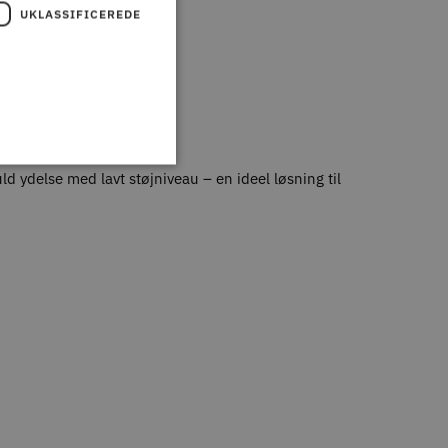
UKLASSIFICEREDE
ld ydelse med lavt støjniveau – en ideel løsning til