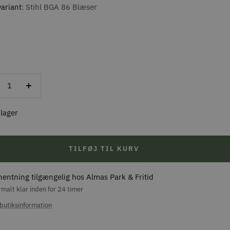
ariant
Stihl BGA 86 Blæser
ducer
Forøg
al
antal
 lager
TILFØJ TIL KURV
hentning tilgængelig hos Almas Park & Fritid
malt klar inden for 24 timer
butiksinformation