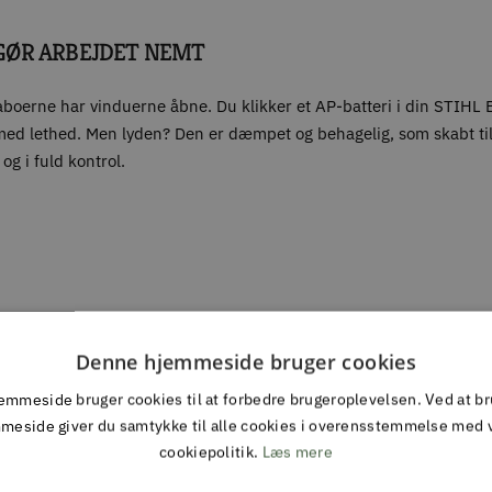
 GØR ARBEJDET NEMT
naboerne har vinduerne åbne. Du klikker et AP-batteri i din STIHL
 lethed. Men lyden? Den er dæmpet og behagelig, som skabt til mi
og i fuld kontrol.
Denne hjemmeside bruger cookies
mmeside bruger cookies til at forbedre brugeroplevelsen. Ved at b
meside giver du samtykke til alle cookies i overensstemmelse med 
cookiepolitik.
Læs mere
ecifikationer)