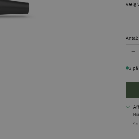
Vælg v
Antal:
Re
ant
3 på
Af
Nor
Se 