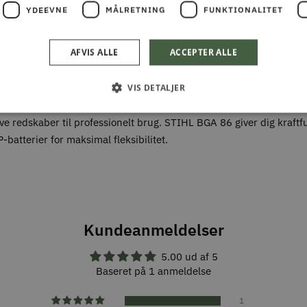
YDEEVNE
MÅLRETNING
FUNKTIONALITET
AFVIS ALLE
ACCEPTER ALLE
VIS DETALJER
ive redskaber til professionelt brug. STIHL BGA 86 giver dig kraftfu
atterier for maksimal fleksibilitet.
Kundeanmeldelser
5.00 ud af 5
Baseret på 1 anmeldelse
1