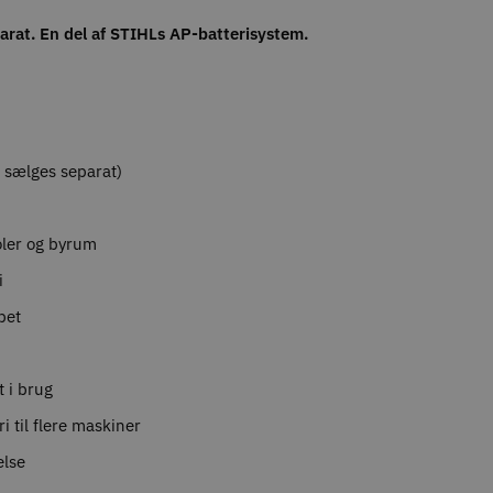
parat. En del af STIHLs AP-batterisystem.
r sælges separat)
koler og byrum
i
bet
 i brug
i til flere maskiner
else