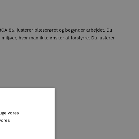
 BGA 86, justerer blæserøret og begynder arbejdet. Du
ljøer, hvor man ikke ønsker at forstyrre. Du justerer
ruge vores
vores