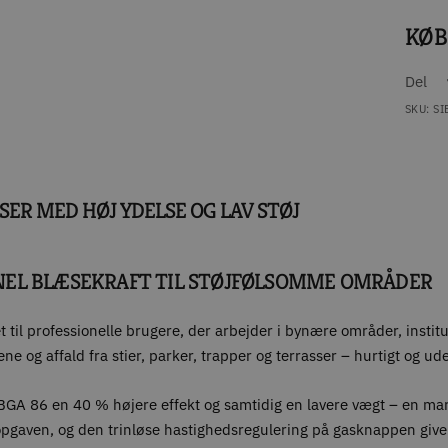
KØB
Del
SKU:
SI
SER MED HØJ YDELSE OG LAV STØJ
IONEL BLÆSEKRAFT TIL STØJFØLSOMME OMRÅDER
til professionelle brugere, der arbejder i bynære områder, institut
e og affald fra stier, parker, trapper og terrasser – hurtigt og ud
A 86 en 40 % højere effekt og samtidig en lavere vægt – en mark
pgaven, og den trinløse hastighedsregulering på gasknappen giver