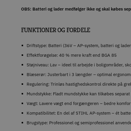
OBS: Batteri og lader medfølger ikke og skal købes se
FUNKTIONER OG FORDELE
Driftstype: Batteri (36V – AP-system, batteri og lade
Effektforøgelse: 40 % mere kraft end BGA 85
Støjniveau: Lav – ideel til arbejde i boligområder, s
Blæserør: Justerbart i 3 længder – optimal ergonom
Regulering: Trinløs hastighedskontrol direkte på gre
Mundstykke: Fladt mundstykke kan tilkøbes separat
Vægt: Lavere vægt end forgængeren – bedre komfort
Kompatibilitet: En del af STIHL AP-system – ét batter
Brugstype: Professionel og semiprofessionel anvend