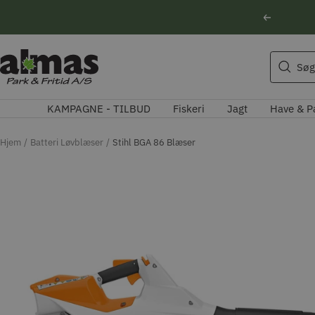
Spring
Forrige
til
indhold
Søgeforslag
Almas
Søg
Park
Husqvarna motorsav
&
Kikkert
KAMPAGNE - TILBUD
Fiskeri
Jagt
Have & P
Fritid
Blink
Natoptik
Hjem
Batteri Løvblæser
Stihl BGA 86 Blæser