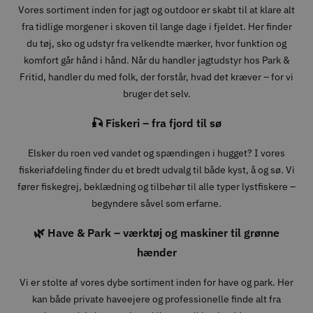
Vores sortiment inden for jagt og outdoor er skabt til at klare alt
fra tidlige morgener i skoven til lange dage i fjeldet. Her finder
du tøj, sko og udstyr fra velkendte mærker, hvor funktion og
komfort går hånd i hånd. Når du handler jagtudstyr hos Park &
Fritid, handler du med folk, der forstår, hvad det kræver – for vi
bruger det selv.
🎣 Fiskeri – fra fjord til sø
Elsker du roen ved vandet og spændingen i hugget? I vores
fiskeriafdeling finder du et bredt udvalg til både kyst, å og sø. Vi
fører fiskegrej, beklædning og tilbehør til alle typer lystfiskere –
begyndere såvel som erfarne.
🌿 Have & Park – værktøj og maskiner til grønne
hænder
Vi er stolte af vores dybe sortiment inden for have og park. Her
kan både private haveejere og professionelle finde alt fra