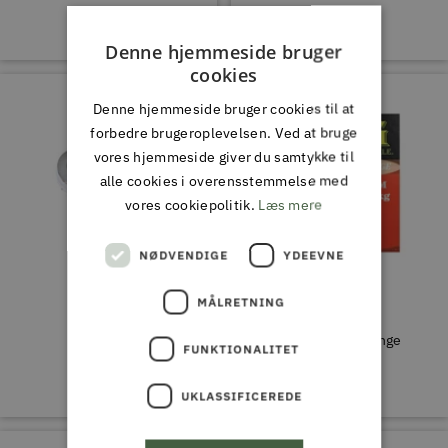
Denne hjemmeside bruger
cookies
Denne hjemmeside bruger cookies til at
forbedre brugeroplevelsen. Ved at bruge
vores hjemmeside giver du samtykke til
alle cookies i overensstemmelse med
vores cookiepolitik.
Læs mere
NØDVENDIGE
YDEEVNE
MÅLRETNING
SFG
SFG
Pin On Reel
SFG Svejsede ringe
FUNKTIONALITET
Tilbudspris
Tilbudspris
39,00 DKK
39,00 DKK
UKLASSIFICEREDE