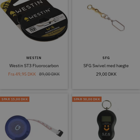
WESTIN
SFG
Westin ST3 Fluorocarbon
SFG Swivel med hægte
Tilbudspris
Normal
Tilbudspris
Fra
49,95 DKK
89,00 DKK
29,00 DKK
pris
SPAR
15,00 DKK
SPAR
50,00 DKK