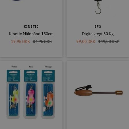
KINETIC
SFG
Kinetic Målebånd 150cm
Digitalvægt 50 Kg
Tilbudspris
Normal
Tilbudspris
Normal
19,95 DKK
34,95 DKK
99,00 DKK
149,00 DKK
pris
pris