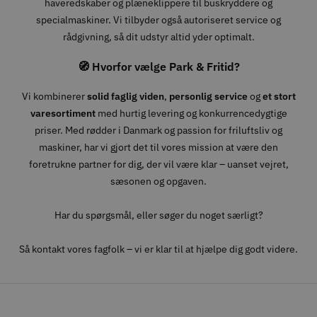
haveredskaber og plæneklippere til buskryddere og
specialmaskiner. Vi tilbyder også autoriseret service og
rådgivning, så dit udstyr altid yder optimalt.
🧭 Hvorfor vælge Park & Fritid?
Vi kombinerer
solid faglig viden
,
personlig service
og
et stort
varesortiment
med hurtig levering og konkurrencedygtige
priser. Med rødder i Danmark og passion for friluftsliv og
maskiner, har vi gjort det til vores mission at være den
foretrukne partner for dig, der vil være klar – uanset vejret,
sæsonen og opgaven.
Har du spørgsmål, eller søger du noget særligt?
Så kontakt vores fagfolk – vi er klar til at hjælpe dig godt videre.