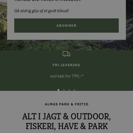
Gå aldrig glip af et godt tilbud!
ABONNER
FRI LEVERING
ved køb for 799,-*
Gå
Gå
Gå
Gå
til
til
til
til
ALMAS PARK & FRITID
slide
slide
slide
slide
ALT I JAGT & OUTDOOR,
1
2
3
4
FISKERI, HAVE & PARK