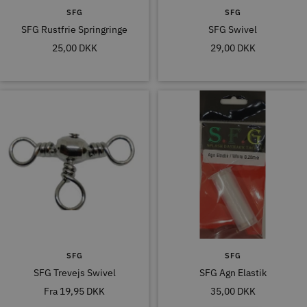
SFG
SFG
SFG Rustfrie Springringe
SFG Swivel
Tilbudspris
Tilbudspris
25,00 DKK
29,00 DKK
SFG
SFG
SFG Trevejs Swivel
SFG Agn Elastik
Tilbudspris
Tilbudspris
Fra
19,95 DKK
35,00 DKK