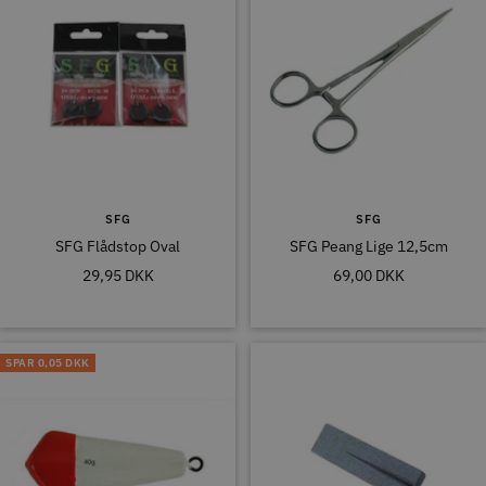
SFG
SFG
SFG Flådstop Oval
SFG Peang Lige 12,5cm
Tilbudspris
Tilbudspris
29,95 DKK
69,00 DKK
SPAR
0,05 DKK