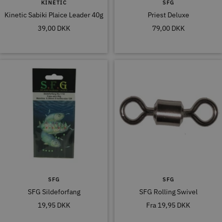
KINETIC
SFG
Kinetic Sabiki Plaice Leader 40g
Priest Deluxe
Tilbudspris
Tilbudspris
39,00 DKK
79,00 DKK
SFG
SFG
SFG Sildeforfang
SFG Rolling Swivel
Tilbudspris
Tilbudspris
19,95 DKK
Fra
19,95 DKK