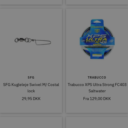
SFG
TRABUCCO
SFG Kugleleje Swivel M/ Costal
Trabucco XPS Ultra Strong FC403
lock
Saltwater
Tilbudspris
Tilbudspris
29,95 DKK
Fra
129,00 DKK