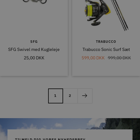
SFG
TRABUCCO
SFG Swivel med Kugleleje
Trabucco Sonic Surf Sæt
Tilbudspris
Tilbudspris
Normal
25,00 DKK
599,00 DKK
999,00 DKK
pris
1
2
TILMELD DIG VORES NYHEDSBREV