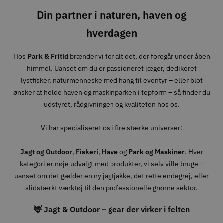
Din partner i naturen, haven og
hverdagen
Hos
Park & Fritid
brænder vi for alt det, der foregår under åben
himmel. Uanset om du er passioneret jæger, dedikeret
lystfisker, naturmenneske med hang til eventyr – eller blot
ønsker at holde haven og maskinparken i topform – så finder du
udstyret, rådgivningen og kvaliteten hos os.
Vi har specialiseret os i fire stærke universer:
Jagt og Outdoor
,
Fiskeri
,
Have
og
Park og Maskiner
. Hver
kategori er nøje udvalgt med produkter, vi selv ville bruge –
uanset om det gælder en ny jagtjakke, det rette endegrej, eller
slidstærkt værktøj til den professionelle grønne sektor.
🦌 Jagt & Outdoor – gear der virker i felten