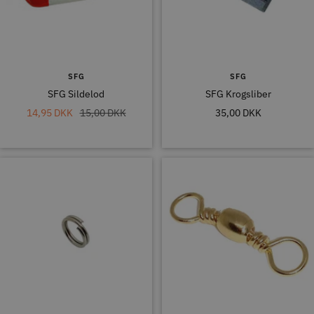
SFG
SFG
SFG Sildelod
SFG Krogsliber
Tilbudspris
Normal
Tilbudspris
14,95 DKK
15,00 DKK
35,00 DKK
pris