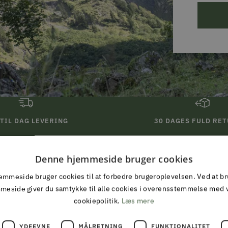
TIL DAG LEVERING
30 DAGES FULD RE
ing inden kl 13 på hverdage
Denne hjemmeside bruger cookies
mmeside bruger cookies til at forbedre brugeroplevelsen. Ved at b
ALMAS PARK & FRITID
meside giver du samtykke til alle cookies i overensstemmelse med 
cookiepolitik.
Læs mere
ALT I JAGT & OUTDOOR
YDEEVNE
MÅLRETNING
FUNKTIONALITET