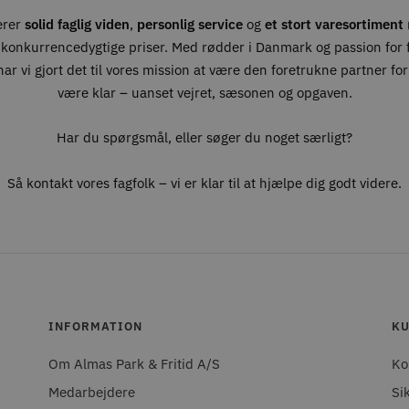
erer
solid faglig viden
,
personlig service
og
et stort varesortiment
 konkurrencedygtige priser. Med rødder i Danmark og passion for fr
ar vi gjort det til vores mission at være den foretrukne partner for 
være klar – uanset vejret, sæsonen og opgaven.
Har du spørgsmål, eller søger du noget særligt?
Så kontakt vores fagfolk – vi er klar til at hjælpe dig godt videre.
INFORMATION
KU
Om Almas Park & Fritid A/S
Ko
Medarbejdere
Si