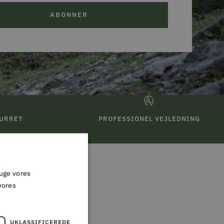
ABONNER
TURRET
PROFESSIONEL VEJLEDNING
ruge vores
vores
,
UKLASSIFICEREDE