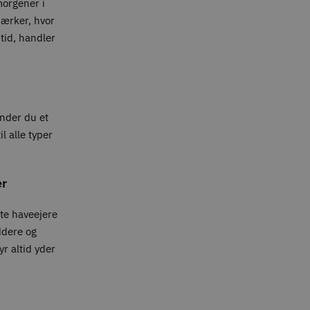
 morgener i
mærker, hvor
tid, handler
inder du et
l alle typer
er
ate haveejere
ddere og
yr altid yder