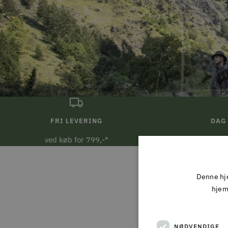
FRI LEVERING
DAG 
ved køb for 799,-*
Ved bestill
Denne hje
hjem
NØDVENDIGE