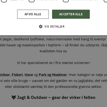
FISKERI, HAVE & PARK
AFVIS ALLE
ACCEPTER ALLE
Din partner i naturen, haven og hverdage
VIS DETALJER
Fritid
brænder vi for alt det, der foregår under åben himmel. Uan
t jæger, dedikeret lystfisker, naturmenneske med hang til eventyr –
olde haven og maskinparken i topform – så finder du udstyret, råd
kvaliteten hos os.
Vi har specialiseret os i fire stærke universer:
utdoor
,
Fiskeri
,
Have
og
Park og Maskiner
. Hver kategori er nøje 
vi selv ville bruge – uanset om det gælder en ny jagtjakke, det ret
eller slidstærkt værktøj til den professionelle grønne sektor.
🦌 Jagt & Outdoor – gear der virker i felten