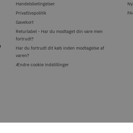
Handelsbetingelser
Ny
Privatlivspolitik
FA
Gavekort
Returlabel - Har du modtaget din vare men
fortrudt?
0
Har du fortrudt dit køb inden modtagelse af
varen?
Ændre cookie indstillinger