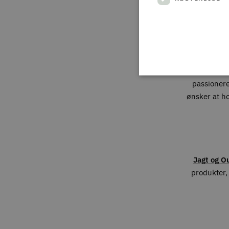
Hos
Park & 
passionere
ønsker at h
Jagt og O
produkter, 