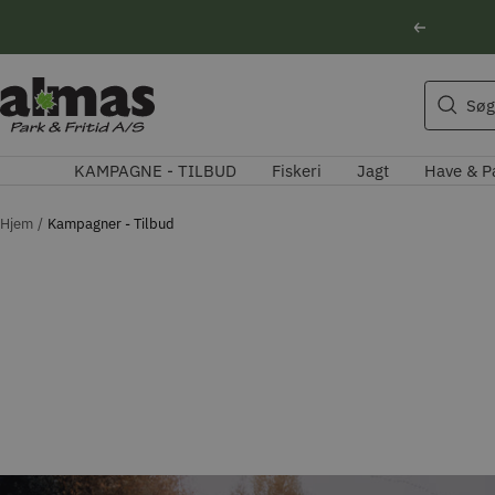
Spring
Forrige
til
indhold
Søgeforslag
Almas
Søg
Park
Husqvarna motorsav
&
Kikkert
KAMPAGNE - TILBUD
Fiskeri
Jagt
Have & P
Fritid
Blink
Natoptik
Hjem
Kampagner - Tilbud