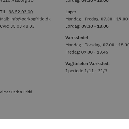
9210 Aalborg SØ
Lørdag:
09.30 - 13.00
Tlf.:
96 52 03 00
Lager
Mail:
info@parkogfritid.dk
Mandag - Fredag:
07.30 - 17.00
CVR: 35 03 48 03
Lørdag:
09.30 - 13.00
Værkstedet
Mandag - Torsdag:
07.00 - 15.3
Fredag:
07.00 - 13.45
Vagttelefon Værksted:
I periode 1/11 - 31/3
Almas Park & Fritid