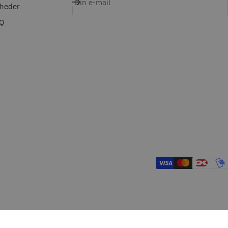
Din e-mail
heder
Q