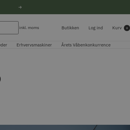
Næste
Butikken
Log ind
Kurv
inkl. moms
0
eder
Erhvervsmaskiner
Årets Våbenkonkurrence
D