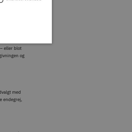
n
set om du er
 eller blot
givningen og
udvalgt med
te endegrej,