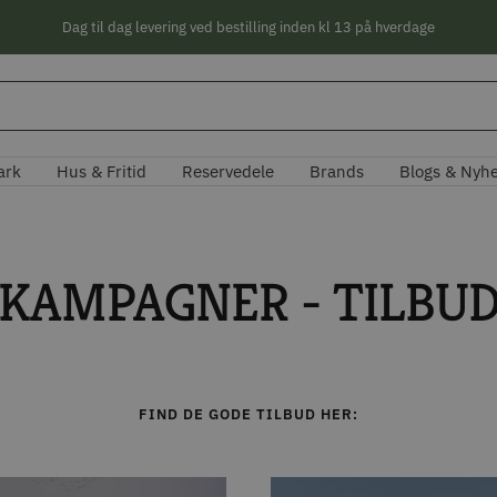
Dag til dag levering ved bestilling inden kl 13 på hverdage
ark
Hus & Fritid
Reservedele
Brands
Blogs & Nyh
KAMPAGNER - TILBU
FIND DE GODE TILBUD HER: