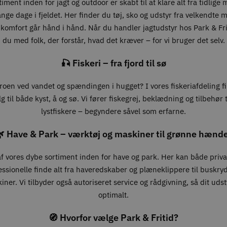
iment inden for jagt og outdoor er skabt til at klare alt fra tidlige
lange dage i fjeldet. Her finder du tøj, sko og udstyr fra velkendte 
 komfort går hånd i hånd. Når du handler jagtudstyr hos Park & Fri
du med folk, der forstår, hvad det kræver – for vi bruger det selv.
🎣 Fiskeri – fra fjord til sø
roen ved vandet og spændingen i hugget? I vores fiskeriafdeling f
g til både kyst, å og sø. Vi fører fiskegrej, beklædning og tilbehør ti
lystfiskere – begyndere såvel som erfarne.
 Have & Park – værktøj og maskiner til grønne hænd
 af vores dybe sortiment inden for have og park. Her kan både priv
essionelle finde alt fra haveredskaber og plæneklippere til buskry
ner. Vi tilbyder også autoriseret service og rådgivning, så dit udst
optimalt.
🧭 Hvorfor vælge Park & Fritid?