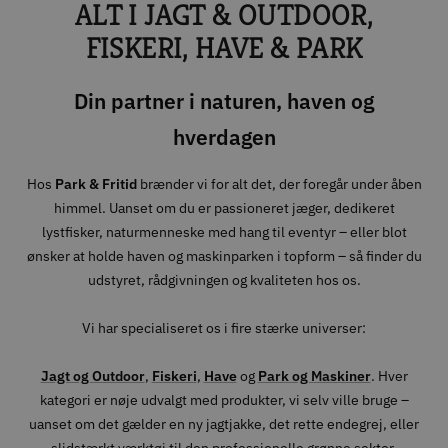
ALT I JAGT & OUTDOOR,
1
2
3
4
FISKERI, HAVE & PARK
Din partner i naturen, haven og
hverdagen
Hos
Park & Fritid
brænder vi for alt det, der foregår under åben
himmel. Uanset om du er passioneret jæger, dedikeret
lystfisker, naturmenneske med hang til eventyr – eller blot
ønsker at holde haven og maskinparken i topform – så finder du
udstyret, rådgivningen og kvaliteten hos os.
Vi har specialiseret os i fire stærke universer:
Jagt og Outdoor
,
Fiskeri
,
Have
og
Park og Maskiner
. Hver
kategori er nøje udvalgt med produkter, vi selv ville bruge –
uanset om det gælder en ny jagtjakke, det rette endegrej, eller