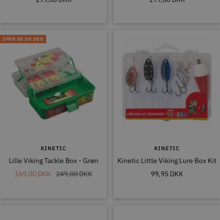
SPAR
80,00 DKK
KINETIC
KINETIC
Lille Viking Tackle Box - Grøn
Kinetic Little Viking Lure Box Kit
Tilbudspris
Normal
Tilbudspris
169,00 DKK
249,00 DKK
99,95 DKK
pris