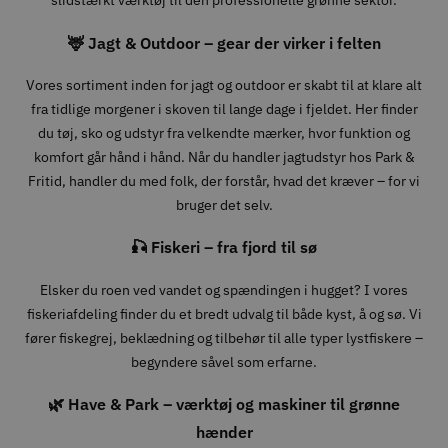
slidstærkt værktøj til den professionelle grønne sektor.
🦌 Jagt & Outdoor – gear der virker i felten
Vores sortiment inden for jagt og outdoor er skabt til at klare alt
fra tidlige morgener i skoven til lange dage i fjeldet. Her finder
du tøj, sko og udstyr fra velkendte mærker, hvor funktion og
komfort går hånd i hånd. Når du handler jagtudstyr hos Park &
Fritid, handler du med folk, der forstår, hvad det kræver – for vi
bruger det selv.
🎣 Fiskeri – fra fjord til sø
Elsker du roen ved vandet og spændingen i hugget? I vores
fiskeriafdeling finder du et bredt udvalg til både kyst, å og sø. Vi
fører fiskegrej, beklædning og tilbehør til alle typer lystfiskere –
begyndere såvel som erfarne.
🌿 Have & Park – værktøj og maskiner til grønne
hænder