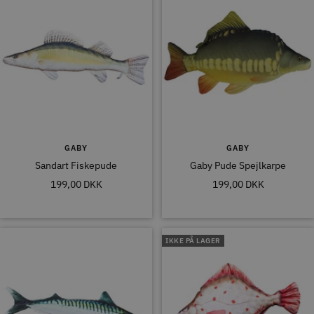
GABY
GABY
Sandart Fiskepude
Gaby Pude Spejlkarpe
Tilbudspris
Tilbudspris
199,00 DKK
199,00 DKK
IKKE PÅ LAGER