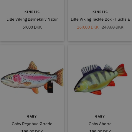
KINETIC
KINETIC
Lille Viking Børnekniv Natur
Lille Viking Tackle Box - Fuchsia
Tilbudspris
Tilbudspris
Normal
69,00 DKK
169,00 DKK
249,00 DKK
pris
GABY
GABY
Gaby Regnbue Ørrede
Gaby Aborre
Tilbudspris
Tilbudspris
199,00 DKK
199,00 DKK