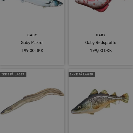
GABY
GABY
Gaby Makrel
Gaby Rødspætte
Tilbudspris
Tilbudspris
199,00 DKK
199,00 DKK
IKKE PÅ LAGER
IKKE PÅ LAGER