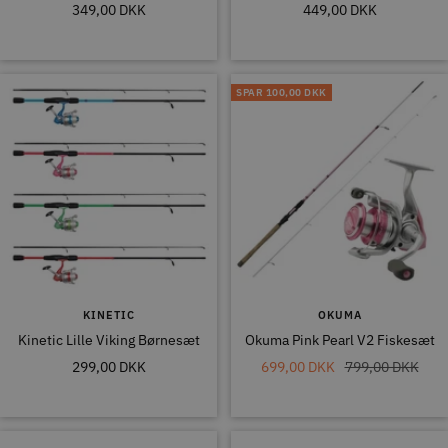
Tilbudspris
Tilbudspris
349,00 DKK
449,00 DKK
SPAR
100,00 DKK
KINETIC
OKUMA
Kinetic Lille Viking Børnesæt
Okuma Pink Pearl V2 Fiskesæt
Tilbudspris
Tilbudspris
Normal
299,00 DKK
699,00 DKK
799,00 DKK
pris