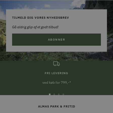
TILMELD DIG VORES NYHEDSBREV
Gå aldrig glip af et godt tilbud!
ABONNER
FRI LEVERING
ved køb for 799,-*
Gå
Gå
Gå
Gå
til
til
til
til
ALMAS PARK & FRITID
slide
slide
slide
slide