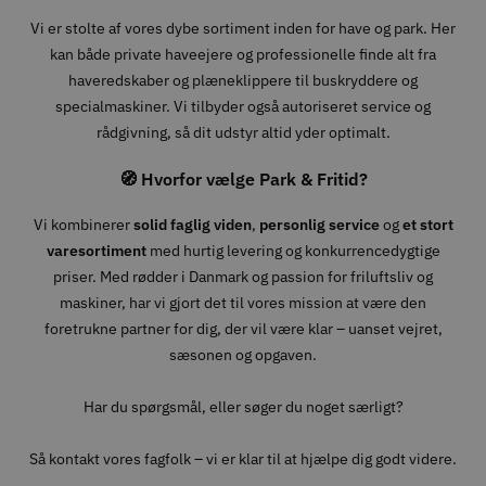
Vi er stolte af vores dybe sortiment inden for have og park. Her
kan både private haveejere og professionelle finde alt fra
haveredskaber og plæneklippere til buskryddere og
specialmaskiner. Vi tilbyder også autoriseret service og
rådgivning, så dit udstyr altid yder optimalt.
🧭 Hvorfor vælge Park & Fritid?
Vi kombinerer
solid faglig viden
,
personlig service
og
et stort
varesortiment
med hurtig levering og konkurrencedygtige
priser. Med rødder i Danmark og passion for friluftsliv og
maskiner, har vi gjort det til vores mission at være den
foretrukne partner for dig, der vil være klar – uanset vejret,
sæsonen og opgaven.
Har du spørgsmål, eller søger du noget særligt?
Så kontakt vores fagfolk – vi er klar til at hjælpe dig godt videre.