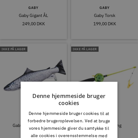
GABY
GABY
Gaby Gigant ÅL
Gaby Torsk
Tilbudspris
Tilbudspris
249,00 DKK
199,00 DKK
IKKE PÅ LAGER
IKKE PÅ LAGER
Denne hjemmeside bruger
cookies
Denne hjemmeside bruger cookies til at
GABY
SFG
forbedre brugeroplevelsen. Ved at bruge
Gaby Baby Havørrede
Krabbefiskestang
vores hjemmeside giver du samtykke til
Tilbudspris
Tilbudspris
199,00 DKK
39,00 DKK
alle cookies i overensstemmelse med