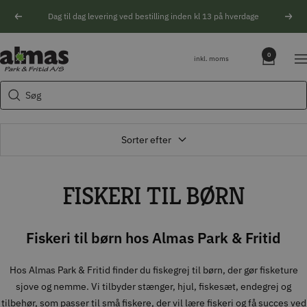
Spring
Dag til dag levering ved bestilling inden kl 13 på hverdage
Forrige
Næs
til
indhold
Søgeforslag
Almas
0
inkl. moms
Na
Park
Husqvarna motorsav
&
Søg
Kikkert
Fritid
Blink
Natoptik
Sorter efter
FISKERI TIL BØRN
Fiskeri til børn hos Almas Park & Fritid
Hos Almas Park & Fritid finder du fiskegrej til børn, der gør fisketure
sjove og nemme. Vi tilbyder stænger, hjul, fiskesæt, endegrej og
tilbehør, som passer til små fiskere, der vil lære fiskeri og få succes ved