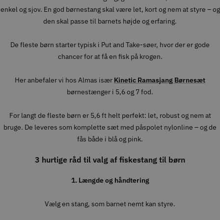
enkel og sjov. En god børnestang skal være let, kort og nem at styre – og
den skal passe til barnets højde og erfaring.
De fleste børn starter typisk i Put and Take-søer, hvor der er gode
chancer for at få en fisk på krogen.
Her anbefaler vi hos Almas især
Kinetic Ramasjang Børnesæt
børnestænger i 5,6 og 7 fod.
For langt de fleste børn er 5,6 ft helt perfekt: let, robust og nem at
bruge. De leveres som komplette sæt med påspolet nylonline – og de
fås både i blå og pink.
3 hurtige råd til valg af fiskestang til børn
1. Længde og håndtering
Vælg en stang, som barnet nemt kan styre.