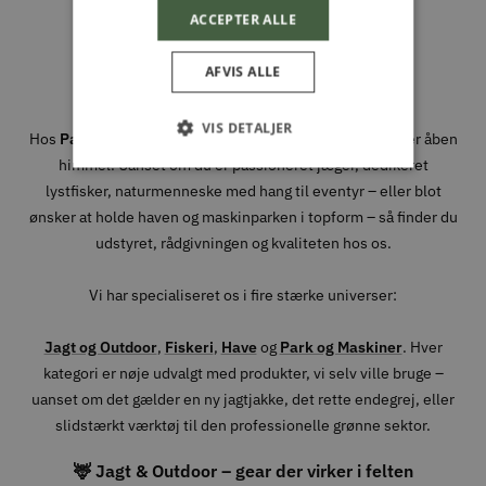
ACCEPTER ALLE
Din partner i naturen, haven og
AFVIS ALLE
hverdagen
VIS DETALJER
Hos
Park & Fritid
brænder vi for alt det, der foregår under åben
himmel. Uanset om du er passioneret jæger, dedikeret
lystfisker, naturmenneske med hang til eventyr – eller blot
ønsker at holde haven og maskinparken i topform – så finder du
udstyret, rådgivningen og kvaliteten hos os.
Vi har specialiseret os i fire stærke universer:
Jagt og Outdoor
,
Fiskeri
,
Have
og
Park og Maskiner
. Hver
kategori er nøje udvalgt med produkter, vi selv ville bruge –
uanset om det gælder en ny jagtjakke, det rette endegrej, eller
slidstærkt værktøj til den professionelle grønne sektor.
🦌 Jagt & Outdoor – gear der virker i felten