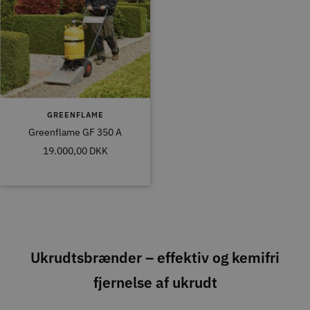
GREENFLAME
Greenflame GF 350 A
Tilbudspris
19.000,00 DKK
Ukrudtsbrænder – effektiv og kemifri
fjernelse af ukrudt