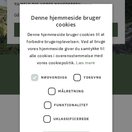
TILMELD DIG VORES NYHEDSBREV
Gå aldrig glip af et godt tilbud!
Denne hjemmeside bruger
cookies
ABONNER
Denne hjemmeside bruger cookies til at
forbedre brugeroplevelsen. Ved at bruge
vores hjemmeside giver du samtykke til
alle cookies i overensstemmelse med
vores cookiepolitik.
Læs mere
FRI LEVERING
NØDVENDIGE
YDEEVNE
ved køb for 799,-*
MÅLRETNING
Gå
Gå
Gå
Gå
til
til
til
til
FUNKTIONALITET
ALMAS PARK & FRITID
slide
slide
slide
slide
ALT I JAGT & OUTDOOR,
1
2
3
4
UKLASSIFICEREDE
FISKERI, HAVE & PARK