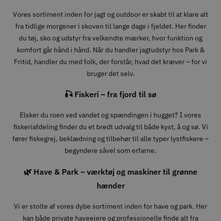
Vores sortiment inden for jagt og outdoor er skabt til at klare alt
fra tidlige morgener i skoven til lange dage i fjeldet. Her finder
du tøj, sko og udstyr fra velkendte mærker, hvor funktion og
komfort går hånd i hånd. Når du handler jagtudstyr hos Park &
Fritid, handler du med folk, der forstår, hvad det kræver – for vi
bruger det selv.
🎣 Fiskeri – fra fjord til sø
Elsker du roen ved vandet og spændingen i hugget? I vores
fiskeriafdeling finder du et bredt udvalg til både kyst, å og sø. Vi
fører fiskegrej, beklædning og tilbehør til alle typer lystfiskere –
begyndere såvel som erfarne.
🌿 Have & Park – værktøj og maskiner til grønne
hænder
Vi er stolte af vores dybe sortiment inden for have og park. Her
kan både private haveejere og professionelle finde alt fra