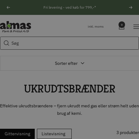
Spring
Fri levering - ved køb for 799,-*
Forrige
Næs
til
indhold
Søgeforslag
Almas
0
inkl. moms
Na
Park
Husqvarna motorsav
&
Søg
Kikkert
Fritid
Blink
Natoptik
Sorter efter
UKRUDTSBRÆNDER
Effektive ukrudtsbrændere – fjern ukrudt med gas eller strøm helt uden
brug af kemi.
3 produkter
Gittervisning
Listevisning