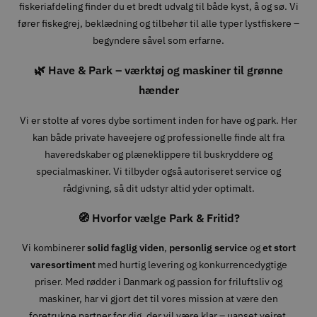
fiskeriafdeling finder du et bredt udvalg til både kyst, å og sø. Vi
fører fiskegrej, beklædning og tilbehør til alle typer lystfiskere –
begyndere såvel som erfarne.
🌿 Have & Park – værktøj og maskiner til grønne
hænder
Vi er stolte af vores dybe sortiment inden for have og park. Her
kan både private haveejere og professionelle finde alt fra
haveredskaber og plæneklippere til buskryddere og
specialmaskiner. Vi tilbyder også autoriseret service og
rådgivning, så dit udstyr altid yder optimalt.
🧭 Hvorfor vælge Park & Fritid?
Vi kombinerer
solid faglig viden
,
personlig service
og
et stort
varesortiment
med hurtig levering og konkurrencedygtige
priser. Med rødder i Danmark og passion for friluftsliv og
maskiner, har vi gjort det til vores mission at være den
foretrukne partner for dig, der vil være klar – uanset vejret,