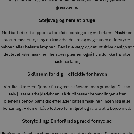
til rødderne – og resultatet er en tættere, sundere og grønnere
græsplæne.
Støjsvag og nem at bruge
Med batteridrift slipper du for både ledninger og motorlarm. Maskinen
starter med ét tryk, og du kan arbejde i ro og mag – uden at forstyrre
naboen eller belaste kroppen. Den lave vægt og det intuitive design gør
det let at køre maskinen hen over plænen, også hvis du ikke har stor
maskinerfaring.
Skånsom for dig – effektiv for haven
Vertikalskæreren fjerner filt og mos skånsomt men grundigt. Du kan
selv justere arbejdsdybden, så du tilpasser behandlingen efter
plænens behov. Samtidig efterlader batterimaskinen ingen røg eller
benzinlugt – den er både lettere for miljøet og rarere at arbejde med.
Storytelling: En forårsdag med fornyelse
Foråret er på vej, og plænen ser træt ud efter vinteren. Du trækker din