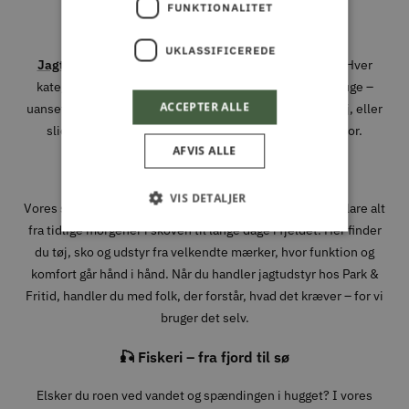
FUNKTIONALITET
Vi har specialiseret os i fire stærke universer:
UKLASSIFICEREDE
Jagt og Outdoor
,
Fiskeri
,
Have
og
Park og Maskiner
. Hver
kategori er nøje udvalgt med produkter, vi selv ville bruge –
ACCEPTER ALLE
uanset om det gælder en ny jagtjakke, det rette endegrej, eller
slidstærkt værktøj til den professionelle grønne sektor.
AFVIS ALLE
🦌 Jagt & Outdoor – gear der virker i felten
VIS DETALJER
Vores sortiment inden for jagt og outdoor er skabt til at klare alt
fra tidlige morgener i skoven til lange dage i fjeldet. Her finder
du tøj, sko og udstyr fra velkendte mærker, hvor funktion og
komfort går hånd i hånd. Når du handler jagtudstyr hos Park &
Fritid, handler du med folk, der forstår, hvad det kræver – for vi
bruger det selv.
🎣 Fiskeri – fra fjord til sø
Elsker du roen ved vandet og spændingen i hugget? I vores