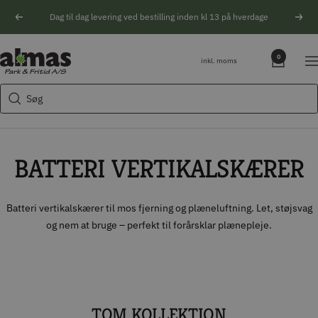
Spring
Dag til dag levering ved bestilling inden kl 13 på hverdage
Forrige
Næs
til
indhold
Søgeforslag
Almas
0
inkl. moms
Na
Park
Husqvarna motorsav
&
Søg
Kikkert
Fritid
Blink
Natoptik
BATTERI VERTIKALSKÆRER
Batteri vertikalskærer til mos fjerning og plæneluftning. Let, støjsvag
og nem at bruge – perfekt til forårsklar plænepleje.
TOM KOLLEKTION