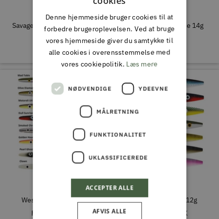
cookies
SAVAGE GEAR
WESTIN
Denne hjemmeside bruger cookies til at
Savage Gear LT Zerling 20g
Westin Sandy Inline 14g
forbedre brugeroplevelsen. Ved at bruge
Tilbudspris
Tilbudspris
69,95 DKK
69,95 DKK
vores hjemmeside giver du samtykke til
alle cookies i overensstemmelse med
vores cookiepolitik.
Læs mere
IKKE PÅ LAGER
NØDVENDIGE
YDEEVNE
MÅLRETNING
FUNKTIONALITET
UKLASSIFICEREDE
ACCEPTER ALLE
WESTIN
WESTIN
Westin Sømmet 22G
Westin D360 V2 12g
AFVIS ALLE
Tilbudspris
Tilbudspris
Fra
59,95 DKK
Fra
39,00 DKK