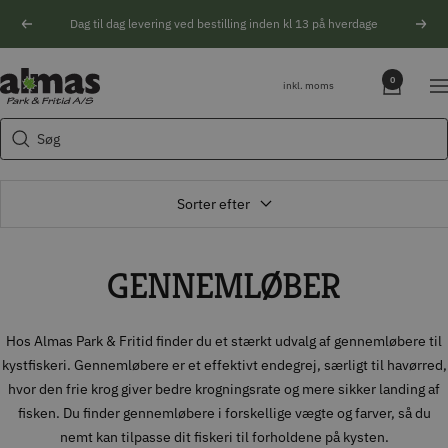
Spring
Dag til dag levering ved bestilling inden kl 13 på hverdage
Forrige
Næs
til
indhold
Søgeforslag
Almas
0
inkl. moms
Na
Park
Husqvarna motorsav
&
Søg
Kikkert
Fritid
Blink
Natoptik
Sorter efter
GENNEMLØBER
Hos Almas Park & Fritid finder du et stærkt udvalg af gennemløbere til
kystfiskeri. Gennemløbere er et effektivt endegrej, særligt til havørred,
hvor den frie krog giver bedre krogningsrate og mere sikker landing af
fisken. Du finder gennemløbere i forskellige vægte og farver, så du
nemt kan tilpasse dit fiskeri til forholdene på kysten.