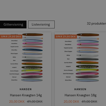
32 produkter
Gittervisning
Listevisning
SPAR
29,00 DKK
SPAR
29,00 DKK
HANSEN
HANSEN
Hansen Knægten 14g
Hansen Knægten 18g
Tilbudspris
Normal
Tilbudspris
Normal
20,00 DKK
49,00 DKK
20,00 DKK
49,00 DKK