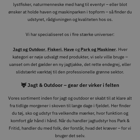
lystfisker, naturmenneske med hang til eventyr – eller blot
ønsker at holde haven og maskinparken i topform – så finder du
udstyret, rådgivningen og kvaliteten hos os.
Vi har specialiseret os i fire stærke universer:
Jagt og Outdoor
,
Fiskeri
,
Have
og
Park og Maskiner
. Hver
kategori er nøje udvalgt med produkter, vi selv ville bruge –
uanset om det gælder en ny jagtjakke, det rette endegrej, eller
slidstærkt værktøj til den professionelle grønne sektor.
🦌 Jagt & Outdoor – gear der virker i felten
Vores sortiment inden for jagt og outdoor er skabt til at klare alt
fra tidlige morgener i skoven til lange dage i fjeldet. Her finder
du tøj, sko og udstyr fra velkendte mærker, hvor funktion og
komfort går hånd i hånd. Når du handler jagtudstyr hos Park &
Fritid, handler du med folk, der forstår, hvad det kræver – for vi
bruger det selv.