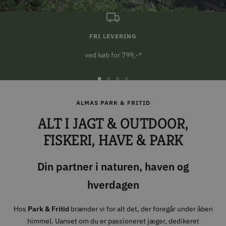
FRI LEVERING
ved køb for 799,-*
Gå
Gå
Gå
Gå
til
til
til
til
ALMAS PARK & FRITID
slide
slide
slide
slide
ALT I JAGT & OUTDOOR,
1
2
3
4
FISKERI, HAVE & PARK
Din partner i naturen, haven og
hverdagen
Hos
Park & Fritid
brænder vi for alt det, der foregår under åben
himmel. Uanset om du er passioneret jæger, dedikeret