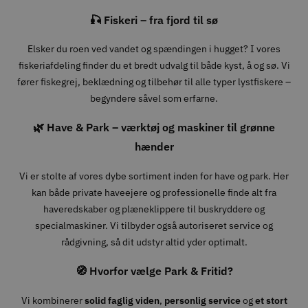
🎣 Fiskeri – fra fjord til sø
Elsker du roen ved vandet og spændingen i hugget? I vores
fiskeriafdeling finder du et bredt udvalg til både kyst, å og sø. Vi
fører fiskegrej, beklædning og tilbehør til alle typer lystfiskere –
begyndere såvel som erfarne.
🌿 Have & Park – værktøj og maskiner til grønne
hænder
Vi er stolte af vores dybe sortiment inden for have og park. Her
kan både private haveejere og professionelle finde alt fra
haveredskaber og plæneklippere til buskryddere og
specialmaskiner. Vi tilbyder også autoriseret service og
rådgivning, så dit udstyr altid yder optimalt.
🧭 Hvorfor vælge Park & Fritid?
Vi kombinerer
solid faglig viden
,
personlig service
og
et stort