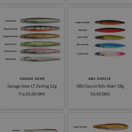
SAVAGE GEAR
ABU GARCIA
Savage Gear LT Zerling 12g
ABU Garcia Sölv Skärr 18g
Tilbudspris
Tilbudspris
Fra
35,00 DKK
54,00 DKK