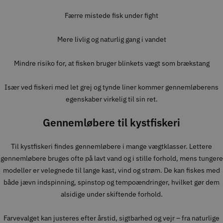
Færre mistede fisk under fight
Mere livlig og naturlig gang i vandet
Mindre risiko for, at fisken bruger blinkets vægt som brækstang
Især ved fiskeri med let grej og tynde liner kommer gennemløberens
egenskaber virkelig til sin ret.
Gennemløbere til kystfiskeri
Til kystfiskeri findes gennemløbere i mange vægtklasser. Lettere
gennemløbere bruges ofte på lavt vand og i stille forhold, mens tungere
modeller er velegnede til lange kast, vind og strøm. De kan fiskes med
både jævn indspinning, spinstop og tempoændringer, hvilket gør dem
alsidige under skiftende forhold.
Farvevalget kan justeres efter årstid, sigtbarhed og vejr – fra naturlige