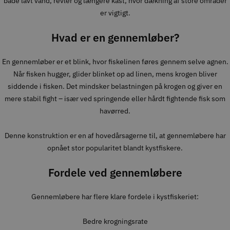
både lavt vand, revler og længere kast, hvor dækning af store områder
er vigtigt.
Hvad er en gennemløber?
En gennemløber er et blink, hvor fiskelinen føres gennem selve agnen.
Når fisken hugger, glider blinket op ad linen, mens krogen bliver
siddende i fisken. Det mindsker belastningen på krogen og giver en
mere stabil fight – især ved springende eller hårdt fightende fisk som
havørred.
Denne konstruktion er en af hovedårsagerne til, at gennemløbere har
opnået stor popularitet blandt kystfiskere.
Fordele ved gennemløbere
Gennemløbere har flere klare fordele i kystfiskeriet:
Bedre krogningsrate