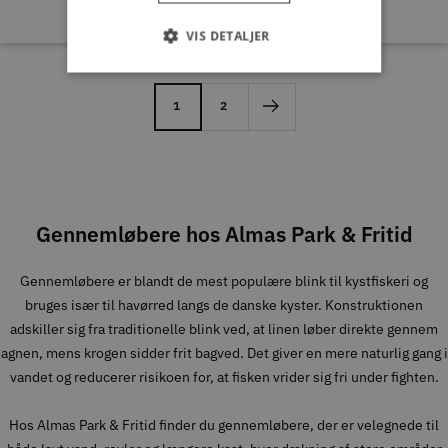
VIS DETALJER
1
2
Gennemløbere hos Almas Park & Fritid
Gennemløbere er blandt de mest populære blink til kystfiskeri og
bruges især til havørred langs de danske kyster. Konstruktionen
adskiller sig fra traditionelle blink ved, at linen løber direkte gennem
agnen, mens krogen sidder frit bagved. Det giver en mere naturlig gang i
vandet og reducerer risikoen for, at fisken vrider sig fri under fighten.
Hos Almas Park & Fritid finder du gennemløbere, der er velegnede til