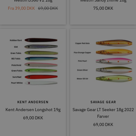
Tilbudspris
Normal
Tilbudspris
Fra
39,00 DKK
69,00 DKK
75,00 DKK
pris
KENT ANDERSEN
SAVAGE GEAR
Kent Andersen Longshot 19g
Savage Gear LT Seeker 18g 2022
Farver
Tilbudspris
69,00 DKK
Tilbudspris
69,00 DKK