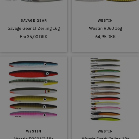
SAVAGE GEAR
WESTIN
Savage Gear LT Zerling 16g
Westin R360 16g
Tilbudspris
Tilbudspris
Fra
35,00 DKK
64,95 DKK
WESTIN
WESTIN
Westin D360 V2 18g
Westin Sandy Inline 18g