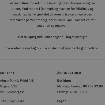
varesortiment
med hurtig levering og konkurrencedygtige
priser. Med rødder i Danmark og passion for friluftsliv og
maskiner, har vi gjort det til vores mission at være den
foretrukne partner for dig, der vil være klar – uanset vejret,
sæsonen og opgaven.
Har du spørgsmål, eller søger du noget særligt?
Så kontakt vores fagfolk – vi er klar til at hjælpe dig godt videre.
KONTAKT
ÅBNINGSTIDER
Almas Park & Fritid A/S
Butikken
Gugvej 138
Mandag - Fredag:
09.30 - 17.00
9210 Aalborg SØ
Lørdag:
09.30 - 13.00
Tlf.:
96 52 03 00
Lager