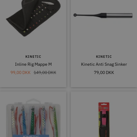
KINETIC
KINETIC
Inline Rig Mappe M
Kinetic Anti Snag Sinker
Tilbudspris
Normal
Tilbudspris
99,00 DKK
149,00 DKK
79,00 DKK
pris