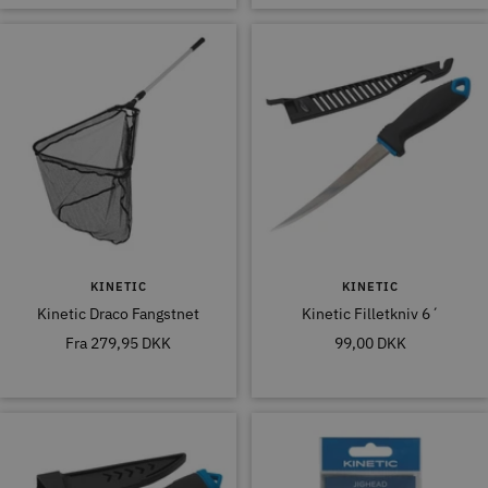
KINETIC
KINETIC
Kinetic Draco Fangstnet
Kinetic Filletkniv 6´
Tilbudspris
Tilbudspris
Fra
279,95 DKK
99,00 DKK