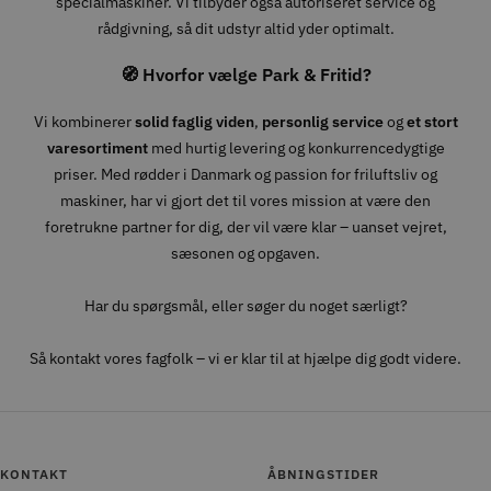
specialmaskiner. Vi tilbyder også autoriseret service og
rådgivning, så dit udstyr altid yder optimalt.
🧭 Hvorfor vælge Park & Fritid?
Vi kombinerer
solid faglig viden
,
personlig service
og
et stort
varesortiment
med hurtig levering og konkurrencedygtige
priser. Med rødder i Danmark og passion for friluftsliv og
maskiner, har vi gjort det til vores mission at være den
foretrukne partner for dig, der vil være klar – uanset vejret,
sæsonen og opgaven.
Har du spørgsmål, eller søger du noget særligt?
Så kontakt vores fagfolk – vi er klar til at hjælpe dig godt videre.
KONTAKT
ÅBNINGSTIDER