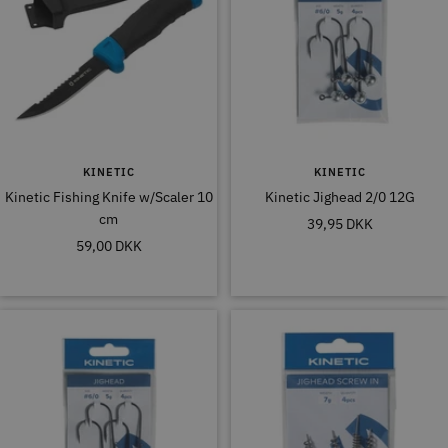
KINETIC
KINETIC
Kinetic Fishing Knife w/Scaler 10
Kinetic Jighead 2/0 12G
cm
Tilbudspris
39,95 DKK
Tilbudspris
59,00 DKK