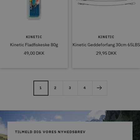
KINETIC
KINETIC
Kinetic Fladfiskeske 80g
Kinetic Geddeforfang 30cm 65LBS
Tilbudspris
Tilbudspris
49,00 DKK
29,95 DKK
1
2
3
4
TILMELD DIG VORES NYHEDSBREV