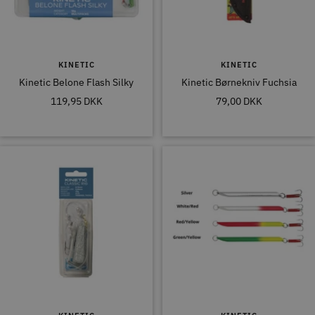
KINETIC
KINETIC
Kinetic Belone Flash Silky
Kinetic Børnekniv Fuchsia
Tilbudspris
Tilbudspris
119,95 DKK
79,00 DKK