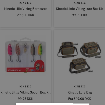
KINETIC
KINETIC
Kinetic Lille Viking Børnesæt
Kinetic Little Viking Lure Box Kit
Tilbudspris
Tilbudspris
299,00 DKK
99,95 DKK
KINETIC
KINETIC
Kinetic Little Viking Spoon Box Kit
Kinetic Lure Bag
Tilbudspris
Tilbudspris
99,95 DKK
Fra
349,00 DKK