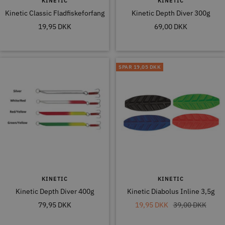
KINETIC
KINETIC
Kinetic Classic Fladfiskeforfang
Kinetic Depth Diver 300g
Tilbudspris
Tilbudspris
19,95 DKK
69,00 DKK
SPAR
19,05 DKK
KINETIC
KINETIC
Kinetic Depth Diver 400g
Kinetic Diabolus Inline 3,5g
Tilbudspris
Tilbudspris
Normal
79,95 DKK
19,95 DKK
39,00 DKK
pris