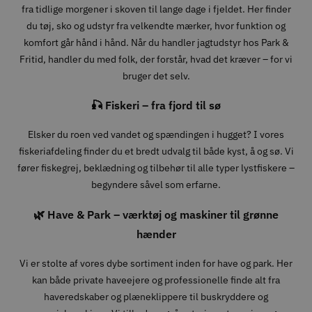
fra tidlige morgener i skoven til lange dage i fjeldet. Her finder
du tøj, sko og udstyr fra velkendte mærker, hvor funktion og
komfort går hånd i hånd. Når du handler jagtudstyr hos Park &
Fritid, handler du med folk, der forstår, hvad det kræver – for vi
bruger det selv.
🎣 Fiskeri – fra fjord til sø
Elsker du roen ved vandet og spændingen i hugget? I vores
fiskeriafdeling finder du et bredt udvalg til både kyst, å og sø. Vi
fører fiskegrej, beklædning og tilbehør til alle typer lystfiskere –
begyndere såvel som erfarne.
🌿 Have & Park – værktøj og maskiner til grønne
hænder
Vi er stolte af vores dybe sortiment inden for have og park. Her
kan både private haveejere og professionelle finde alt fra
haveredskaber og plæneklippere til buskryddere og