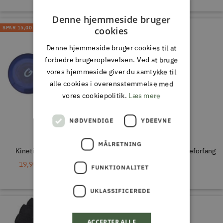
Denne hjemmeside bruger
SPAR
15,00 DKK
cookies
Denne hjemmeside bruger cookies til at
forbedre brugeroplevelsen. Ved at bruge
vores hjemmeside giver du samtykke til
alle cookies i overensstemmelse med
vores cookiepolitik.
Læs mere
NØDVENDIGE
YDEEVNE
KINETIC
KINETIC
MÅLRETNING
Kinetic Målebånd 150cm
Kinetic Maxcatch Sildeforfang
Tilbudspris
Normal
Tilbudspris
19,95 DKK
34,95 DKK
19,95 DKK
FUNKTIONALITET
pris
UKLASSIFICEREDE
IKKE PÅ LAGER
ACCEPTER ALLE