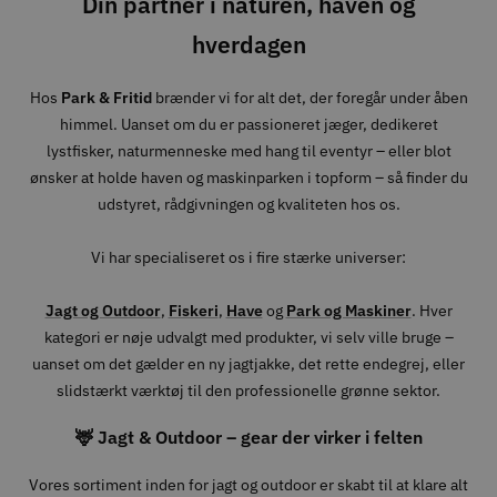
Din partner i naturen, haven og
hverdagen
Hos
Park & Fritid
brænder vi for alt det, der foregår under åben
himmel. Uanset om du er passioneret jæger, dedikeret
lystfisker, naturmenneske med hang til eventyr – eller blot
ønsker at holde haven og maskinparken i topform – så finder du
udstyret, rådgivningen og kvaliteten hos os.
Vi har specialiseret os i fire stærke universer:
Jagt og Outdoor
,
Fiskeri
,
Have
og
Park og Maskiner
. Hver
kategori er nøje udvalgt med produkter, vi selv ville bruge –
uanset om det gælder en ny jagtjakke, det rette endegrej, eller
slidstærkt værktøj til den professionelle grønne sektor.
🦌 Jagt & Outdoor – gear der virker i felten
Vores sortiment inden for jagt og outdoor er skabt til at klare alt