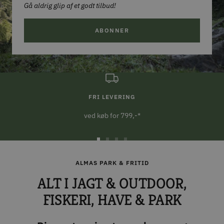
Gå aldrig glip af et godt tilbud!
ABONNER
FRI LEVERING
ved køb for 799,-*
Gå
Gå
Gå
Gå
til
til
til
til
ALMAS PARK & FRITID
slide
slide
slide
slide
ALT I JAGT & OUTDOOR,
1
2
3
4
FISKERI, HAVE & PARK