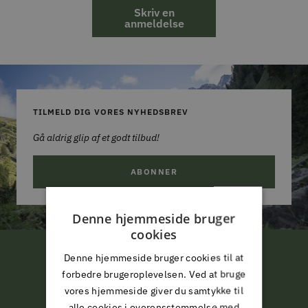
Skriv en
anmeldelse
TILMELD DIG VORES NYHEDSBREV
Gå aldrig glip af et godt tilbud!
ABONNER
Denne hjemmeside bruger
cookies
Denne hjemmeside bruger cookies til at
FRI LEVERING
forbedre brugeroplevelsen. Ved at bruge
ved køb for 799,-*
vores hjemmeside giver du samtykke til
alle cookies i overensstemmelse med