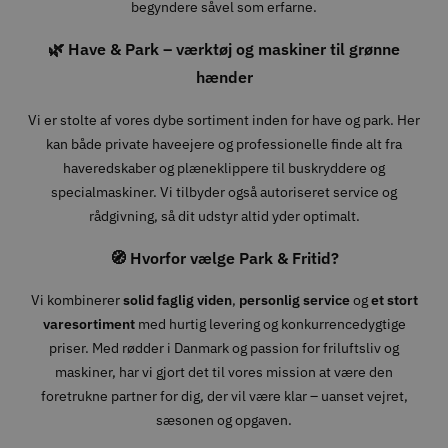
begyndere såvel som erfarne.
🌿 Have & Park – værktøj og maskiner til grønne
hænder
Vi er stolte af vores dybe sortiment inden for have og park. Her
kan både private haveejere og professionelle finde alt fra
haveredskaber og plæneklippere til buskryddere og
specialmaskiner. Vi tilbyder også autoriseret service og
rådgivning, så dit udstyr altid yder optimalt.
🧭 Hvorfor vælge Park & Fritid?
Vi kombinerer
solid faglig viden
,
personlig service
og
et stort
varesortiment
med hurtig levering og konkurrencedygtige
priser. Med rødder i Danmark og passion for friluftsliv og
maskiner, har vi gjort det til vores mission at være den
foretrukne partner for dig, der vil være klar – uanset vejret,
sæsonen og opgaven.