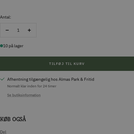
Antal:
Reducer
Forøg
antal
antal
10 på lager
TILFØJ TIL KURV
Afhentning tilgængelig hos Almas Park & Fritid
Normalt klar inden for 24 timer
Se butiksinformation
KØB OGSÅ
Del