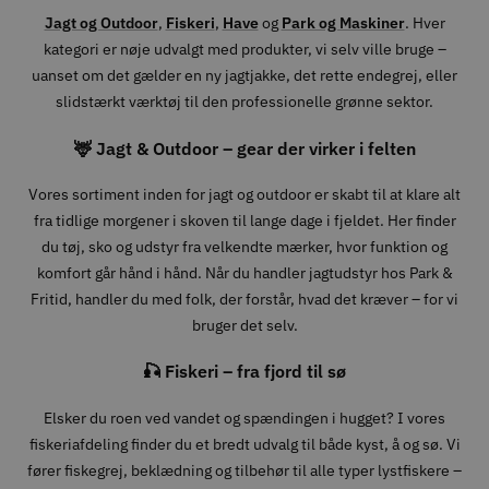
Jagt og Outdoor
,
Fiskeri
,
Have
og
Park og Maskiner
. Hver
kategori er nøje udvalgt med produkter, vi selv ville bruge –
uanset om det gælder en ny jagtjakke, det rette endegrej, eller
slidstærkt værktøj til den professionelle grønne sektor.
🦌 Jagt & Outdoor – gear der virker i felten
Vores sortiment inden for jagt og outdoor er skabt til at klare alt
fra tidlige morgener i skoven til lange dage i fjeldet. Her finder
du tøj, sko og udstyr fra velkendte mærker, hvor funktion og
komfort går hånd i hånd. Når du handler jagtudstyr hos Park &
Fritid, handler du med folk, der forstår, hvad det kræver – for vi
bruger det selv.
🎣 Fiskeri – fra fjord til sø
Elsker du roen ved vandet og spændingen i hugget? I vores
fiskeriafdeling finder du et bredt udvalg til både kyst, å og sø. Vi
fører fiskegrej, beklædning og tilbehør til alle typer lystfiskere –