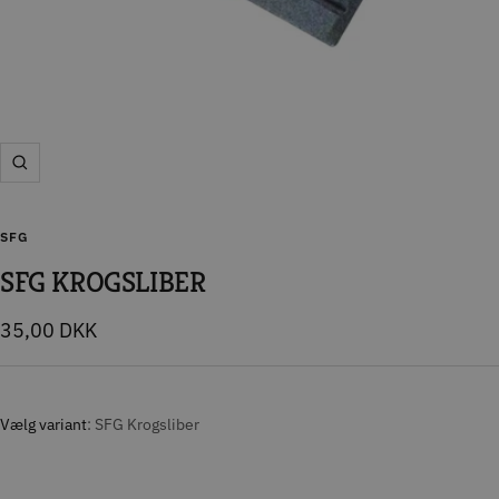
Zoom
SFG
SFG KROGSLIBER
Tilbudspris
35,00 DKK
Vælg variant
SFG Krogsliber