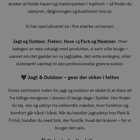
ønsker at holde haven og maskinparken i topform – så finder du
udstyret, rådgivningen og kvaliteten hos os.
Vi har specialiseret os i fire stærke universer:
Jagt og Outdoor
,
Fiskeri
,
Have
og
Park og Maskiner
. Hver
kategori er nøje udvalgt med produkter, vi selv ville bruge –
uanset om det gælder en ny jagtjakke, det rette endegrej, eller
slidstærkt værktøj til den professionelle grønne sektor.
🦌 Jagt & Outdoor – gear der virker i felten
Vores sortiment inden for jagt og outdoor er skabt til at klare alt
fra tidlige morgener i skoven til lange dage i fjeldet. Her finder
du tøj, sko og udstyr fra velkendte mærker, hvor funktion og
komfort går hånd i hånd. Når du handler jagtudstyr hos Park &
Fritid, handler du med folk, der forstår, hvad det kræver – for vi
bruger det selv.