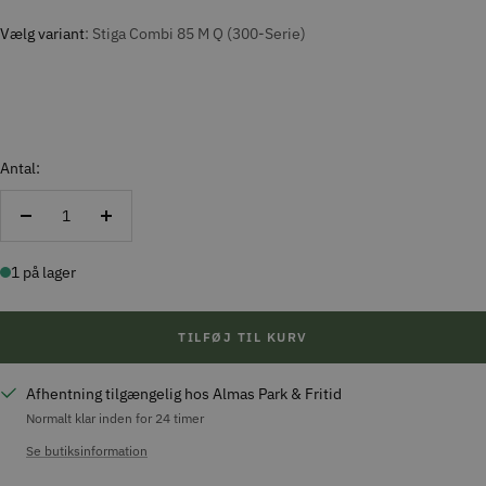
Vælg variant
Stiga Combi 85 M Q (300-Serie)
Antal:
Reducer
Forøg
antal
antal
1 på lager
TILFØJ TIL KURV
Afhentning tilgængelig hos Almas Park & Fritid
Normalt klar inden for 24 timer
Se butiksinformation