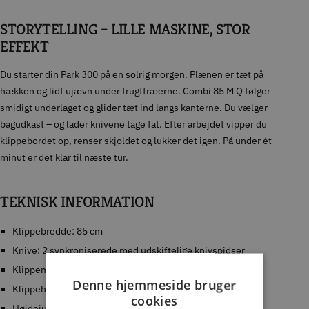
STORYTELLING – LILLE MASKINE, STOR
EFFEKT
Du starter din Park 300 på en solrig morgen. Plænen er tæt på
hækken og lidt ujævn under frugttræerne. Combi 85 M Q følger
smidigt underlaget og glider tæt ind langs kanterne. Du vælger
bagudkast – og lader knivene tage fat. Efter arbejdet vipper du
klippebordet op, renser skjoldet og lukker det igen. På under ét
minut er det klar til næste tur.
TEKNISK INFORMATION
Klippebredde: 85 cm
Knive: 2 synkroniserede med udskiftelige knivspidser
Klippemetoder: Multiclip (bioklip) og bagudkast
Denne hjemmeside bruger
Klippehøjde: 25–85 mm
cookies
Højdejustering: Manuel