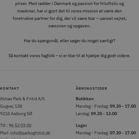
priser. Med rødder i Danmark og passion for friluftsliv og
maskiner, har vi gjort det til vores mission at være den
foretrukne partner for dig, der vil være klar – uanset vejret,
sæsonen og opgaven.
Har du spørgsmål, eller søger du noget særligt?
Så kontakt vores fagfolk – vi er klar til at hjælpe dig godt videre.
KONTAKT
ÅBNINGSTIDER
Almas Park & Fritid A/S
Butikken
Gugvej 138
Mandag - Fredag:
09.30 - 17.00
9210 Aalborg SØ
Lørdag:
09.30 - 13.00
Tlf.:
96 52 03 00
Lager
Mail:
info@parkogfritid.dk
Mandag - Fredag:
07.30 - 17.00