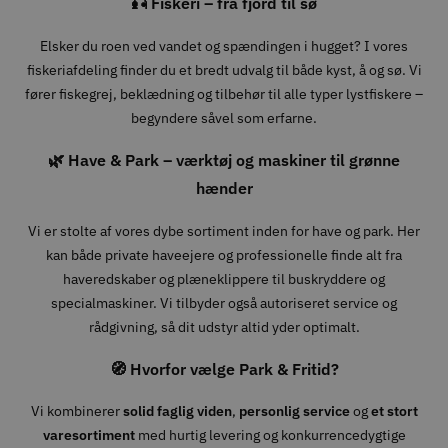
🎣 Fiskeri – fra fjord til sø
Elsker du roen ved vandet og spændingen i hugget? I vores
fiskeriafdeling finder du et bredt udvalg til både kyst, å og sø. Vi
fører fiskegrej, beklædning og tilbehør til alle typer lystfiskere –
begyndere såvel som erfarne.
🌿 Have & Park – værktøj og maskiner til grønne
hænder
Vi er stolte af vores dybe sortiment inden for have og park. Her
kan både private haveejere og professionelle finde alt fra
haveredskaber og plæneklippere til buskryddere og
specialmaskiner. Vi tilbyder også autoriseret service og
rådgivning, så dit udstyr altid yder optimalt.
🧭 Hvorfor vælge Park & Fritid?
Vi kombinerer
solid faglig viden
,
personlig service
og
et stort
varesortiment
med hurtig levering og konkurrencedygtige