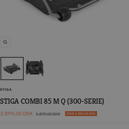
Zoom
STIGA
STIGA COMBI 85 M Q (300-SERIE)
Tilbudspris
3.899,00 DKK
Normal
5.899,00 DKK
SPAR
2.000,00 DKK
pris