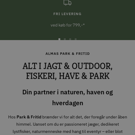
FRI LEVERING
ved køb for 799,-*
Gå
Gå
Gå
Gå
til
til
til
til
ALMAS PARK & FRITID
slide
slide
slide
slide
ALT I JAGT & OUTDOOR,
1
2
3
4
FISKERI, HAVE & PARK
Din partner i naturen, haven og
hverdagen
Hos
Park & Fritid
brænder vi for alt det, der foregår under åben
himmel. Uanset om du er passioneret jæger, dedikeret
lystfisker, naturmenneske med hang til eventyr – eller blot