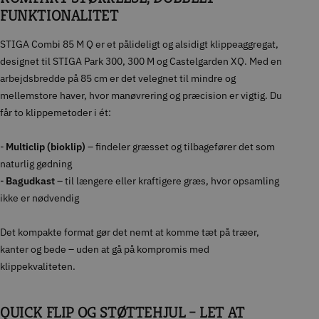
FUNKTIONALITET
STIGA Combi 85 M Q er et pålideligt og alsidigt klippeaggregat,
designet til STIGA Park 300, 300 M og Castelgarden XQ. Med en
arbejdsbredde på 85 cm er det velegnet til mindre og
mellemstore haver, hvor manøvrering og præcision er vigtig. Du
får to klippemetoder i ét:
-
Multiclip (bioklip)
– findeler græsset og tilbagefører det som
naturlig gødning
-
Bagudkast
– til længere eller kraftigere græs, hvor opsamling
ikke er nødvendig
Det kompakte format gør det nemt at komme tæt på træer,
kanter og bede – uden at gå på kompromis med
klippekvaliteten.
QUICK FLIP OG STØTTEHJUL – LET AT