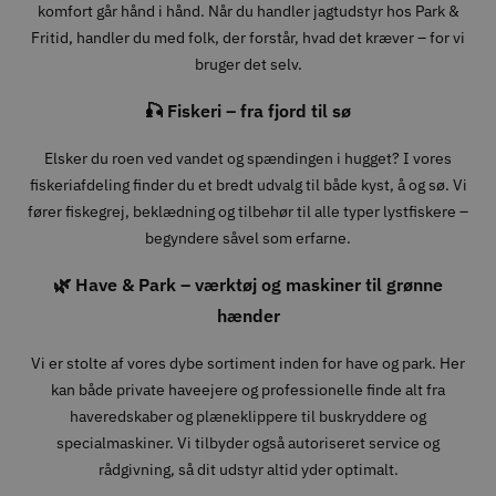
komfort går hånd i hånd. Når du handler jagtudstyr hos Park &
Fritid, handler du med folk, der forstår, hvad det kræver – for vi
bruger det selv.
🎣 Fiskeri – fra fjord til sø
Elsker du roen ved vandet og spændingen i hugget? I vores
fiskeriafdeling finder du et bredt udvalg til både kyst, å og sø. Vi
fører fiskegrej, beklædning og tilbehør til alle typer lystfiskere –
begyndere såvel som erfarne.
🌿 Have & Park – værktøj og maskiner til grønne
hænder
Vi er stolte af vores dybe sortiment inden for have og park. Her
kan både private haveejere og professionelle finde alt fra
haveredskaber og plæneklippere til buskryddere og
specialmaskiner. Vi tilbyder også autoriseret service og
rådgivning, så dit udstyr altid yder optimalt.