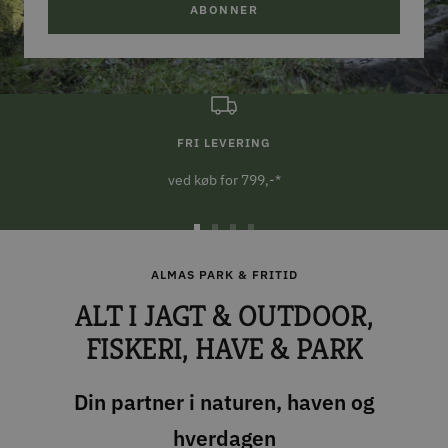
ABONNER
FRI LEVERING
ved køb for 799,-*
Gå
Gå
Gå
Gå
til
til
til
til
ALMAS PARK & FRITID
slide
slide
slide
slide
ALT I JAGT & OUTDOOR,
1
2
3
4
FISKERI, HAVE & PARK
Din partner i naturen, haven og
hverdagen