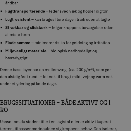
åndbar
Fugttransporterende
– leder sved væk og holder dig tør
Lugtresistent
– kan bruges flere dage i træk uden at lugte
Strækbar og slidstærk
– følger kroppens bevægelser uden
at miste form
Flade sømme
– minimerer risiko for gnidning og irritation
Miljøvenligt materiale
– biologisk nedbrydeligt og
bæredygtigt
Denne base layer har en mellemvægt (ca. 200 g/m²), som gør
den alsidig året rundt – let nok til brug i mildt vejr og varm nok
under et yderlag på kolde dage.
BRUGSSITUATIONER – BÅDE AKTIVT OG I
RO
Uanset om du sidder stille i en jagtstol eller er aktiv i kuperet
terræn, tilpasser merinoulden sig kroppens behov. Den isolerer,