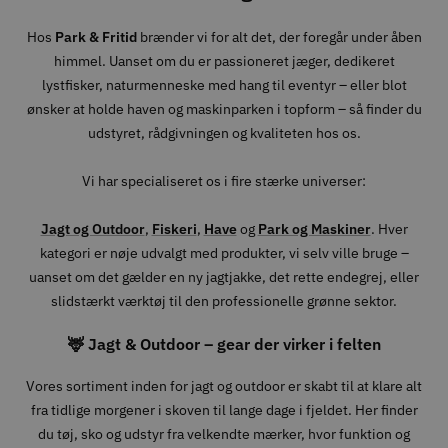
Hos
Park & Fritid
brænder vi for alt det, der foregår under åben
himmel. Uanset om du er passioneret jæger, dedikeret
lystfisker, naturmenneske med hang til eventyr – eller blot
ønsker at holde haven og maskinparken i topform – så finder du
udstyret, rådgivningen og kvaliteten hos os.
Vi har specialiseret os i fire stærke universer:
Jagt og Outdoor
,
Fiskeri
,
Have
og
Park og Maskiner
. Hver
kategori er nøje udvalgt med produkter, vi selv ville bruge –
uanset om det gælder en ny jagtjakke, det rette endegrej, eller
slidstærkt værktøj til den professionelle grønne sektor.
🦌 Jagt & Outdoor – gear der virker i felten
Vores sortiment inden for jagt og outdoor er skabt til at klare alt
fra tidlige morgener i skoven til lange dage i fjeldet. Her finder
du tøj, sko og udstyr fra velkendte mærker, hvor funktion og