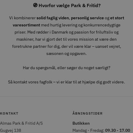
🧭 Hvorfor vælge Park & Fritid?
Vi kombinerer
solid faglig viden
,
personlig service
og
et stort
varesortiment
med hurtig levering og konkurrencedygtige
priser. Med rødder i Danmark og passion for friluftsliv og
maskiner, har vi gjort det til vores mission at være den
foretrukne partner for dig, der vil være klar – uanset vejret,
sæsonen og opgaven.
Har du spørgsmål, eller søger du noget særligt?
Så kontakt vores fagfolk – vi er klar til at hjælpe dig godt videre.
KONTAKT
ÅBNINGSTIDER
Almas Park & Fritid A/S
Butikken
Gugvej 138
Mandag - Fredag:
09.30 - 17.00