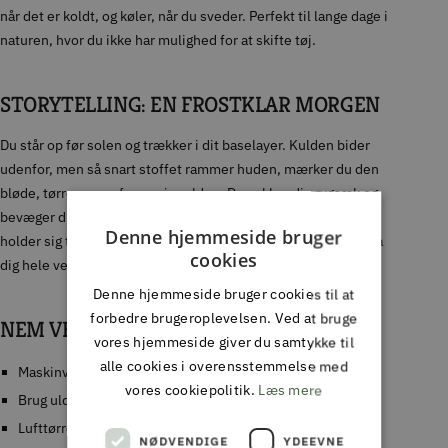
når det er koldt, og køler, når du sveder. Perfekt til lange dage i
naturen, hvor du ikke har mulighed for at skifte tøj.
STORYTELLING: EN FROSTKLAR MORGEN
Du står op før solen og trækker i dit baselayer. Kulden bider
udenfor, men så snart stoffet rammer huden, mærker du den
bløde, tørre varme fra merinoulden. Du pakker din rygsæk og
bevæger dig ud i stilheden. Dagen bliver lang, men kroppen
Denne hjemmeside bruger
holder sig tør og temperaturen stabil – baselayeren passer på
cookies
dig hele vejen.
Denne hjemmeside bruger cookies til at
forbedre brugeroplevelsen. Ved at bruge
NEM VEDLIGEHOLDELSE
vores hjemmeside giver du samtykke til
alle cookies i overensstemmelse med
Maskinvask ved 30°C på uldprogram
vores cookiepolitik.
Læs mere
Brug uldvaskemiddel
Lufttørres fladt – undgå tørretumbler
NØDVENDIGE
YDEEVNE