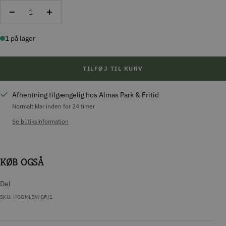
Reducer
Forøg
antal
antal
1 på lager
TILFØJ TIL KURV
Afhentning tilgængelig hos Almas Park & Fritid
Normalt klar inden for 24 timer
Se butiksinformation
KØB OGSÅ
Del
SKU:
HOGMLSV/GR/1