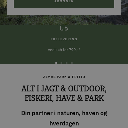
ABONNER
FRI LEVERING
ved køb for 799,-*
Gå
Gå
Gå
Gå
til
til
til
til
ALMAS PARK & FRITID
slide
slide
slide
slide
ALT I JAGT & OUTDOOR,
1
2
3
4
FISKERI, HAVE & PARK
Din partner i naturen, haven og
hverdagen