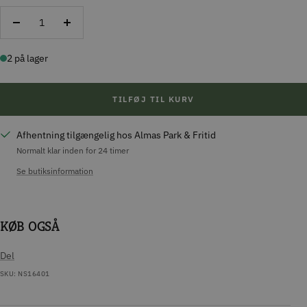
Reducer
Forøg
antal
antal
2 på lager
TILFØJ TIL KURV
Afhentning tilgængelig hos Almas Park & Fritid
Normalt klar inden for 24 timer
Se butiksinformation
KØB OGSÅ
Del
SKU:
NS16401