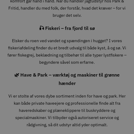
komfort går hånd i hånd. Når du handler jagtudstyr hos Park &
Fritid, handler du med folk, der forstår, hvad det kræver – for vi
bruger det selv.
🎣 Fiskeri – fra fjord til sø
Elsker du roen ved vandet og spændingen i hugget? I vores
fiskeriafdeling finder du et bredt udvalg til både kyst, å og sø. Vi
fører fiskegrej, beklædning og tilbehør til alle typer lystfiskere –
begyndere såvel som erfarne.
🌿 Have & Park – værktøj og maskiner til grønne
hænder
Vi er stolte af vores dybe sortiment inden for have og park. Her
kan både private haveejere og professionelle finde alt fra
haveredskaber og plæneklippere til buskryddere og
specialmaskiner. Vi tilbyder også autoriseret service og
rådgivning, så dit udstyr altid yder optimalt.