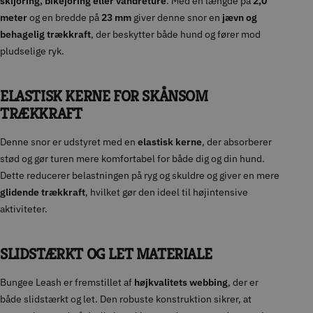
skijoring, bikejoring eller vandreture
. Med en længde på
2,0
meter
og en bredde på
23 mm
giver denne snor en
jævn og
behagelig trækkraft
, der beskytter både hund og fører mod
pludselige ryk.
ELASTISK KERNE FOR SKÅNSOM
TRÆKKRAFT
Denne snor er udstyret med en
elastisk kerne
, der absorberer
stød og gør turen mere komfortabel for både dig og din hund.
Dette reducerer belastningen på ryg og skuldre og giver en mere
glidende trækkraft
, hvilket gør den ideel til højintensive
aktiviteter.
SLIDSTÆRKT OG LET MATERIALE
Bungee Leash er fremstillet af
højkvalitets webbing
, der er
både slidstærkt og let. Den robuste konstruktion sikrer, at