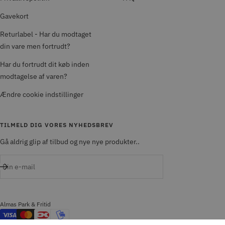
Gavekort
Returlabel - Har du modtaget
din vare men fortrudt?
Har du fortrudt dit køb inden
modtagelse af varen?
Ændre cookie indstillinger
TILMELD DIG VORES NYHEDSBREV
Gå aldrig glip af tilbud og nye nye produkter..
Din e-mail
Almas Park & Fritid