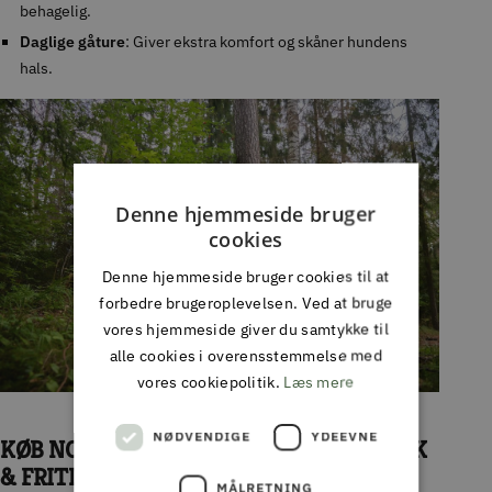
behagelig.
Daglige gåture
: Giver ekstra komfort og skåner hundens
hals.
Denne hjemmeside bruger
cookies
Denne hjemmeside bruger cookies til at
forbedre brugeroplevelsen. Ved at bruge
vores hjemmeside giver du samtykke til
alle cookies i overensstemmelse med
vores cookiepolitik.
Læs mere
NØDVENDIGE
YDEEVNE
KØB NON-STOP BUNGEE LEASH HOS PARK
& FRITID
MÅLRETNING