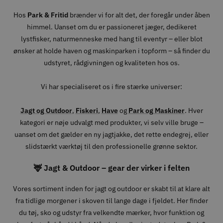
Hos
Park & Fritid
brænder vi for alt det, der foregår under åben
himmel. Uanset om du er passioneret jæger, dedikeret
lystfisker, naturmenneske med hang til eventyr – eller blot
ønsker at holde haven og maskinparken i topform – så finder du
udstyret, rådgivningen og kvaliteten hos os.
Vi har specialiseret os i fire stærke universer:
Jagt og Outdoor
,
Fiskeri
,
Have
og
Park og Maskiner
. Hver
kategori er nøje udvalgt med produkter, vi selv ville bruge –
uanset om det gælder en ny jagtjakke, det rette endegrej, eller
slidstærkt værktøj til den professionelle grønne sektor.
🦌 Jagt & Outdoor – gear der virker i felten
Vores sortiment inden for jagt og outdoor er skabt til at klare alt
fra tidlige morgener i skoven til lange dage i fjeldet. Her finder
du tøj, sko og udstyr fra velkendte mærker, hvor funktion og