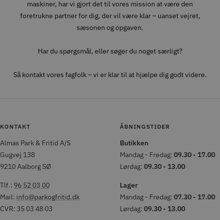
maskiner, har vi gjort det til vores mission at være den
foretrukne partner for dig, der vil være klar – uanset vejret,
sæsonen og opgaven.
Har du spørgsmål, eller søger du noget særligt?
Så kontakt vores fagfolk – vi er klar til at hjælpe dig godt videre.
KONTAKT
ÅBNINGSTIDER
Almas Park & Fritid A/S
Butikken
Gugvej 138
Mandag - Fredag:
09.30 - 17.00
9210 Aalborg SØ
Lørdag:
09.30 - 13.00
Tlf.:
96 52 03 00
Lager
Mail:
info@parkogfritid.dk
Mandag - Fredag:
07.30 - 17.00
CVR: 35 03 48 03
Lørdag:
09.30 - 13.00