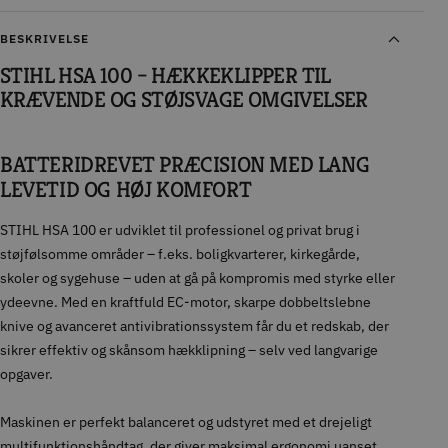
BESKRIVELSE
STIHL HSA 100 – HÆKKEKLIPPER TIL
KRÆVENDE OG STØJSVAGE OMGIVELSER
BATTERIDREVET PRÆCISION MED LANG
LEVETID OG HØJ KOMFORT
STIHL HSA 100 er udviklet til professionel og privat brug i
støjfølsomme områder – f.eks. boligkvarterer, kirkegårde,
skoler og sygehuse – uden at gå på kompromis med styrke eller
ydeevne. Med en kraftfuld EC-motor, skarpe dobbeltslebne
knive og avanceret antivibrationssystem får du et redskab, der
sikrer effektiv og skånsom hækklipning – selv ved langvarige
opgaver.
Maskinen er perfekt balanceret og udstyret med et drejeligt
multifunktionshåndtag, der giver maksimal ergonomi uanset