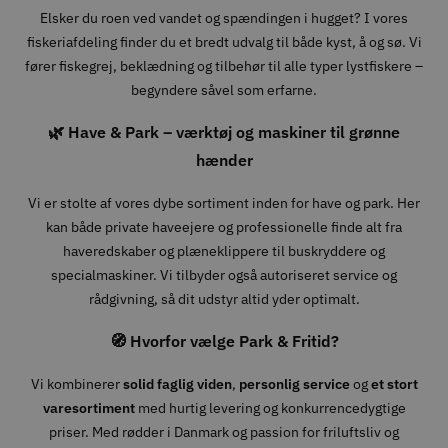
Elsker du roen ved vandet og spændingen i hugget? I vores
fiskeriafdeling finder du et bredt udvalg til både kyst, å og sø. Vi
fører fiskegrej, beklædning og tilbehør til alle typer lystfiskere –
begyndere såvel som erfarne.
🌿 Have & Park – værktøj og maskiner til grønne
hænder
Vi er stolte af vores dybe sortiment inden for have og park. Her
kan både private haveejere og professionelle finde alt fra
haveredskaber og plæneklippere til buskryddere og
specialmaskiner. Vi tilbyder også autoriseret service og
rådgivning, så dit udstyr altid yder optimalt.
🧭 Hvorfor vælge Park & Fritid?
Vi kombinerer
solid faglig viden
,
personlig service
og
et stort
varesortiment
med hurtig levering og konkurrencedygtige
priser. Med rødder i Danmark og passion for friluftsliv og