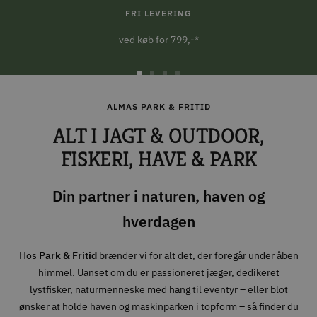
FRI LEVERING
ved køb for 799,-*
Gå
Gå
Gå
Gå
til
til
til
til
ALMAS PARK & FRITID
slide
slide
slide
slide
ALT I JAGT & OUTDOOR,
1
2
3
4
FISKERI, HAVE & PARK
Din partner i naturen, haven og
hverdagen
Hos
Park & Fritid
brænder vi for alt det, der foregår under åben
himmel. Uanset om du er passioneret jæger, dedikeret
lystfisker, naturmenneske med hang til eventyr – eller blot
ønsker at holde haven og maskinparken i topform – så finder du