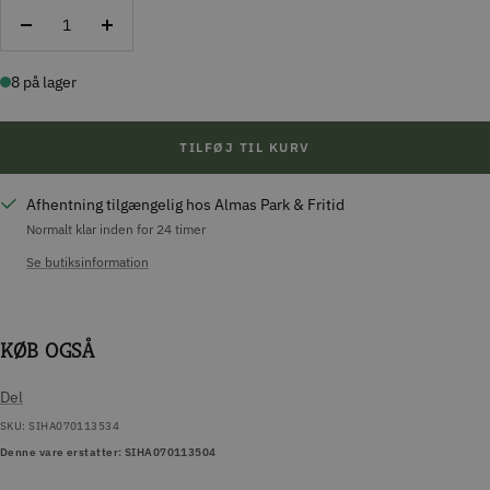
Reducer
Forøg
antal
antal
8 på lager
TILFØJ TIL KURV
Afhentning tilgængelig hos Almas Park & Fritid
Normalt klar inden for 24 timer
Se butiksinformation
KØB OGSÅ
Del
SKU:
SIHA070113534
Denne vare erstatter: SIHA070113504