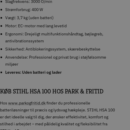
Slagfrekvens: 3000 O/min
Strømforbrug: 400 W
Vægt: 3,7 kg (uden batteri)
Motor: EC-motor med lang levetid
Ergonomi: Drejeligt multifunktionshåndtag, bøjlegreb,
antivibrationssystem
Sikkerhed: Antiblokeringssystem, skærebeskyttelse
Anvendelse: Professionel og privat brug i støjfølsomme
miljøer
Leveres: Uden batteri og lader
KØB STIHL HSA 100 HOS PARK & FRITID
Hos
www.parkogfritid.dk
finder du professionelle
batteriløsninger til præcis og lydsvag hækpleje. STIHL HSA 100
er det ideelle valg til dig, der ønsker effektivitet, komfort og
stilhed i arbejdet – med pålidelig kvalitet og fleksibilitet fra