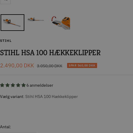
Zoom
STIHL
STIHL HSA 100 HÆKKEKLIPPER
Tilbudspris
2.490,00 DKK
Normal
3.050,00 DKK
SPAR
560,00 DKK
pris
6 anmeldelser
Vælg variant
Stihl HSA 100 Hækkeklipper
Antal: