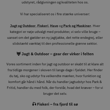
udstyret, rådgivningen og kvaliteten hos os.
Vi har specialiseret os i fire stærke universer:
Jagt og Outdoor
,
Fiskeri
,
Have
og
Park og Maskiner
. Hver
kategori er nøje udvalgt med produkter, vi selv ville bruge –
uanset om det gælder en ny jagtjakke, det rette endegrej, eller
slidstærkt værktøj til den professionelle grønne sektor.
🦌 Jagt & Outdoor – gear der virker i felten
Vores sortiment inden for jagt og outdoor er skabt til at klare alt
fra tidlige morgener i skoven til lange dage i fjeldet. Her finder
du tøj, sko og udstyr fra velkendte mærker, hvor funktion og
komfort går hånd i hånd. Når du handler jagtudstyr hos Park &
Fritid, handler du med folk, der forstår, hvad det kræver – for vi
bruger det selv.
🎣 Fiskeri – fra fjord til sø