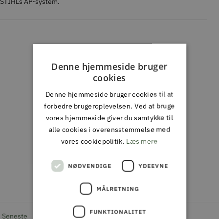
STIHLs AP-system.
Kundeanmeldelser
Denne hjemmeside bruger
5.00 ud af 5
cookies
Baseret på 6 anmeldelser
Denne hjemmeside bruger cookies til at
6
forbedre brugeroplevelsen. Ved at bruge
0
vores hjemmeside giver du samtykke til
0
alle cookies i overensstemmelse med
0
vores cookiepolitik.
Læs mere
0
NØDVENDIGE
YDEEVNE
Skriv en
anmeldelse
MÅLRETNING
FUNKTIONALITET