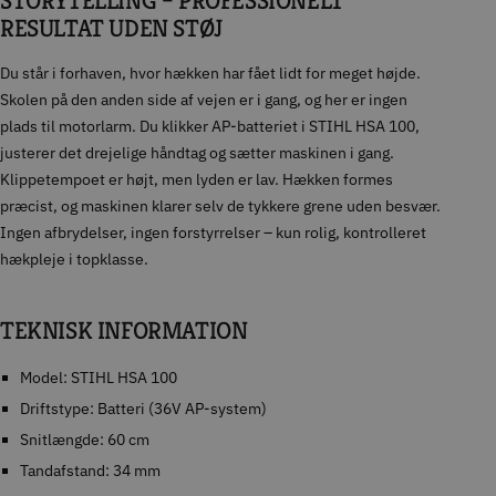
STORYTELLING – PROFESSIONELT
RESULTAT UDEN STØJ
Du står i forhaven, hvor hækken har fået lidt for meget højde.
Skolen på den anden side af vejen er i gang, og her er ingen
plads til motorlarm. Du klikker AP-batteriet i STIHL HSA 100,
justerer det drejelige håndtag og sætter maskinen i gang.
Klippetempoet er højt, men lyden er lav. Hækken formes
præcist, og maskinen klarer selv de tykkere grene uden besvær.
Ingen afbrydelser, ingen forstyrrelser – kun rolig, kontrolleret
hækpleje i topklasse.
TEKNISK INFORMATION
Model: STIHL HSA 100
Driftstype: Batteri (36V AP-system)
Snitlængde: 60 cm
Tandafstand: 34 mm