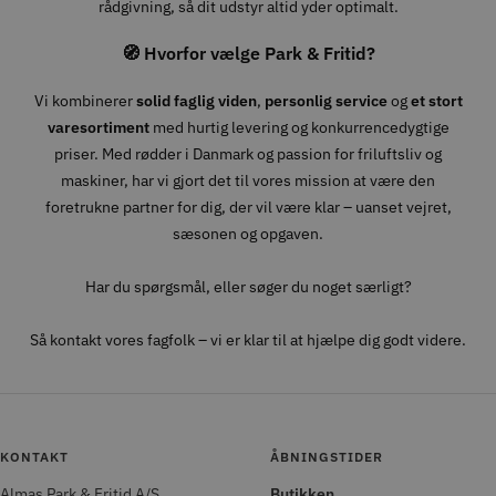
rådgivning, så dit udstyr altid yder optimalt.
🧭 Hvorfor vælge Park & Fritid?
Vi kombinerer
solid faglig viden
,
personlig service
og
et stort
varesortiment
med hurtig levering og konkurrencedygtige
priser. Med rødder i Danmark og passion for friluftsliv og
maskiner, har vi gjort det til vores mission at være den
foretrukne partner for dig, der vil være klar – uanset vejret,
sæsonen og opgaven.
Har du spørgsmål, eller søger du noget særligt?
Så kontakt vores fagfolk – vi er klar til at hjælpe dig godt videre.
KONTAKT
ÅBNINGSTIDER
Almas Park & Fritid A/S
Butikken