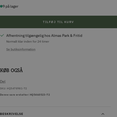
antal
antal
9 på lager
TILFØJ TIL KURV
Afhentning tilgængelig hos Almas Park & Fritid
Normalt klar inden for 24 timer
Se butiksinformation
KØB OGSÅ
Del
SKU:
HQ5478981-72
Denne vare erstatter: HQ5460523-72
BESKRIVELSE