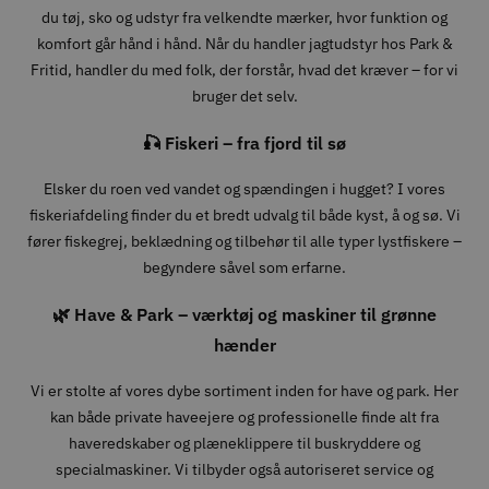
du tøj, sko og udstyr fra velkendte mærker, hvor funktion og
komfort går hånd i hånd. Når du handler jagtudstyr hos Park &
Fritid, handler du med folk, der forstår, hvad det kræver – for vi
bruger det selv.
🎣 Fiskeri – fra fjord til sø
Elsker du roen ved vandet og spændingen i hugget? I vores
fiskeriafdeling finder du et bredt udvalg til både kyst, å og sø. Vi
fører fiskegrej, beklædning og tilbehør til alle typer lystfiskere –
begyndere såvel som erfarne.
🌿 Have & Park – værktøj og maskiner til grønne
hænder
Vi er stolte af vores dybe sortiment inden for have og park. Her
kan både private haveejere og professionelle finde alt fra
haveredskaber og plæneklippere til buskryddere og
specialmaskiner. Vi tilbyder også autoriseret service og