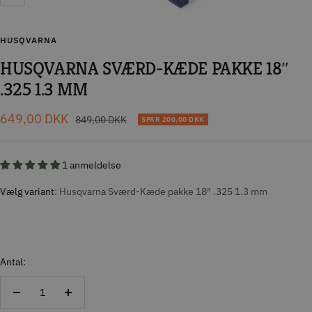
Zoom
HUSQVARNA
HUSQVARNA SVÆRD-KÆDE PAKKE 18″
.325 1.3 MM
Tilbudspris
649,00 DKK
Normal
849,00 DKK
SPAR
200,00 DKK
pris
1 anmeldelse
Vælg variant
Husqvarna Sværd-Kæde pakke 18″ .325 1.3 mm
Antal:
Reducer
Forøg