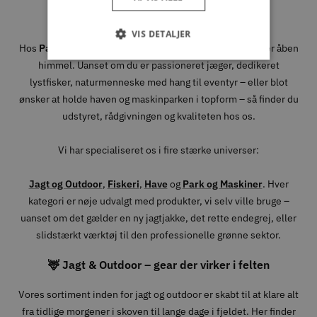
hverdagen
VIS DETALJER
Hos
Park & Fritid
brænder vi for alt det, der foregår under åben
himmel. Uanset om du er passioneret jæger, dedikeret
lystfisker, naturmenneske med hang til eventyr – eller blot
ønsker at holde haven og maskinparken i topform – så finder du
udstyret, rådgivningen og kvaliteten hos os.
Vi har specialiseret os i fire stærke universer:
Jagt og Outdoor
,
Fiskeri
,
Have
og
Park og Maskiner
. Hver
kategori er nøje udvalgt med produkter, vi selv ville bruge –
uanset om det gælder en ny jagtjakke, det rette endegrej, eller
slidstærkt værktøj til den professionelle grønne sektor.
🦌 Jagt & Outdoor – gear der virker i felten
Vores sortiment inden for jagt og outdoor er skabt til at klare alt
fra tidlige morgener i skoven til lange dage i fjeldet. Her finder