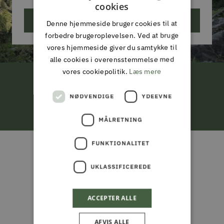
cookies
ABONNER
Denne hjemmeside bruger cookies til at
forbedre brugeroplevelsen. Ved at bruge
vores hjemmeside giver du samtykke til
alle cookies i overensstemmelse med
vores cookiepolitik.
Læs mere
FRI LEVERING
NØDVENDIGE
YDEEVNE
ved køb for 799,-*
MÅLRETNING
Gå
Gå
Gå
Gå
FUNKTIONALITET
til
til
til
til
ALMAS PARK & FRITID
slide
slide
slide
slide
UKLASSIFICEREDE
ALT I JAGT & OUTDOOR,
1
2
3
4
FISKERI, HAVE & PARK
ACCEPTER ALLE
Din partner i naturen, haven og
AFVIS ALLE