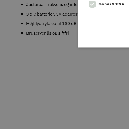
Justerbar frekvens og interval
NØDVENDIGE
3 x C batterier, 5V adapter eller USB-drift
Højt lydtryk: op til 130 dB
Brugervenlig og giftfri