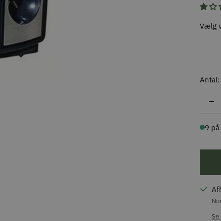
Vælg v
Antal:
Re
ant
9 på
Af
Nor
Se 