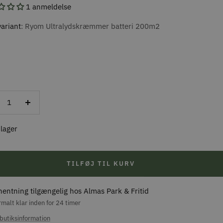
1 anmeldelse
ariant
Ryom Ultralydskræmmer batteri 200m2
ducer
Forøg
al
antal
 lager
TILFØJ TIL KURV
hentning tilgængelig hos Almas Park & Fritid
malt klar inden for 24 timer
butiksinformation