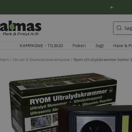
Spring
Forrige
til
indhold
Søgeforslag
Almas
Søg
Park
Husqvarna motorsav
&
Kikkert
KAMPAGNE - TILBUD
Fiskeri
Jagt
Have & P
Fritid
Blink
Natoptik
Hjem
Ukrudt & Skadedyrsbekæmpelse
Ryom Ultralydskræmmer batteri