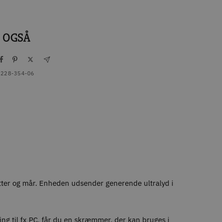
 OGSÅ
228-354-06
tter og mår. Enheden udsender generende ultralyd i
ning til fx PC, får du en skræmmer, der kan bruges i