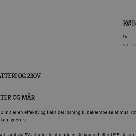
KØB
Del
SKU:
CG
TTERI OG 230V
TTER OG MÅR
2 er en effektiv og fleksibel løsning til bekæmpelse af mus, ro
 kan ignorere.
e) samt via 5V adapter til almindelig stikkontakt eller USB-tilslut