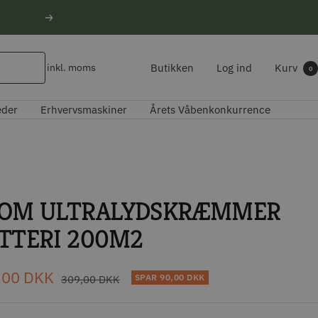
Næste
Butikken
Log ind
Kurv
inkl. moms
0
eder
Erhvervsmaskiner
Årets Våbenkonkurrence
OM ULTRALYDSKRÆMMER
TTERI 200M2
udspris
,00 DKK
Normal
SPAR
90,00 DKK
309,00 DKK
pris