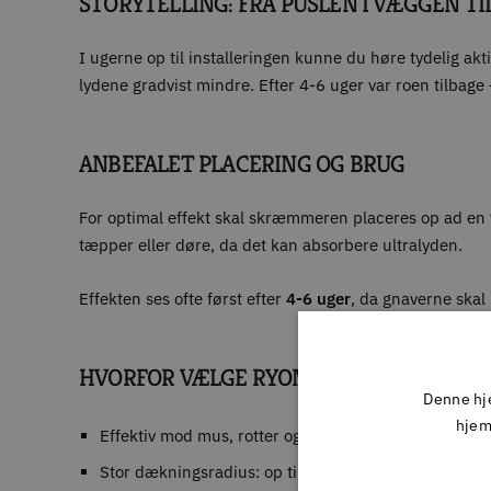
STORYTELLING: FRA PUSLEN I VÆGGEN TI
I ugerne op til installeringen kunne du høre tydelig ak
lydene gradvist mindre. Efter 4-6 uger var roen tilbag
ANBEFALET PLACERING OG BRUG
For optimal effekt skal skræmmeren placeres op ad en v
tæpper eller døre, da det kan absorbere ultralyden.
Effekten ses ofte først efter
4-6 uger
, da gnaverne skal 
HVORFOR VÆLGE RYOM ULTRALYDSSKRÆ
Denne hje
hjem
Effektiv mod mus, rotter og mår
Stor dækningsradius: op til 200 m2