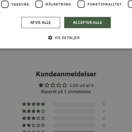
YDEEVNE
MÅLRETNING
FUNKTIONALITET
AFVIS ALLE
ACCEPTER ALLE
VIS DETALJER
Kundeanmeldelser
1.00 ud af 5
Baseret på 1 anmeldelse
0
0
0
0