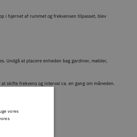
op i hjørnet af rummet og frekvensen tilpasset, blev
kes. Undgå at placere enheden bag gardiner, møbler,
et at skifte frekvens og interval ca. en gang om måneden.
ruge vores
vores