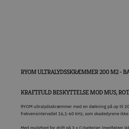
RYOM ULTRALYDSSKRÆMMER 200 M2 - BA
KRAFTFULD BESKYTTELSE MOD MUS, RO
RYOM ultralydsskræmmer med en dækning på op til 200 m
frekvensintervallet 16,1-60 kHz, som skadedyrene ikke
Med mulighed for drift på 3 x C-batterier (medfølger ikk