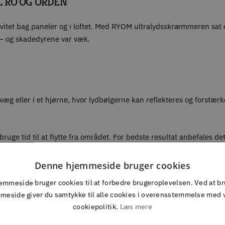
L RO OG ORDEN
tivitet bag paneler og i loftet. Med RYOM ultralydsskræmmeren sat 
e – og skadedyrene var væk.
æg eller i et hjørne, hvor lydbølgerne kan reflekteres og forstær
bruge tid til at flytte fra området. For bedste resultat anbefales d
Denne hjemmeside bruger cookies
MMER 200 M2?
mmeside bruger cookies til at forbedre brugeroplevelsen. Ved at b
meside giver du samtykke til alle cookies i overensstemmelse med 
cookiepolitik.
Læs mere