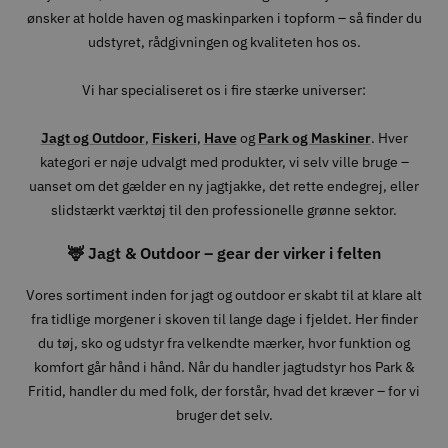
ønsker at holde haven og maskinparken i topform – så finder du
udstyret, rådgivningen og kvaliteten hos os.
Vi har specialiseret os i fire stærke universer:
Jagt og Outdoor
,
Fiskeri
,
Have
og
Park og Maskiner
. Hver
kategori er nøje udvalgt med produkter, vi selv ville bruge –
uanset om det gælder en ny jagtjakke, det rette endegrej, eller
slidstærkt værktøj til den professionelle grønne sektor.
🦌 Jagt & Outdoor – gear der virker i felten
Vores sortiment inden for jagt og outdoor er skabt til at klare alt
fra tidlige morgener i skoven til lange dage i fjeldet. Her finder
du tøj, sko og udstyr fra velkendte mærker, hvor funktion og
komfort går hånd i hånd. Når du handler jagtudstyr hos Park &
Fritid, handler du med folk, der forstår, hvad det kræver – for vi
bruger det selv.