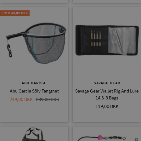
SPAR
40,00 DKK
ABU GARCIA
SAVAGE GEAR
Abu Garcia Sölv Fangtnet
Savage Gear Wallet Rig And Lure
14 & 8 Bags
Tilbudspris
Normal
249,00 DKK
289,00 DKK
Tilbudspris
119,00 DKK
pris