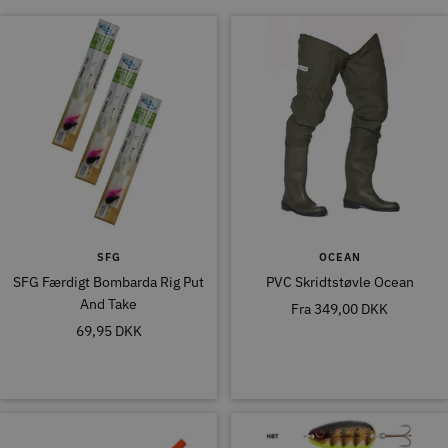
SFG
OCEAN
SFG Færdigt Bombarda Rig Put
PVC Skridtstøvle Ocean
And Take
Tilbudspris
Fra
349,00 DKK
Tilbudspris
69,95 DKK