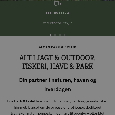
FRI LEVERING
ved køb for 799,-*
Gå
Gå
Gå
Gå
til
til
til
til
ALMAS PARK & FRITID
slide
slide
slide
slide
ALT I JAGT & OUTDOOR,
1
2
3
4
FISKERI, HAVE & PARK
Din partner i naturen, haven og
hverdagen
Hos
Park & Fritid
brænder vi for alt det, der foregår under åben
himmel. Uanset om du er passioneret jæger, dedikeret
lystfisker, naturmenneske med hang til eventyr – eller blot