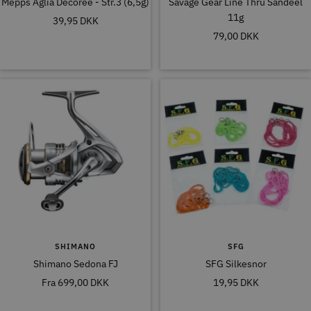
Mepps Aglia Decoree - Str.3 (6,5g)
Savage Gear Line Thru Sandeel
11g
Tilbudspris
39,95 DKK
Tilbudspris
79,00 DKK
SHIMANO
SFG
Shimano Sedona FJ
SFG Silkesnor
Tilbudspris
Tilbudspris
Fra
699,00 DKK
19,95 DKK