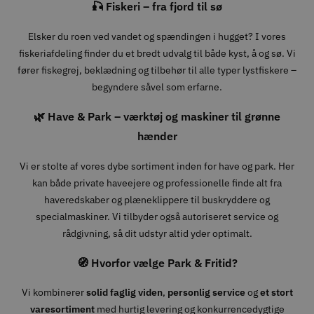
🎣 Fiskeri – fra fjord til sø
Elsker du roen ved vandet og spændingen i hugget? I vores
fiskeriafdeling finder du et bredt udvalg til både kyst, å og sø. Vi
fører fiskegrej, beklædning og tilbehør til alle typer lystfiskere –
begyndere såvel som erfarne.
🌿 Have & Park – værktøj og maskiner til grønne
hænder
Vi er stolte af vores dybe sortiment inden for have og park. Her
kan både private haveejere og professionelle finde alt fra
haveredskaber og plæneklippere til buskryddere og
specialmaskiner. Vi tilbyder også autoriseret service og
rådgivning, så dit udstyr altid yder optimalt.
🧭 Hvorfor vælge Park & Fritid?
Vi kombinerer
solid faglig viden
,
personlig service
og
et stort
varesortiment
med hurtig levering og konkurrencedygtige