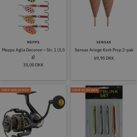
MEPPS
SENSAS
Mepps Aglia Decoree – Str. 1 (3,5
Sensas Ariege Kork Prop 2-pak
g)
Tilbudspris
69,95 DKK
Tilbudspris
35,00 DKK
SPAR
400,00 DKK
SPAR
50,00 DKK