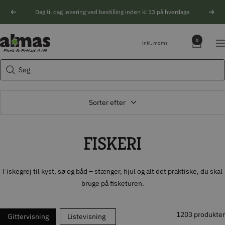
Spring
Dag til dag levering ved bestilling inden kl 13 på hverdage
Forrige
Næs
til
indhold
Søgeforslag
Almas
0
inkl. moms
Na
Park
Husqvarna motorsav
&
Søg
Kikkert
Fritid
Blink
Natoptik
Sorter efter
FISKERI
Fiskegrej til kyst, sø og båd – stænger, hjul og alt det praktiske, du skal
bruge på fisketuren.
1203 produkter
Gittervisning
Listevisning