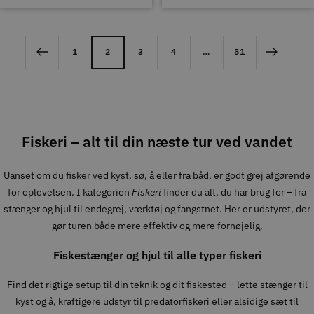
1
2
3
4
…
51
Fiskeri – alt til din næste tur ved vandet
Uanset om du fisker ved kyst, sø, å eller fra båd, er godt grej afgørende
for oplevelsen. I kategorien
Fiskeri
finder du alt, du har brug for – fra
stænger og hjul til endegrej, værktøj og fangstnet. Her er udstyret, der
gør turen både mere effektiv og mere fornøjelig.
Fiskestænger og hjul til alle typer fiskeri
Find det rigtige setup til din teknik og dit fiskested – lette stænger til
kyst og å, kraftigere udstyr til predatorfiskeri eller alsidige sæt til