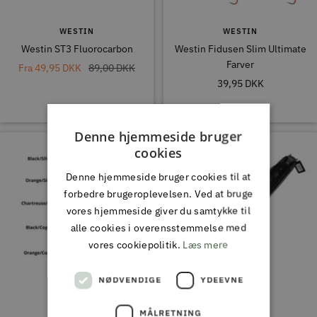
WESTIN
WESTIN
Westin ST3 Fluorocarbon
Westin Fidusen Slim Ultimate
Farver
Tilbudspris
Normal
Fra
49,95 DKK
89,00 DKK
Tilbudspris
39,95 DKK
pris
Denne hjemmeside bruger
cookies
Denne hjemmeside bruger cookies til at
forbedre brugeroplevelsen. Ved at bruge
vores hjemmeside giver du samtykke til
alle cookies i overensstemmelse med
vores cookiepolitik.
Læs mere
NØDVENDIGE
YDEEVNE
MEPPS
SFG
MÅLRETNING