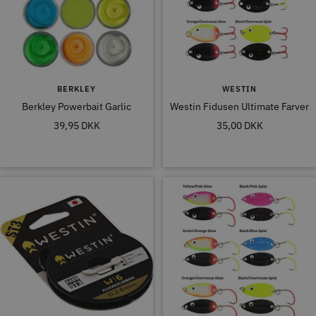
BERKLEY
WESTIN
Berkley Powerbait Garlic
Westin Fidusen Ultimate Farver
Tilbudspris
Tilbudspris
39,95 DKK
35,00 DKK