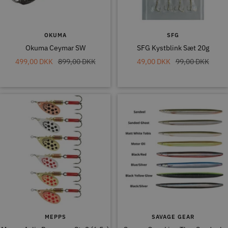
OKUMA
SFG
Okuma Ceymar SW
SFG Kystblink Sæt 20g
Tilbudspris
Normal
Tilbudspris
Normal
499,00 DKK
899,00 DKK
49,00 DKK
99,00 DKK
pris
pris
MEPPS
SAVAGE GEAR