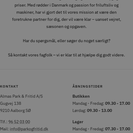
priser. Med rødder i Danmark og passion for friluftsliv og
maskiner, har vi gjort det til vores mission at være den
foretrukne partner for dig, der vil være klar – uanset vejret,
sæsonen og opgaven.
Har du spørgsmål, eller søger du noget særligt?
Så kontakt vores fagfolk – vi er klar til at hjælpe dig godt videre.
KONTAKT
ÅBNINGSTIDER
Almas Park & Fritid A/S
Butikken
Gugvej 138
Mandag - Fredag:
09.30 - 17.00
9210 Aalborg SØ
Lørdag:
09.30 - 13.00
Tlf.:
96 52 03 00
Lager
Mail:
info@parkogfritid.dk
Mandag - Fredag:
07.30 - 17.00