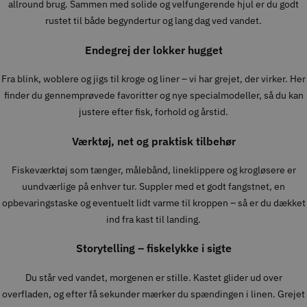
allround brug. Sammen med solide og velfungerende hjul er du godt
rustet til både begyndertur og lang dag ved vandet.
Endegrej der lokker hugget
Fra blink, woblere og jigs til kroge og liner – vi har grejet, der virker. Her
finder du gennemprøvede favoritter og nye specialmodeller, så du kan
justere efter fisk, forhold og årstid.
Værktøj, net og praktisk tilbehør
Fiskeværktøj som tænger, målebånd, lineklippere og krogløsere er
uundværlige på enhver tur. Suppler med et godt fangstnet, en
opbevaringstaske og eventuelt lidt varme til kroppen – så er du dækket
ind fra kast til landing.
Storytelling – fiskelykke i sigte
Du står ved vandet, morgenen er stille. Kastet glider ud over
overfladen, og efter få sekunder mærker du spændingen i linen. Grejet