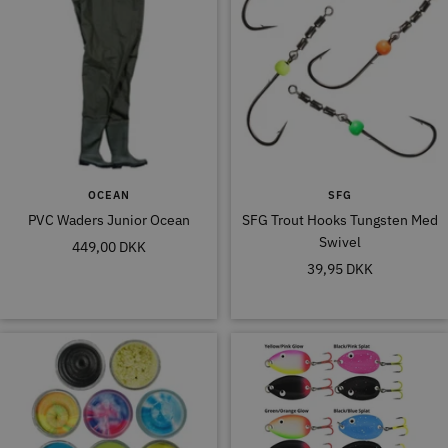
OCEAN
SFG
PVC Waders Junior Ocean
SFG Trout Hooks Tungsten Med
Swivel
Tilbudspris
449,00 DKK
Tilbudspris
39,95 DKK