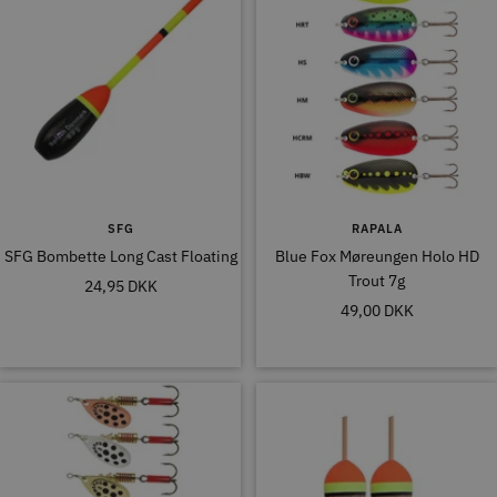
SFG
RAPALA
SFG Bombette Long Cast Floating
Blue Fox Møreungen Holo HD
Trout 7g
Tilbudspris
24,95 DKK
Tilbudspris
49,00 DKK