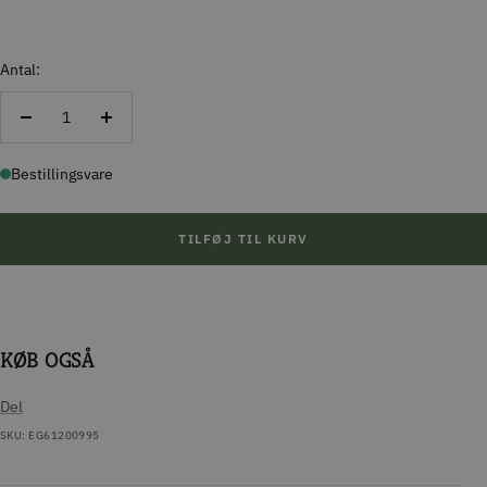
Antal:
Reducer
Forøg
antal
antal
Bestillingsvare
TILFØJ TIL KURV
KØB OGSÅ
Del
SKU:
EG61200995