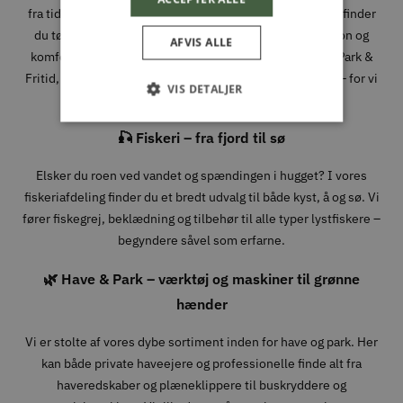
fra tidlige morgener i skoven til lange dage i fjeldet. Her finder
du tøj, sko og udstyr fra velkendte mærker, hvor funktion og
AFVIS ALLE
komfort går hånd i hånd. Når du handler jagtudstyr hos Park &
Fritid, handler du med folk, der forstår, hvad det kræver – for vi
VIS DETALJER
bruger det selv.
🎣 Fiskeri – fra fjord til sø
Elsker du roen ved vandet og spændingen i hugget? I vores
fiskeriafdeling finder du et bredt udvalg til både kyst, å og sø. Vi
fører fiskegrej, beklædning og tilbehør til alle typer lystfiskere –
begyndere såvel som erfarne.
🌿 Have & Park – værktøj og maskiner til grønne
hænder
Vi er stolte af vores dybe sortiment inden for have og park. Her
kan både private haveejere og professionelle finde alt fra
haveredskaber og plæneklippere til buskryddere og