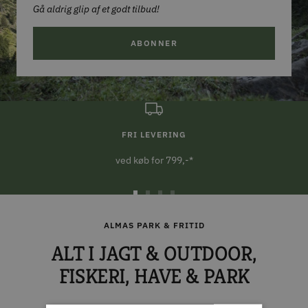
Gå aldrig glip af et godt tilbud!
ABONNER
FRI LEVERING
ved køb for 799,-*
Gå
Gå
Gå
Gå
til
til
til
til
ALMAS PARK & FRITID
slide
slide
slide
slide
ALT I JAGT & OUTDOOR,
1
2
3
4
FISKERI, HAVE & PARK