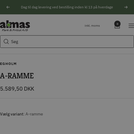
Spring
Dag til dag levering ved bestilling inden kl 13 på hverdage
Forrige
Næs
til
indhold
Søgeforslag
Almas
0
inkl. moms
Na
Park
Husqvarna motorsav
&
Søg
Kikkert
Fritid
Blink
Natoptik
EGHOLM
A-RAMME
Tilbudspris
5.589,50 DKK
Vælg variant
A-ramme