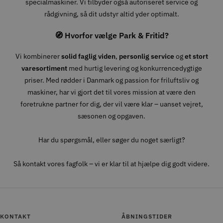
specialmaskiner. Vi tilbyder også autoriseret service og
rådgivning, så dit udstyr altid yder optimalt.
🧭 Hvorfor vælge Park & Fritid?
Vi kombinerer
solid faglig viden
,
personlig service
og
et stort
varesortiment
med hurtig levering og konkurrencedygtige
priser. Med rødder i Danmark og passion for friluftsliv og
maskiner, har vi gjort det til vores mission at være den
foretrukne partner for dig, der vil være klar – uanset vejret,
sæsonen og opgaven.
Har du spørgsmål, eller søger du noget særligt?
Så kontakt vores fagfolk – vi er klar til at hjælpe dig godt videre.
KONTAKT
ÅBNINGSTIDER