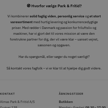
🧭 Hvorfor vælge Park & Fritid?
Vi kombinerer
solid faglig viden
,
personlig service
og
et stort
varesortiment
med hurtig levering og konkurrencedygtige
priser. Med rødder i Danmark og passion for friluftsliv og
maskiner, har vi gjort det til vores mission at være den
foretrukne partner for dig, der vil være klar – uanset vejret,
sæsonen og opgaven.
Har du spørgsmål, eller søger du noget særligt?
Så kontakt vores fagfolk – vi er klar til at hjælpe dig godt videre.
KONTAKT
ÅBNINGSTIDER
Almas Park & Fritid A/S
Butikken
Gugvej 138
Mandag - Fredag:
09.30 - 17.00