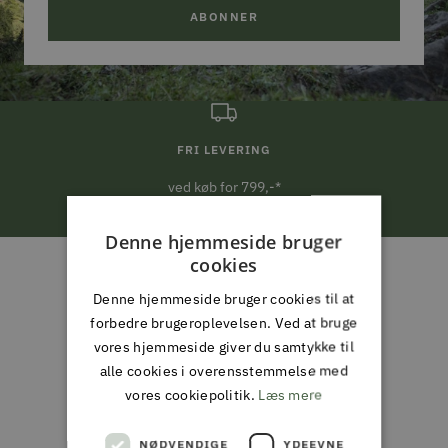
ABONNER
FRI LEVERING
ved køb for 799,-*
Denne hjemmeside bruger
Gå
Gå
Gå
Gå
cookies
til
til
til
til
ALMAS PARK & FRITID
slide
slide
slide
slide
Denne hjemmeside bruger cookies til at
ALT I JAGT & OUTDOOR,
1
2
3
4
forbedre brugeroplevelsen. Ved at bruge
FISKERI, HAVE & PARK
vores hjemmeside giver du samtykke til
alle cookies i overensstemmelse med
vores cookiepolitik.
Læs mere
Din partner i naturen, haven og
hverdagen
NØDVENDIGE
YDEEVNE