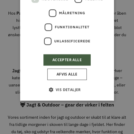
Hos
Park & Fritid
brænder vi for alt det, der foregår under åben
MÅLRETNING
himmel. Uanset om du er passioneret jæger, dedikeret
FUNKTIONALITET
lystfisker, naturmenneske med hang til eventyr – eller blot
ønsker at holde haven og maskinparken i topform – så finder du
UKLASSIFICEREDE
udstyret, rådgivningen og kvaliteten hos os.
Vi har specialiseret os i fire stærke universer:
ACCEPTER ALLE
Jagt og Outdoor
,
Fiskeri
,
Have
og
Park og Maskiner
. Hver
AFVIS ALLE
kategori er nøje udvalgt med produkter, vi selv ville bruge –
uanset om det gælder en ny jagtjakke, det rette endegrej, eller
VIS DETALJER
slidstærkt værktøj til den professionelle grønne sektor.
🦌 Jagt & Outdoor – gear der virker i felten
Vores sortiment inden for jagt og outdoor er skabt til at klare alt
fra tidlige morgener i skoven til lange dage i fjeldet. Her finder
du tøj, sko og udstyr fra velkendte mærker, hvor funktion og