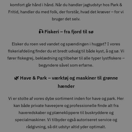
komfort går hånd i hånd. Når du handler jagtudstyr hos Park &
Fritid, handler du med folk, der forstår, hvad det kræver – for vi
bruger det selv.
🎣 Fiskeri – fra fjord til sø
Elsker du roen ved vandet og spændingen i hugget? I vores
fiskeriafdeling finder du et bredt udvalg til både kyst, å og sø. Vi
fører fiskegrej, beklædning og tilbehør til alle typer lystfiskere –
begyndere såvel som erfarne.
🌿 Have & Park – værktøj og maskiner til grønne
hænder
Vi er stolte af vores dybe sortiment inden for have og park. Her
kan både private haveejere og professionelle finde alt fra
haveredskaber og plæneklippere til buskryddere og
specialmaskiner. Vi tilbyder også autoriseret service og
rådgivning, så dit udstyr altid yder optimalt.