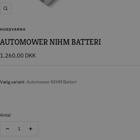
Zoom
HUSQVARNA
AUTOMOWER NIHM BATTERI
Tilbudspris
1.260,00 DKK
Vælg variant
Automower NIHM Batteri
Antal:
Reducer
Forøg
antal
antal