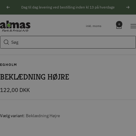
Spring
Dag til dag levering ved bestilling inden kl 13 på hverdage
Forrige
Næs
til
indhold
Søgeforslag
Almas
0
inkl. moms
Na
Park
Husqvarna motorsav
&
Søg
Kikkert
Fritid
Blink
Natoptik
EGHOLM
BEKLÆDNING HØJRE
Tilbudspris
122,00 DKK
Vælg variant
Beklædning Højre