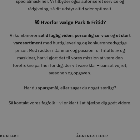
specialmaskiner. Vi tilbyder også autoriseret service og
rådgivning, så dit udstyr altid yder optimalt.
🧭 Hvorfor vælge Park & Fritid?
Vi kombinerer
solid faglig viden
,
personlig service
og
et stort
varesortiment
med hurtig levering og konkurrencedygtige
priser. Med rødder i Danmark og passion for friluftsliv og
maskiner, har vi gjort det til vores mission at være den
foretrukne partner for dig, der vil være klar – uanset vejret,
sæsonen og opgaven.
Har du spørgsmål, eller søger du noget særligt?
Så kontakt vores fagfolk – vi er klar til at hjælpe dig godt videre.
KONTAKT
ÅBNINGSTIDER