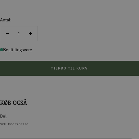
Antal:
Reducer
Forøg
antal
antal
Bestillingsvare
TILFØJ TIL KURV
KØB OGSÅ
Del
SKU:
EG09709330