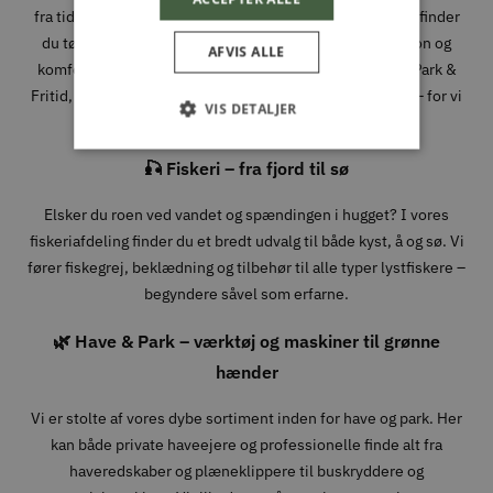
fra tidlige morgener i skoven til lange dage i fjeldet. Her finder
du tøj, sko og udstyr fra velkendte mærker, hvor funktion og
AFVIS ALLE
komfort går hånd i hånd. Når du handler jagtudstyr hos Park &
Fritid, handler du med folk, der forstår, hvad det kræver – for vi
VIS DETALJER
bruger det selv.
🎣 Fiskeri – fra fjord til sø
Elsker du roen ved vandet og spændingen i hugget? I vores
fiskeriafdeling finder du et bredt udvalg til både kyst, å og sø. Vi
fører fiskegrej, beklædning og tilbehør til alle typer lystfiskere –
begyndere såvel som erfarne.
🌿 Have & Park – værktøj og maskiner til grønne
hænder
Vi er stolte af vores dybe sortiment inden for have og park. Her
kan både private haveejere og professionelle finde alt fra
haveredskaber og plæneklippere til buskryddere og