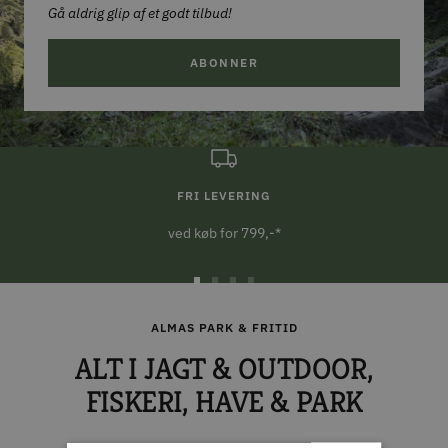
Gå aldrig glip af et godt tilbud!
ABONNER
FRI LEVERING
ved køb for 799,-*
Gå
Gå
Gå
Gå
til
til
til
til
ALMAS PARK & FRITID
slide
slide
slide
slide
ALT I JAGT & OUTDOOR,
1
2
3
4
FISKERI, HAVE & PARK