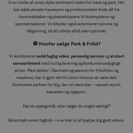
Vi er stolte af vores dybe sortiment inden for have og park. Her
kan både private haveejere og professionelle finde alt fra
haveredskaber og plæneklippere til buskryddere og
specialmaskiner. Vi tilbyder også autoriseret service og
rådgivning, så dit udstyr altid yder optimalt.
🧭 Hvorfor vælge Park & Fritid?
Vi kombinerer
solid faglig viden
,
personlig service
og
et stort
varesortiment
med hurtig levering og konkurrencedygtige
priser. Med rødder i Danmark og passion for friluftsliv og
maskiner, har vi gjort det til vores mission at være den
foretrukne partner for dig, der vil være klar – uanset vejret,
sæsonen og opgaven.
Har du spørgsmål, eller søger du noget særligt?
Så kontakt vores fagfolk – vi er klar til at hjælpe dig godt videre.