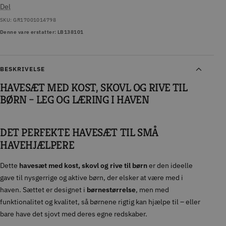
Del
SKU:
GR17001014798
Denne vare erstatter: LB138101
BESKRIVELSE
HAVESÆT MED KOST, SKOVL OG RIVE TIL
BØRN – LEG OG LÆRING I HAVEN
DET PERFEKTE HAVESÆT TIL SMÅ
HAVEHJÆLPERE
Dette
havesæt med kost, skovl og rive til børn
er den ideelle
gave til nysgerrige og aktive børn, der elsker at være med i
haven. Sættet er designet i
børnestørrelse
, men med
funktionalitet og kvalitet, så børnene rigtig kan hjælpe til – eller
bare have det sjovt med deres egne redskaber.