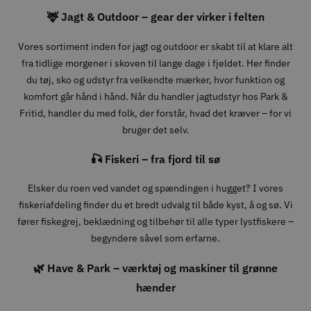
🦌 Jagt & Outdoor – gear der virker i felten
Vores sortiment inden for jagt og outdoor er skabt til at klare alt
fra tidlige morgener i skoven til lange dage i fjeldet. Her finder
du tøj, sko og udstyr fra velkendte mærker, hvor funktion og
komfort går hånd i hånd. Når du handler jagtudstyr hos Park &
Fritid, handler du med folk, der forstår, hvad det kræver – for vi
bruger det selv.
🎣 Fiskeri – fra fjord til sø
Elsker du roen ved vandet og spændingen i hugget? I vores
fiskeriafdeling finder du et bredt udvalg til både kyst, å og sø. Vi
fører fiskegrej, beklædning og tilbehør til alle typer lystfiskere –
begyndere såvel som erfarne.
🌿 Have & Park – værktøj og maskiner til grønne
hænder