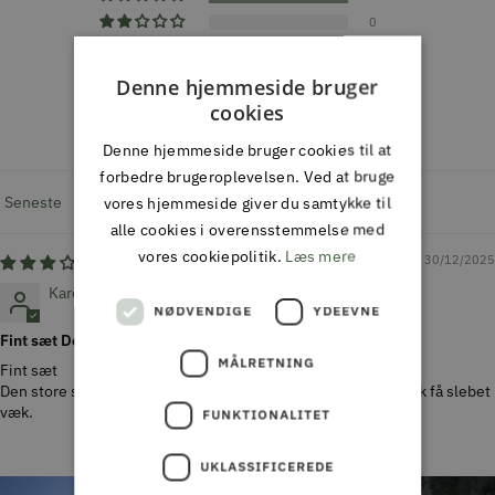
0
0
Denne hjemmeside bruger
Skriv en
cookies
anmeldelse
Denne hjemmeside bruger cookies til at
forbedre brugeroplevelsen. Ved at bruge
vores hjemmeside giver du samtykke til
Sort by
alle cookies i overensstemmelse med
vores cookiepolitik.
Læs mere
30/12/2025
Karen Malle
NØDVENDIGE
YDEEVNE
Fint sæt Den store splint
MÅLRETNING
Fint sæt
Den store splint, der sidder på det ene af skafterne skal vi nok få slebet
væk.
FUNKTIONALITET
UKLASSIFICEREDE