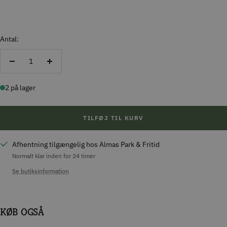
Antal:
Reducer
Forøg
antal
antal
2 på lager
TILFØJ TIL KURV
Afhentning tilgængelig hos Almas Park & Fritid
Normalt klar inden for 24 timer
Se butiksinformation
KØB OGSÅ