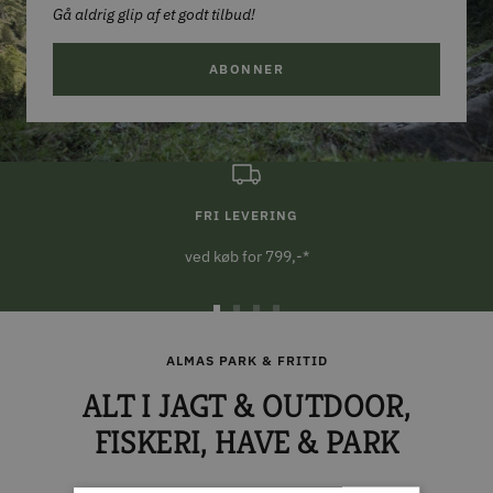
Gå aldrig glip af et godt tilbud!
ABONNER
FRI LEVERING
ved køb for 799,-*
Gå
Gå
Gå
Gå
til
til
til
til
ALMAS PARK & FRITID
slide
slide
slide
slide
ALT I JAGT & OUTDOOR,
1
2
3
4
FISKERI, HAVE & PARK