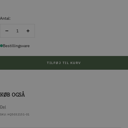
Antal:
Reducer
Forøg
antal
antal
Bestillingsvare
TILFØJ TIL KURV
KØB OGSÅ
Del
SKU:
HQ5032151-01