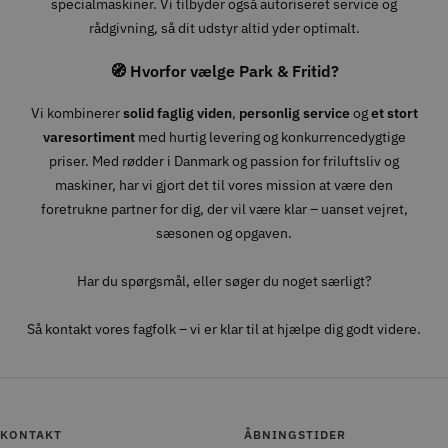
specialmaskiner. Vi tilbyder også autoriseret service og
rådgivning, så dit udstyr altid yder optimalt.
🧭 Hvorfor vælge Park & Fritid?
Vi kombinerer
solid faglig viden
,
personlig service
og
et stort
varesortiment
med hurtig levering og konkurrencedygtige
priser. Med rødder i Danmark og passion for friluftsliv og
maskiner, har vi gjort det til vores mission at være den
foretrukne partner for dig, der vil være klar – uanset vejret,
sæsonen og opgaven.
Har du spørgsmål, eller søger du noget særligt?
Så kontakt vores fagfolk – vi er klar til at hjælpe dig godt videre.
KONTAKT
ÅBNINGSTIDER