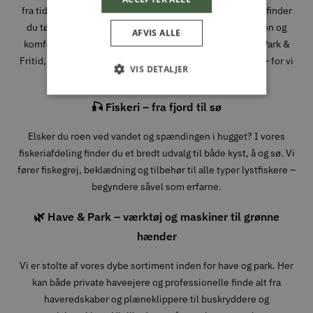
fra tidlige morgener i skoven til lange dage i fjeldet. Her finder
du tøj, sko og udstyr fra velkendte mærker, hvor funktion og
AFVIS ALLE
komfort går hånd i hånd. Når du handler jagtudstyr hos Park &
Fritid, handler du med folk, der forstår, hvad det kræver – for vi
VIS DETALJER
bruger det selv.
🎣 Fiskeri – fra fjord til sø
Elsker du roen ved vandet og spændingen i hugget? I vores
fiskeriafdeling finder du et bredt udvalg til både kyst, å og sø. Vi
fører fiskegrej, beklædning og tilbehør til alle typer lystfiskere –
begyndere såvel som erfarne.
🌿 Have & Park – værktøj og maskiner til grønne
hænder
Vi er stolte af vores dybe sortiment inden for have og park. Her
kan både private haveejere og professionelle finde alt fra
haveredskaber og plæneklippere til buskryddere og