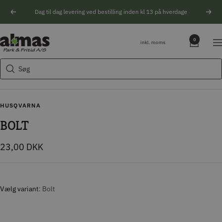
Spring
Dag til dag levering ved bestilling inden kl 13 på hverdage
Forrige
Næs
til
indhold
Søgeforslag
Almas
0
inkl. moms
Na
Park
Husqvarna motorsav
&
Søg
Kikkert
Fritid
Blink
Natoptik
HUSQVARNA
BOLT
Tilbudspris
23,00 DKK
Vælg variant
Bolt