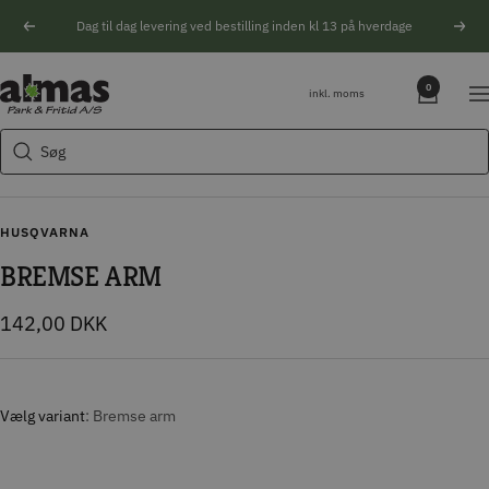
Spring
Dag til dag levering ved bestilling inden kl 13 på hverdage
Forrige
Næs
til
indhold
Søgeforslag
Almas
0
inkl. moms
Na
Park
Husqvarna motorsav
&
Søg
Kikkert
Fritid
Blink
Natoptik
HUSQVARNA
BREMSE ARM
Tilbudspris
142,00 DKK
Vælg variant
Bremse arm