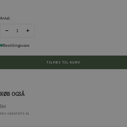
Antal:
Reducer
Forøg
antal
antal
Bestillingsvare
TILFØJ TIL KURV
KØB OGSÅ
Del
SKU:
HQ5835271-01