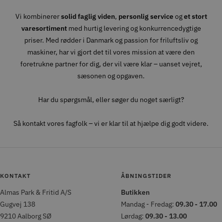
Vi kombinerer
solid faglig viden
,
personlig service
og
et stort
varesortiment
med hurtig levering og konkurrencedygtige
priser. Med rødder i Danmark og passion for friluftsliv og
maskiner, har vi gjort det til vores mission at være den
foretrukne partner for dig, der vil være klar – uanset vejret,
sæsonen og opgaven.
Har du spørgsmål, eller søger du noget særligt?
Så kontakt vores fagfolk – vi er klar til at hjælpe dig godt videre.
KONTAKT
ÅBNINGSTIDER
Almas Park & Fritid A/S
Butikken
Gugvej 138
Mandag - Fredag:
09.30 - 17.00
9210 Aalborg SØ
Lørdag:
09.30 - 13.00