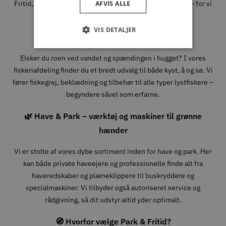
Fritid, handler du med folk, der forstår, hvad det kræver – for vi
AFVIS ALLE
bruger det selv.
VIS DETALJER
🎣 Fiskeri – fra fjord til sø
Elsker du roen ved vandet og spændingen i hugget? I vores
fiskeriafdeling finder du et bredt udvalg til både kyst, å og sø. Vi
fører fiskegrej, beklædning og tilbehør til alle typer lystfiskere –
begyndere såvel som erfarne.
🌿 Have & Park – værktøj og maskiner til grønne
hænder
Vi er stolte af vores dybe sortiment inden for have og park. Her
kan både private haveejere og professionelle finde alt fra
haveredskaber og plæneklippere til buskryddere og
specialmaskiner. Vi tilbyder også autoriseret service og
rådgivning, så dit udstyr altid yder optimalt.
🧭 Hvorfor vælge Park & Fritid?