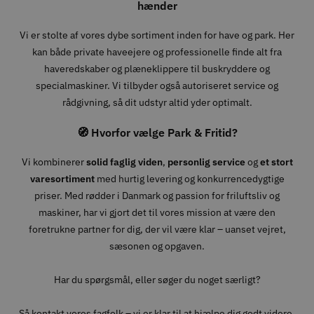
hænder
Vi er stolte af vores dybe sortiment inden for have og park. Her
kan både private haveejere og professionelle finde alt fra
haveredskaber og plæneklippere til buskryddere og
specialmaskiner. Vi tilbyder også autoriseret service og
rådgivning, så dit udstyr altid yder optimalt.
🧭 Hvorfor vælge Park & Fritid?
Vi kombinerer
solid faglig viden
,
personlig service
og
et stort
varesortiment
med hurtig levering og konkurrencedygtige
priser. Med rødder i Danmark og passion for friluftsliv og
maskiner, har vi gjort det til vores mission at være den
foretrukne partner for dig, der vil være klar – uanset vejret,
sæsonen og opgaven.
Har du spørgsmål, eller søger du noget særligt?
Så kontakt vores fagfolk – vi er klar til at hjælpe dig godt videre.