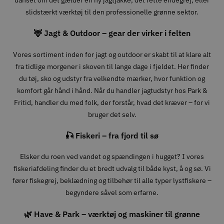
slidstærkt værktøj til den professionelle grønne sektor.
🦌 Jagt & Outdoor – gear der virker i felten
Vores sortiment inden for jagt og outdoor er skabt til at klare alt
fra tidlige morgener i skoven til lange dage i fjeldet. Her finder
du tøj, sko og udstyr fra velkendte mærker, hvor funktion og
komfort går hånd i hånd. Når du handler jagtudstyr hos Park &
Fritid, handler du med folk, der forstår, hvad det kræver – for vi
bruger det selv.
🎣 Fiskeri – fra fjord til sø
Elsker du roen ved vandet og spændingen i hugget? I vores
fiskeriafdeling finder du et bredt udvalg til både kyst, å og sø. Vi
fører fiskegrej, beklædning og tilbehør til alle typer lystfiskere –
begyndere såvel som erfarne.
🌿 Have & Park – værktøj og maskiner til grønne