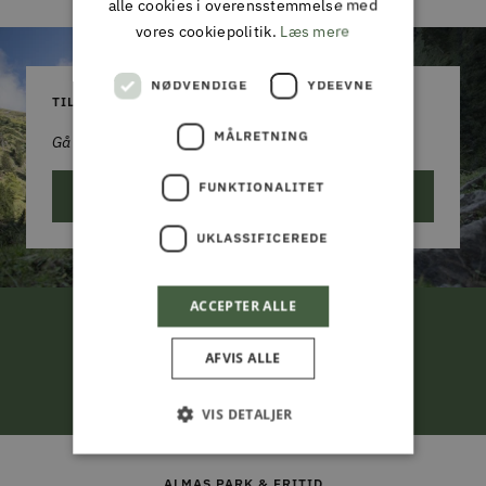
alle cookies i overensstemmelse med
vores cookiepolitik.
Læs mere
NØDVENDIGE
YDEEVNE
TILMELD DIG VORES NYHEDSBREV
MÅLRETNING
Gå aldrig glip af et godt tilbud!
FUNKTIONALITET
ABONNER
UKLASSIFICEREDE
ACCEPTER ALLE
FRI LEVERING
AFVIS ALLE
ved køb for 799,-*
VIS DETALJER
Gå
Gå
Gå
Gå
til
til
til
til
ALMAS PARK & FRITID