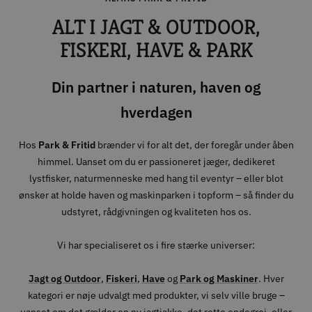
slide
slide
slide
slide
ALT I JAGT & OUTDOOR,
1
2
3
4
FISKERI, HAVE & PARK
Din partner i naturen, haven og
hverdagen
Hos
Park & Fritid
brænder vi for alt det, der foregår under åben
himmel. Uanset om du er passioneret jæger, dedikeret
lystfisker, naturmenneske med hang til eventyr – eller blot
ønsker at holde haven og maskinparken i topform – så finder du
udstyret, rådgivningen og kvaliteten hos os.
Vi har specialiseret os i fire stærke universer:
Jagt og Outdoor
,
Fiskeri
,
Have
og
Park og Maskiner
. Hver
kategori er nøje udvalgt med produkter, vi selv ville bruge –
uanset om det gælder en ny jagtjakke, det rette endegrej, eller