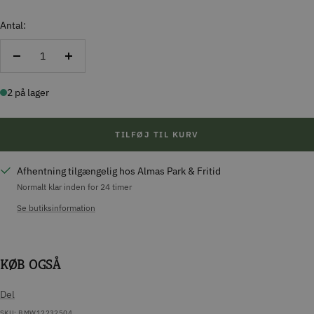
Antal:
Reducer
Forøg
antal
antal
2 på lager
TILFØJ TIL KURV
Afhentning tilgængelig hos Almas Park & Fritid
Normalt klar inden for 24 timer
Se butiksinformation
KØB OGSÅ
Del
SKU:
BMW12232504