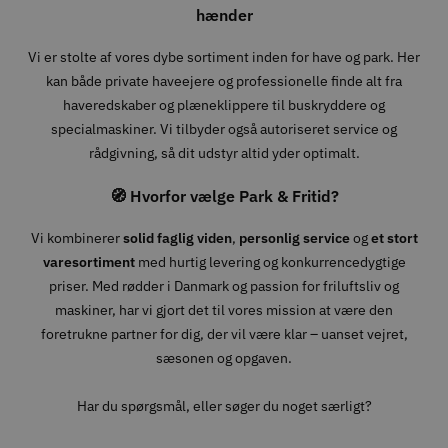
hænder
Vi er stolte af vores dybe sortiment inden for have og park. Her
kan både private haveejere og professionelle finde alt fra
haveredskaber og plæneklippere til buskryddere og
specialmaskiner. Vi tilbyder også autoriseret service og
rådgivning, så dit udstyr altid yder optimalt.
🧭 Hvorfor vælge Park & Fritid?
Vi kombinerer
solid faglig viden
,
personlig service
og
et stort
varesortiment
med hurtig levering og konkurrencedygtige
priser. Med rødder i Danmark og passion for friluftsliv og
maskiner, har vi gjort det til vores mission at være den
foretrukne partner for dig, der vil være klar – uanset vejret,
sæsonen og opgaven.
Har du spørgsmål, eller søger du noget særligt?