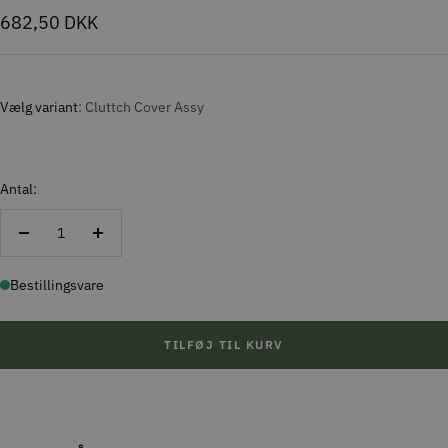
Tilbudspris
682,50 DKK
Vælg variant
Cluttch Cover Assy
Antal:
Reducer
Forøg
antal
antal
Bestillingsvare
TILFØJ TIL KURV