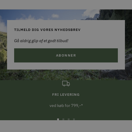
TILMELD DIG VORES NYHEDSBREV
Gå aldrig glip af et godt tilbud!
ABONNER
FRI LEVERING
ved køb for 799,-*
Gå
Gå
Gå
Gå
til
til
til
til