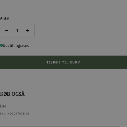
Antal:
Reducer
Forøg
antal
antal
Bestillingsvare
TILFØJ TIL KURV
KØB OGSÅ
Del
SKU:
HQ5037003-02