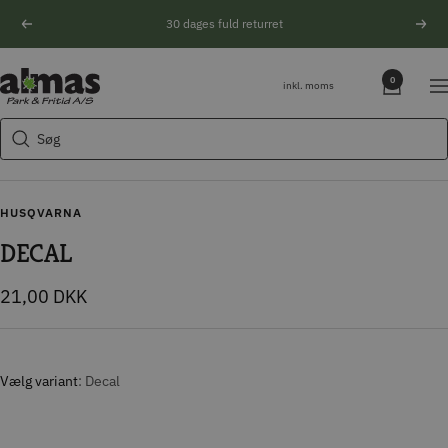
Spring
30 dages fuld returret
Forrige
Næs
til
indhold
Søgeforslag
Almas
0
inkl. moms
Na
Park
Husqvarna motorsav
&
Søg
Kikkert
Fritid
Blink
Natoptik
HUSQVARNA
DECAL
Tilbudspris
21,00 DKK
Vælg variant
Decal