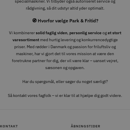
specialmaskiner. Vi tilbyder også autoriseret service og
rådgivning, så dit udstyr altid yder optimalt.
🧭 Hvorfor vælge Park & Fritid?
Vi kombinerer
solid faglig viden
,
personlig service
og
et stort
varesortiment
med hurtig levering og konkurrencedygtige
priser. Med rødder i Danmark og passion for friluftsliv og
maskiner, har vi gjort det til vores mission at være den
foretrukne partner for dig, der vil være klar – uanset vejret,
sæsonen og opgaven.
Har du spørgsmål, eller søger du noget særligt?
Så kontakt vores fagfolk – vi er klar til at hjælpe dig godt videre.
KONTAKT
ÅBNINGSTIDER