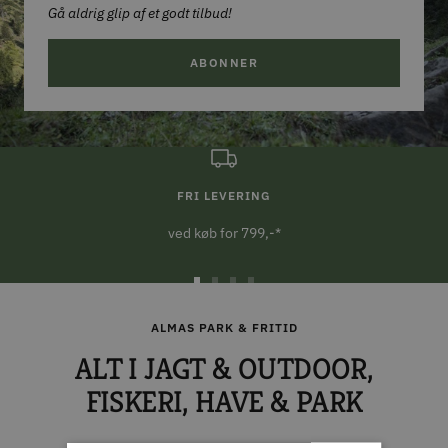
Gå aldrig glip af et godt tilbud!
ABONNER
FRI LEVERING
ved køb for 799,-*
Gå
Gå
Gå
Gå
til
til
til
til
ALMAS PARK & FRITID
slide
slide
slide
slide
ALT I JAGT & OUTDOOR,
1
2
3
4
FISKERI, HAVE & PARK