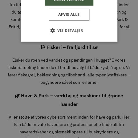
fra tidlige morgener i skoven til lange dage i fjeldet. Her finder
du tøj, sko og udstyr fra velkendte mærker, hvor funktion og
AFVIS ALLE
komfort går hånd i hånd. Når du handler jagtudstyr hos Park &
Fritid, handler du med folk, der forstår, hvad det kræver – for vi
VIS DETALJER
bruger det selv.
🎣 Fiskeri – fra fjord til sø
Elsker du roen ved vandet og spændingen i hugget? I vores
fiskeriafdeling finder du et bredt udvalg til både kyst, å og sø. Vi
fører fiskegrej, beklædning og tilbehør til alle typer lystfiskere –
begyndere såvel som erfarne.
🌿 Have & Park – værktøj og maskiner til grønne
hænder
Vi er stolte af vores dybe sortiment inden for have og park. Her
kan både private haveejere og professionelle finde alt fra
haveredskaber og plæneklippere til buskryddere og