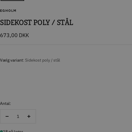
EGHOLM
SIDEKOST POLY / STÅL
Tilbudspris
673,00 DKK
Vælg variant
Sidekost poly / stål
Antal:
Reducer
Forøg
antal
antal
18 på lager