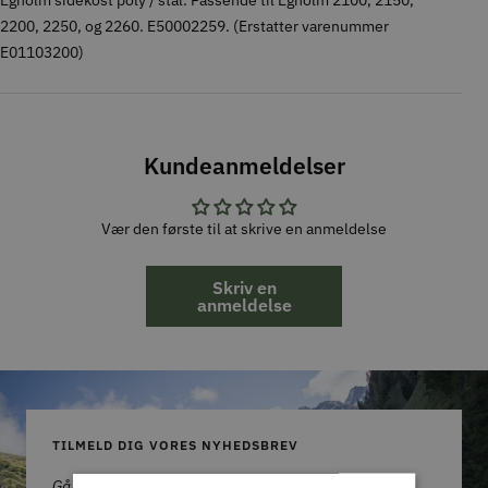
Egholm sidekost poly / stål. Passende til Egholm 2100, 2150,
2200, 2250, og 2260. E50002259. (Erstatter varenummer
E01103200)
Kundeanmeldelser
Vær den første til at skrive en anmeldelse
Skriv en
anmeldelse
TILMELD DIG VORES NYHEDSBREV
Gå aldrig glip af et godt tilbud!