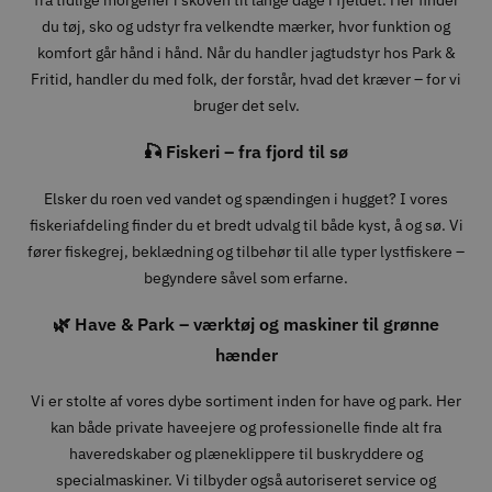
du tøj, sko og udstyr fra velkendte mærker, hvor funktion og
komfort går hånd i hånd. Når du handler jagtudstyr hos Park &
Fritid, handler du med folk, der forstår, hvad det kræver – for vi
bruger det selv.
🎣 Fiskeri – fra fjord til sø
Elsker du roen ved vandet og spændingen i hugget? I vores
fiskeriafdeling finder du et bredt udvalg til både kyst, å og sø. Vi
fører fiskegrej, beklædning og tilbehør til alle typer lystfiskere –
begyndere såvel som erfarne.
🌿 Have & Park – værktøj og maskiner til grønne
hænder
Vi er stolte af vores dybe sortiment inden for have og park. Her
kan både private haveejere og professionelle finde alt fra
haveredskaber og plæneklippere til buskryddere og
specialmaskiner. Vi tilbyder også autoriseret service og