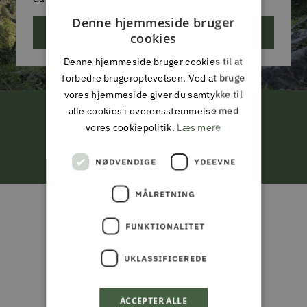
Denne hjemmeside bruger
ABONNER
cookies
Denne hjemmeside bruger cookies til at
forbedre brugeroplevelsen. Ved at bruge
vores hjemmeside giver du samtykke til
alle cookies i overensstemmelse med
FRI LEVERING
vores cookiepolitik.
Læs mere
ved køb for 799,-*
NØDVENDIGE
YDEEVNE
Gå
Gå
Gå
Gå
MÅLRETNING
til
til
til
til
ALMAS PARK & FRITID
slide
slide
slide
slide
FUNKTIONALITET
ALT I JAGT & OUTDOOR,
1
2
3
4
FISKERI, HAVE & PARK
UKLASSIFICEREDE
Din partner i naturen, haven og
ACCEPTER ALLE