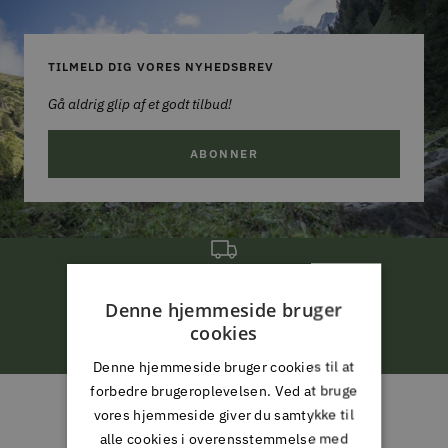
TILMELD DIG VORES NYHEDSBREV
Gå aldrig glip af et godt tilbud!
ABONNER
FRI LEVERING
Denne hjemmeside bruger
ved køb for 799,-*
cookies
Denne hjemmeside bruger cookies til at
Gå
Gå
Gå
Gå
forbedre brugeroplevelsen. Ved at bruge
til
til
til
til
vores hjemmeside giver du samtykke til
ALMAS PARK & FRITID
slide
slide
slide
slide
alle cookies i overensstemmelse med