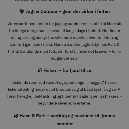
🦌 Jagt & Outdoor – gear der virker i felten
Vores sortiment inden for jagt og outdoor er skabt til at klare alt
fra tidlige morgener i skoven til lange dage i fjeldet. Her finder
du tøj, sko og udstyr fra velkendte mærker, hvor funktion og
komfort går hånd i hånd. Når du handler jagtudstyr hos Park &
Fritid, handler du med folk, der forstår, hvad det kræver – for vi
bruger det selv.
🎣 Fiskeri – fra fjord til sø
Elsker du roen ved vandet og spændingen i hugget? I vores
fiskeriafdeling finder du et bredt udvalg til både kyst, å og sø. Vi
fører fiskegrej, beklædning og tilbehør til alle typer lystfiskere –
begyndere såvel som erfarne.
🌿 Have & Park – værktøj og maskiner til grønne
hænder