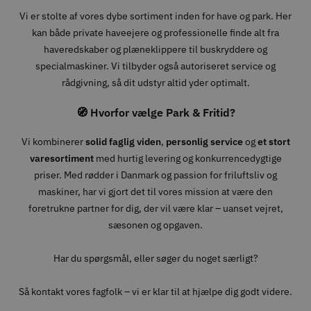
Vi er stolte af vores dybe sortiment inden for have og park. Her
kan både private haveejere og professionelle finde alt fra
haveredskaber og plæneklippere til buskryddere og
specialmaskiner. Vi tilbyder også autoriseret service og
rådgivning, så dit udstyr altid yder optimalt.
🧭 Hvorfor vælge Park & Fritid?
Vi kombinerer
solid faglig viden
,
personlig service
og
et stort
varesortiment
med hurtig levering og konkurrencedygtige
priser. Med rødder i Danmark og passion for friluftsliv og
maskiner, har vi gjort det til vores mission at være den
foretrukne partner for dig, der vil være klar – uanset vejret,
sæsonen og opgaven.
Har du spørgsmål, eller søger du noget særligt?
Så kontakt vores fagfolk – vi er klar til at hjælpe dig godt videre.