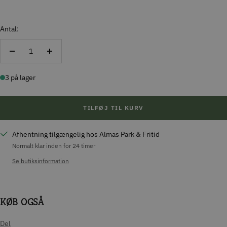
Antal:
Reducer
Forøg
antal
antal
3 på lager
TILFØJ TIL KURV
Afhentning tilgængelig hos Almas Park & Fritid
Normalt klar inden for 24 timer
Se butiksinformation
KØB OGSÅ
Del