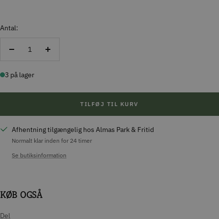
Antal:
Reducer
Forøg
antal
antal
3 på lager
TILFØJ TIL KURV
Afhentning tilgængelig hos Almas Park & Fritid
Normalt klar inden for 24 timer
Se butiksinformation
KØB OGSÅ
Del