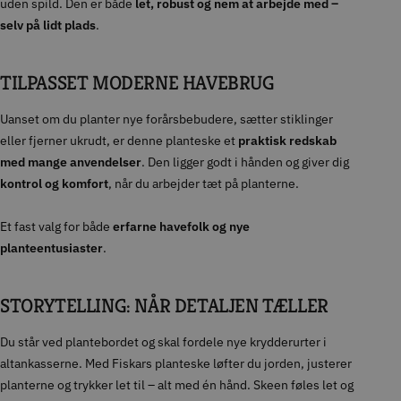
uden spild. Den er både
let, robust og nem at arbejde med –
selv på lidt plads
.
TILPASSET MODERNE HAVEBRUG
Uanset om du planter nye forårsbebudere, sætter stiklinger
eller fjerner ukrudt, er denne planteske et
praktisk redskab
med mange anvendelser
. Den ligger godt i hånden og giver dig
kontrol og komfort
, når du arbejder tæt på planterne.
Et fast valg for både
erfarne havefolk og nye
planteentusiaster
.
STORYTELLING: NÅR DETALJEN TÆLLER
Du står ved plantebordet og skal fordele nye krydderurter i
altankasserne. Med Fiskars planteske løfter du jorden, justerer
planterne og trykker let til – alt med én hånd. Skeen føles let og