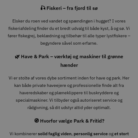
🎣 Fiskeri – fra fjord til sø
Elsker du roen ved vandet og spændingen i hugget? I vores
fiskeriafdeling finder du et bredt udvalg til både kyst, å og sø. Vi
fører fiskegrej, beklædning og tilbehør til alle typer lystfiskere –
begyndere såvel som erfarne.
🌿 Have & Park – værktøj og maskiner til grønne
hænder
Vi er stolte af vores dybe sortiment inden for have og park. Her
kan både private haveejere og professionelle finde alt fra
haveredskaber og plæneklippere til buskryddere og
specialmaskiner. Vi tilbyder også autoriseret service og
rådgivning, så dit udstyr altid yder optimalt.
🧭 Hvorfor vælge Park & Fritid?
Vi kombinerer
solid faglig viden
,
personlig service
og
et stort