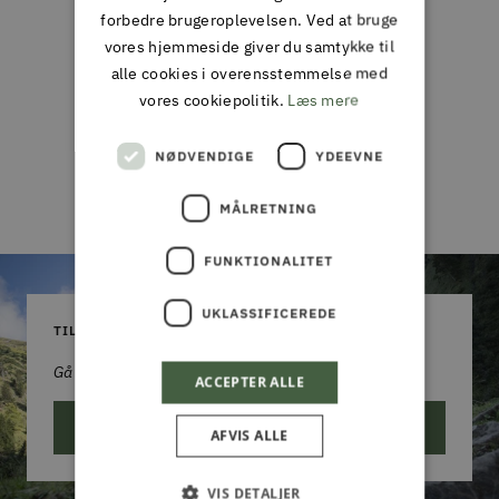
forbedre brugeroplevelsen. Ved at bruge
Kundeanmeldelser
vores hjemmeside giver du samtykke til
alle cookies i overensstemmelse med
vores cookiepolitik.
Læs mere
Vær den første til at skrive en anmeldelse
NØDVENDIGE
YDEEVNE
Skriv en
anmeldelse
MÅLRETNING
FUNKTIONALITET
UKLASSIFICEREDE
TILMELD DIG VORES NYHEDSBREV
Gå aldrig glip af et godt tilbud!
ACCEPTER ALLE
ABONNER
AFVIS ALLE
VIS DETALJER