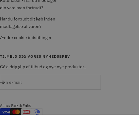
Returlabel - Har du modtaget
din vare men fortrudt?
Har du fortrudt dit køb inden
modtagelse af varen?
Ændre cookie indstillinger
TILMELD DIG VORES NYHEDSBREV
Gå aldrig glip af tilbud og nye nye produkter..
Din e-mail
Almas Park & Fritid