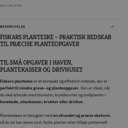
SKU:
LB137651
BESKRIVELSE
FISKARS PLANTESKE – PRAKTISK REDSKAB
TIL PRÆCISE PLANTEOPGAVER
TIL SMÅ OPGAVER I HAVEN,
PLANTEKASSER OG DRIVHUSET
Fiskars planteske
er et kompakt og effektivt redskab, der er
perfekt til mindre grave- og planteopgaver
. Den er ideel, når
du skal arbejde med blomster, krydderurter og småplanter i
havebede, altankasser, krukker eller drivhus
.
Planteskeen er designet med
en afrundet og præcis skeform
,
så du let kan løsne jord, flytte planter eller tilføje pottemuld