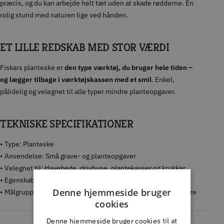
præcis, og du kan arbejde helt tæt uden at skade rødderne. En
rolig stund med naturen lige ved hånden.
ET LILLE REDSKAB MED STOR VÆRDI
Fiskars planteske er
den type værktøj, du bruger hele tiden –
og lægger tilbage i værktøjskassen med et smil
. Enkel,
pålidelig og velegnet til alle typer mindre planteopgaver.
TEKNISKE SPECIFIKATIONER
• Type: Planteske
• Anvendelse: Små grave- og planteopgaver
• Velegnet til: Havebede, drivhuse, plantekasser og krukker
• Egenskaber: Let, robust, præcis skeform
Denne hjemmeside bruger
• Målgruppe: Hjemmegartnere, drivhusbrugere, altanhaveejere
cookies
Denne hjemmeside bruger cookies til at