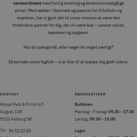
varesortiment
med hurtig levering og konkurrencedygtige
priser. Med rødder i Danmark og passion for friluftsliv og
maskiner, har vi gjort det til vores mission at være den
foretrukne partner for dig, der vil være klar – uanset vejret,
sæsonen og opgaven.
Har du spørgsmål, eller søger du noget særligt?
Så kontakt vores fagfolk – vi er klar til at hjælpe dig godt videre.
KONTAKT
ÅBNINGSTIDER
Almas Park & Fritid A/S
Butikken
Gugvej 138
Mandag - Fredag:
09.30 - 17.00
9210 Aalborg SØ
Lørdag:
09.30 - 13.00
Tlf.:
96 52 03 00
Lager