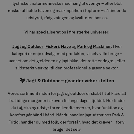
lystfisker, naturmenneske med hang til eventyr – eller blot
ønsker at holde haven og maskinparken i topform – så finder du
udstyret, rådgivningen og kvaliteten hos os.
Vi har specialiseret os i fire stærke universer:
Jagt og Outdoor
,
Fiskeri
,
Have
og
Park og Maskiner
. Hver
kategori er nøje udvalgt med produkter, vi selv ville bruge –
uanset om det gælder en ny jagtjakke, det rette endegrej, eller
slidstærkt værktøj til den professionelle grønne sektor.
🦌 Jagt & Outdoor – gear der virker i felten
Vores sortiment inden for jagt og outdoor er skabt til at klare alt
fra tidlige morgener i skoven til lange dage i fjeldet. Her finder
du tøj, sko og udstyr fra velkendte mærker, hvor funktion og
komfort går hånd i hånd. Når du handler jagtudstyr hos Park &
Fritid, handler du med folk, der forstår, hvad det kræver – for vi
bruger det selv.