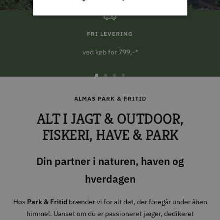
FRI LEVERING
ved køb for 799,-*
Gå
Gå
Gå
Gå
til
til
til
til
ALMAS PARK & FRITID
slide
slide
slide
slide
ALT I JAGT & OUTDOOR,
1
2
3
4
FISKERI, HAVE & PARK
Din partner i naturen, haven og
hverdagen
Hos
Park & Fritid
brænder vi for alt det, der foregår under åben
himmel. Uanset om du er passioneret jæger, dedikeret