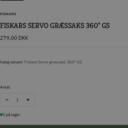
FISKARS
FISKARS SERVO GRÆSSAKS 360° GS
Tilbudspris
279,00 DKK
Vælg variant
Fiskars Servo græssaks 360° GS
Antal:
Reducer
Forøg
antal
antal
1 på lager