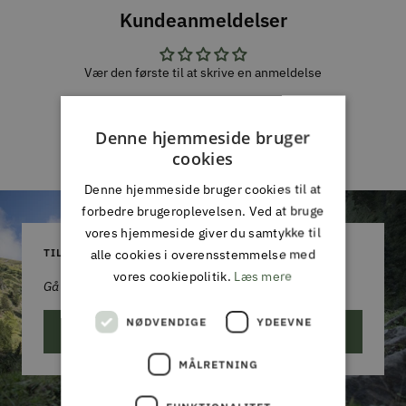
Kundeanmeldelser
Vær den første til at skrive en anmeldelse
Skriv en
Denne hjemmeside bruger
anmeldelse
cookies
Denne hjemmeside bruger cookies til at
forbedre brugeroplevelsen. Ved at bruge
vores hjemmeside giver du samtykke til
TILMELD DIG VORES NYHEDSBREV
alle cookies i overensstemmelse med
vores cookiepolitik.
Læs mere
Gå aldrig glip af et godt tilbud!
NØDVENDIGE
YDEEVNE
ABONNER
MÅLRETNING