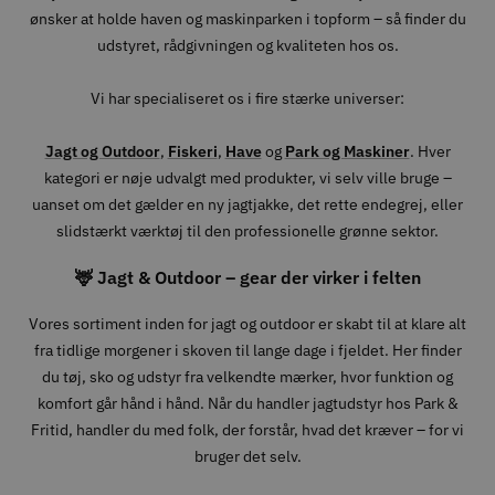
ønsker at holde haven og maskinparken i topform – så finder du
udstyret, rådgivningen og kvaliteten hos os.
Vi har specialiseret os i fire stærke universer:
Jagt og Outdoor
,
Fiskeri
,
Have
og
Park og Maskiner
. Hver
kategori er nøje udvalgt med produkter, vi selv ville bruge –
uanset om det gælder en ny jagtjakke, det rette endegrej, eller
slidstærkt værktøj til den professionelle grønne sektor.
🦌 Jagt & Outdoor – gear der virker i felten
Vores sortiment inden for jagt og outdoor er skabt til at klare alt
fra tidlige morgener i skoven til lange dage i fjeldet. Her finder
du tøj, sko og udstyr fra velkendte mærker, hvor funktion og
komfort går hånd i hånd. Når du handler jagtudstyr hos Park &
Fritid, handler du med folk, der forstår, hvad det kræver – for vi
bruger det selv.