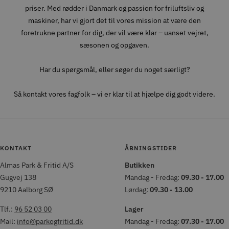
priser. Med rødder i Danmark og passion for friluftsliv og
maskiner, har vi gjort det til vores mission at være den
foretrukne partner for dig, der vil være klar – uanset vejret,
sæsonen og opgaven.
Har du spørgsmål, eller søger du noget særligt?
Så kontakt vores fagfolk – vi er klar til at hjælpe dig godt videre.
KONTAKT
ÅBNINGSTIDER
Almas Park & Fritid A/S
Butikken
Gugvej 138
Mandag - Fredag:
09.30 - 17.00
9210 Aalborg SØ
Lørdag:
09.30 - 13.00
Tlf.:
96 52 03 00
Lager
Mail:
info@parkogfritid.dk
Mandag - Fredag:
07.30 - 17.00