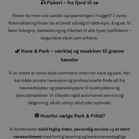
🎣 Fiskeri – fra fjord til sø
Elsker du roen ved vandet og spændingen i hugget? I vores
fiskeriafdeling finder du et bredt udvalg til både kyst, å og sø. Vi
fører fiskegrej, beklædning og tilbehør til alle typer lystfiskere –
begyndere såvel som erfarne.
🌿 Have & Park – værktøj og maskiner til grønne
hænder
Vi er stolte af vores dybe sortiment inden for have og park. Her
kan både private haveejere og professionelle finde alt fra
haveredskaber og plæneklippere til buskryddere og
specialmaskiner. Vi tilbyder også autoriseret service og
rådgivning, så dit udstyr altid yder optimalt.
🧭 Hvorfor vælge Park & Fritid?
Vi kombinerer
solid faglig viden
,
personlig service
og
et stort
varesortiment
med hurtig levering og konkurrencedygtige