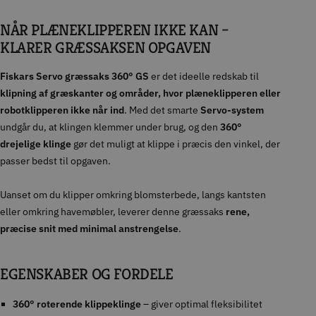
NÅR PLÆNEKLIPPEREN IKKE KAN –
KLARER GRÆSSAKSEN OPGAVEN
Fiskars Servo græssaks 360° GS
er det ideelle redskab til
klipning af græskanter og områder, hvor plæneklipperen eller
robotklipperen ikke når ind
. Med det smarte
Servo-system
undgår du, at klingen klemmer under brug, og den
360°
drejelige klinge
gør det muligt at klippe i præcis den vinkel, der
passer bedst til opgaven.
Uanset om du klipper omkring blomsterbede, langs kantsten
eller omkring havemøbler, leverer denne græssaks
rene,
præcise snit med minimal anstrengelse
.
EGENSKABER OG FORDELE
360° roterende klippeklinge
– giver optimal fleksibilitet