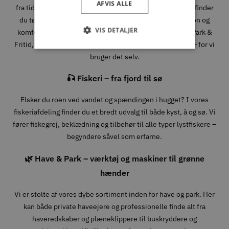
AFVIS ALLE
fra tidlige morgener i skoven til lange dage i fjeldet. Her finder
du tøj, sko og udstyr fra velkendte mærker, hvor funktion og
VIS DETALJER
komfort går hånd i hånd. Når du handler jagtudstyr hos Park &
Fritid, handler du med folk, der forstår, hvad det kræver – for vi
bruger det selv.
🎣 Fiskeri – fra fjord til sø
Elsker du roen ved vandet og spændingen i hugget? I vores
fiskeriafdeling finder du et bredt udvalg til både kyst, å og sø. Vi
fører fiskegrej, beklædning og tilbehør til alle typer lystfiskere –
begyndere såvel som erfarne.
🌿 Have & Park – værktøj og maskiner til grønne
hænder
Vi er stolte af vores dybe sortiment inden for have og park. Her
kan både private haveejere og professionelle finde alt fra
haveredskaber og plæneklippere til buskryddere og