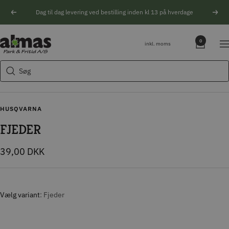
Spring
Dag til dag levering ved bestilling inden kl 13 på hverdage
Forrige
Næs
til
indhold
Søgeforslag
Almas
0
inkl. moms
Na
Park
Husqvarna motorsav
&
Søg
Kikkert
Fritid
Blink
Natoptik
HUSQVARNA
FJEDER
Tilbudspris
39,00 DKK
Vælg variant
Fjeder