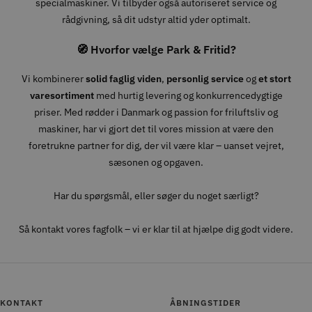
specialmaskiner. Vi tilbyder også autoriseret service og
rådgivning, så dit udstyr altid yder optimalt.
🧭 Hvorfor vælge Park & Fritid?
Vi kombinerer
solid faglig viden
,
personlig service
og
et stort
varesortiment
med hurtig levering og konkurrencedygtige
priser. Med rødder i Danmark og passion for friluftsliv og
maskiner, har vi gjort det til vores mission at være den
foretrukne partner for dig, der vil være klar – uanset vejret,
sæsonen og opgaven.
Har du spørgsmål, eller søger du noget særligt?
Så kontakt vores fagfolk – vi er klar til at hjælpe dig godt videre.
KONTAKT
ÅBNINGSTIDER