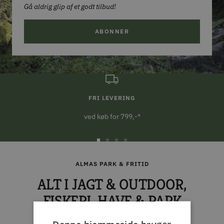
Gå aldrig glip af et godt tilbud!
ABONNER
FRI LEVERING
ved køb for 799,-*
Gå
Gå
Gå
Gå
til
til
til
til
ALMAS PARK & FRITID
slide
slide
slide
slide
ALT I JAGT & OUTDOOR,
1
2
3
4
FISKERI, HAVE & PARK