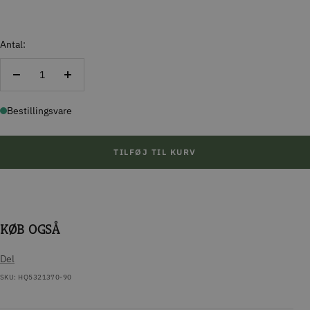
Antal:
Reducer
Forøg
antal
antal
Bestillingsvare
TILFØJ TIL KURV
KØB OGSÅ
Del
SKU:
HQ5321370-90