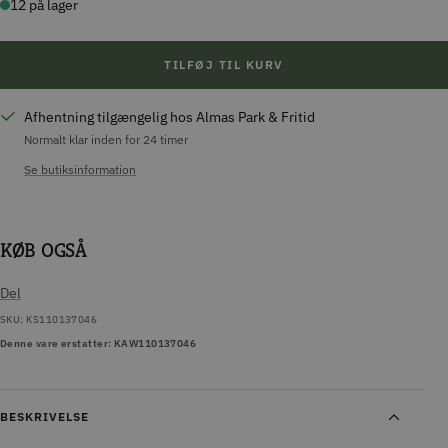
12 på lager
TILFØJ TIL KURV
Afhentning tilgængelig hos Almas Park & Fritid
Normalt klar inden for 24 timer
Se butiksinformation
KØB OGSÅ
Del
SKU:
KS110137046
Denne vare erstatter: KAW110137046
BESKRIVELSE