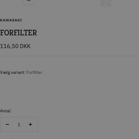
Zoom
KAWASAKI
FORFILTER
Tilbudspris
116,50 DKK
Vælg variant
Forfilter
Antal:
Reducer
Forøg
antal
antal