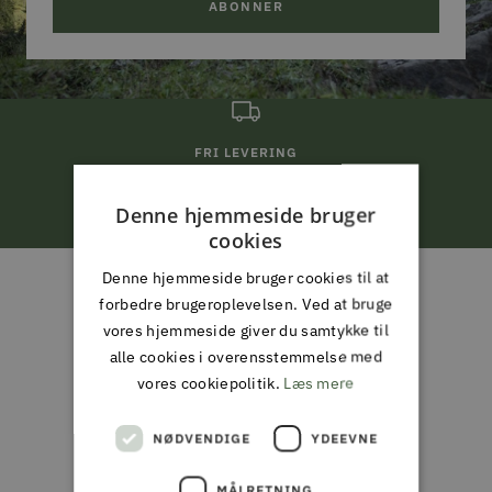
ABONNER
FRI LEVERING
ved køb for 799,-*
Denne hjemmeside bruger
cookies
Gå
Gå
Gå
Gå
Denne hjemmeside bruger cookies til at
til
til
til
til
ALMAS PARK & FRITID
forbedre brugeroplevelsen. Ved at bruge
slide
slide
slide
slide
vores hjemmeside giver du samtykke til
ALT I JAGT & OUTDOOR,
1
2
3
4
alle cookies i overensstemmelse med
FISKERI, HAVE & PARK
vores cookiepolitik.
Læs mere
Din partner i naturen, haven og
NØDVENDIGE
YDEEVNE
hverdagen
MÅLRETNING