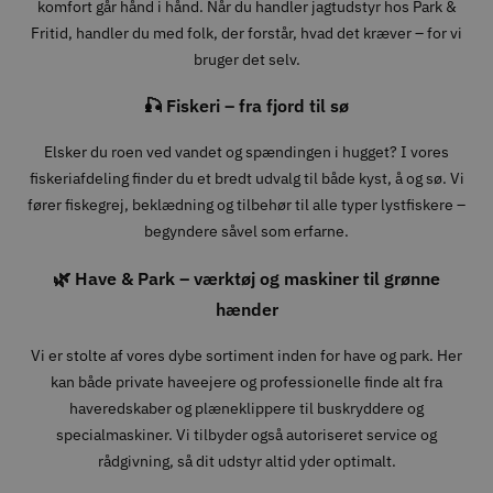
komfort går hånd i hånd. Når du handler jagtudstyr hos Park &
Fritid, handler du med folk, der forstår, hvad det kræver – for vi
bruger det selv.
🎣 Fiskeri – fra fjord til sø
Elsker du roen ved vandet og spændingen i hugget? I vores
fiskeriafdeling finder du et bredt udvalg til både kyst, å og sø. Vi
fører fiskegrej, beklædning og tilbehør til alle typer lystfiskere –
begyndere såvel som erfarne.
🌿 Have & Park – værktøj og maskiner til grønne
hænder
Vi er stolte af vores dybe sortiment inden for have og park. Her
kan både private haveejere og professionelle finde alt fra
haveredskaber og plæneklippere til buskryddere og
specialmaskiner. Vi tilbyder også autoriseret service og
rådgivning, så dit udstyr altid yder optimalt.