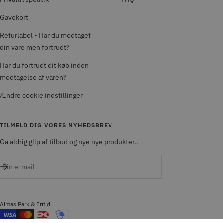
Gavekort
Returlabel - Har du modtaget
din vare men fortrudt?
Har du fortrudt dit køb inden
modtagelse af varen?
Ændre cookie indstillinger
TILMELD DIG VORES NYHEDSBREV
Gå aldrig glip af tilbud og nye nye produkter..
Din e-mail
Almas Park & Fritid