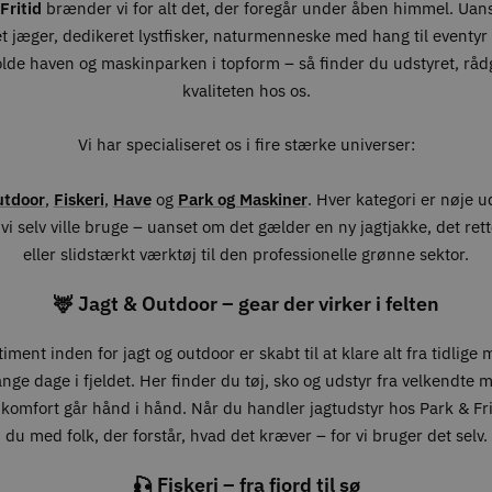
Fritid
brænder vi for alt det, der foregår under åben himmel. Uan
t jæger, dedikeret lystfisker, naturmenneske med hang til eventyr –
olde haven og maskinparken i topform – så finder du udstyret, råd
kvaliteten hos os.
Vi har specialiseret os i fire stærke universer:
utdoor
,
Fiskeri
,
Have
og
Park og Maskiner
. Hver kategori er nøje 
vi selv ville bruge – uanset om det gælder en ny jagtjakke, det ret
eller slidstærkt værktøj til den professionelle grønne sektor.
🦌 Jagt & Outdoor – gear der virker i felten
iment inden for jagt og outdoor er skabt til at klare alt fra tidlige
lange dage i fjeldet. Her finder du tøj, sko og udstyr fra velkendte 
 komfort går hånd i hånd. Når du handler jagtudstyr hos Park & Fri
du med folk, der forstår, hvad det kræver – for vi bruger det selv.
🎣 Fiskeri – fra fjord til sø