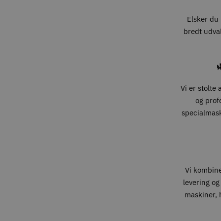
Elsker du 
bredt udval

Vi er stolte
og prof
specialmaski
Vi kombin
levering og
maskiner, h