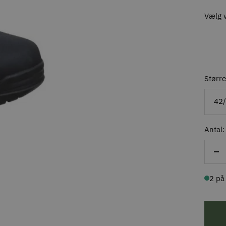
Vælg v
Større
42
Antal:
Re
ant
2 på