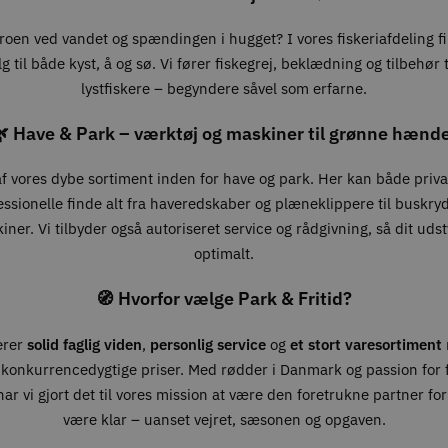
roen ved vandet og spændingen i hugget? I vores fiskeriafdeling f
g til både kyst, å og sø. Vi fører fiskegrej, beklædning og tilbehør ti
lystfiskere – begyndere såvel som erfarne.
 Have & Park – værktøj og maskiner til grønne hænd
 af vores dybe sortiment inden for have og park. Her kan både priv
essionelle finde alt fra haveredskaber og plæneklippere til buskry
ner. Vi tilbyder også autoriseret service og rådgivning, så dit udst
optimalt.
🧭 Hvorfor vælge Park & Fritid?
erer
solid faglig viden
,
personlig service
og
et stort varesortiment
 konkurrencedygtige priser. Med rødder i Danmark og passion for fr
ar vi gjort det til vores mission at være den foretrukne partner for 
være klar – uanset vejret, sæsonen og opgaven.