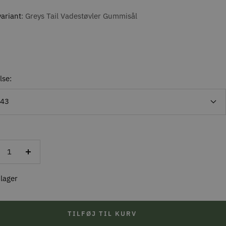
ariant
Greys Tail Vadestøvler Gummisål
lse:
/43
ducer
Forøg
al
antal
 lager
TILFØJ TIL KURV