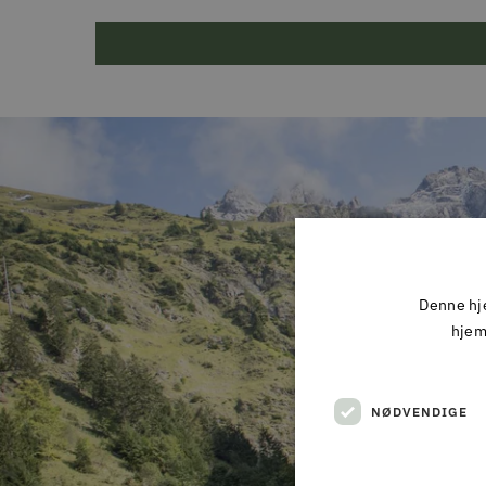
Denne hje
hjem
NØDVENDIGE