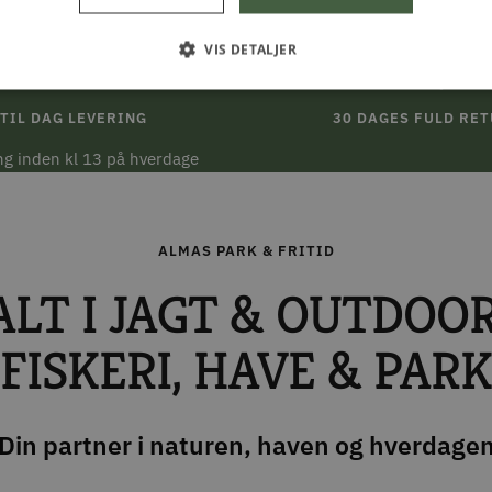
VIS DETALJER
TIL DAG LEVERING
30 DAGES FULD RE
ing inden kl 13 på hverdage
ALMAS PARK & FRITID
ALT I JAGT & OUTDOOR
FISKERI, HAVE & PARK
Din partner i naturen, haven og hverdage