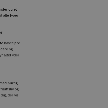
inder du et
l alle typer
er
ate haveejere
ddere og
yr altid yder
med hurtig
iluftsliv og
dig, der vil