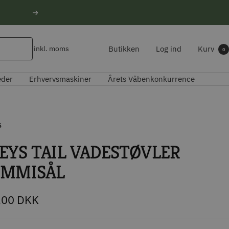
Næste
Butikken
Log ind
Kurv
inkl. moms
0
eder
Erhvervsmaskiner
Årets Våbenkonkurrence
S
EYS TAIL VADESTØVLER
MMISÅL
udspris
,00 DKK