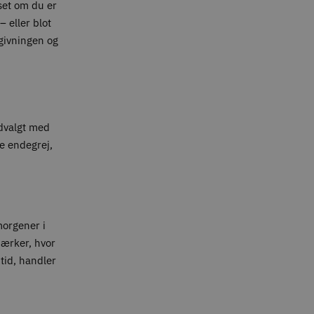
set om du er
 eller blot
givningen og
udvalgt med
te endegrej,
 morgener i
mærker, hvor
tid, handler