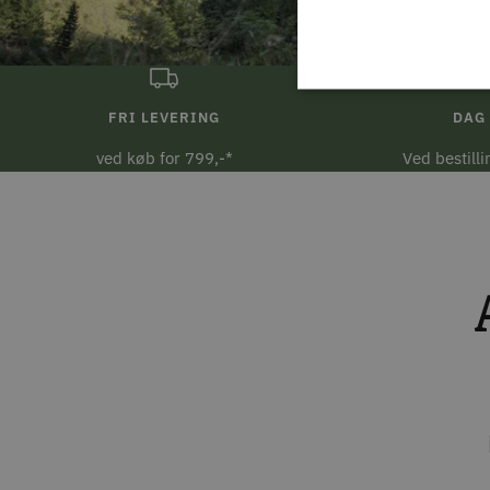
FRI LEVERING
DAG 
ved køb for 799,-*
Ved bestill