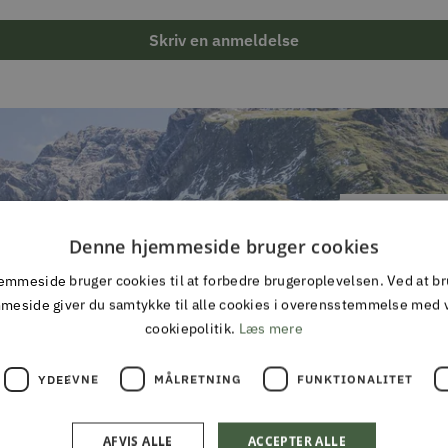
Skriv en anmeldelse
Denne hjemmeside bruger cookies
TILMEL
mmeside bruger cookies til at forbedre brugeroplevelsen. Ved at b
Gå aldrig
meside giver du samtykke til alle cookies i overensstemmelse med 
cookiepolitik.
Læs mere
YDEEVNE
MÅLRETNING
FUNKTIONALITET
AFVIS ALLE
ACCEPTER ALLE