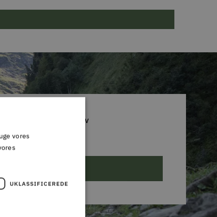
D DIG VORES NYHEDSBREV
ruge vores
 glip af et godt tilbud!
vores
ABONNER
UKLASSIFICEREDE