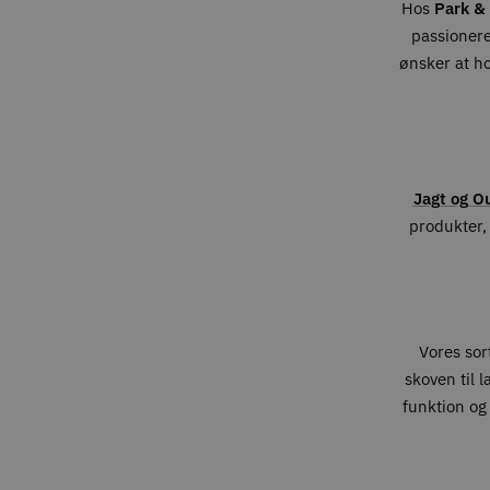
Hos
Park & 
passionere
ønsker at h
Jagt og O
produkter, 
Vores sort
skoven til 
funktion og