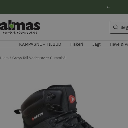
Spring
Forrige
til
indhold
Søgeforslag
Almas
Søg
Park
Husqvarna motorsav
&
Kikkert
KAMPAGNE - TILBUD
Fiskeri
Jagt
Have & P
Fritid
Blink
Natoptik
Hjem
Greys Tail Vadestøvler Gummisål