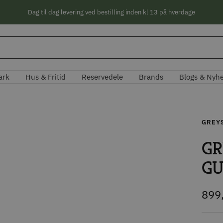
Dag til dag levering ved bestilling inden kl 13 på hverdage
ark
Hus & Fritid
Reservedele
Brands
Blogs & Nyh
GREY
GR
GU
Tilb
899