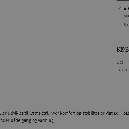
Af
Nor
Se 
KØB
Del
SKU:
O
er udviklet til lystfiskeri, hvor komfort og stabilitet er vigtige –
e under både gang og vadning.