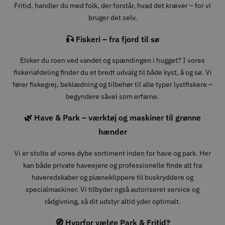
Fritid, handler du med folk, der forstår, hvad det kræver – for vi
bruger det selv.
🎣 Fiskeri – fra fjord til sø
Elsker du roen ved vandet og spændingen i hugget? I vores
fiskeriafdeling finder du et bredt udvalg til både kyst, å og sø. Vi
fører fiskegrej, beklædning og tilbehør til alle typer lystfiskere –
begyndere såvel som erfarne.
🌿 Have & Park – værktøj og maskiner til grønne
hænder
Vi er stolte af vores dybe sortiment inden for have og park. Her
kan både private haveejere og professionelle finde alt fra
haveredskaber og plæneklippere til buskryddere og
specialmaskiner. Vi tilbyder også autoriseret service og
rådgivning, så dit udstyr altid yder optimalt.
🧭 Hvorfor vælge Park & Fritid?