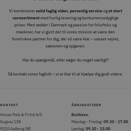
Vi kombinerer
solid faglig viden
,
personlig service
og
et stort
varesortiment
med hurtig levering og konkurrencedygtige
priser. Med rødder i Danmark og passion for friluftsliv og
maskiner, har vi gjort det til vores mission at være den
foretrukne partner for dig, der vil være klar – uanset vejret,
sæsonen og opgaven.
Har du spørgsmål, eller søger du noget særligt?
Så kontakt vores fagfolk – vi er klar til at hjælpe dig godt videre.
KONTAKT
ÅBNINGSTIDER
Almas Park & Fritid A/S
Butikken
Gugvej 138
Mandag - Fredag:
09.30 - 17.00
9210 Aalborg SØ
Lørdag:
09.30 - 13.00