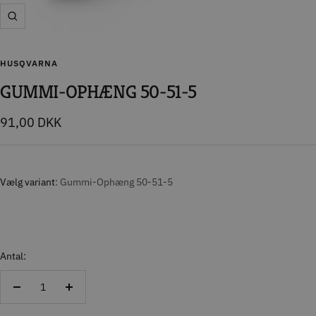
Zoom
HUSQVARNA
GUMMI-OPHÆNG 50-51-5
Tilbudspris
91,00 DKK
Vælg variant
Gummi-Ophæng 50-51-5
Antal:
Reducer
Forøg
antal
antal