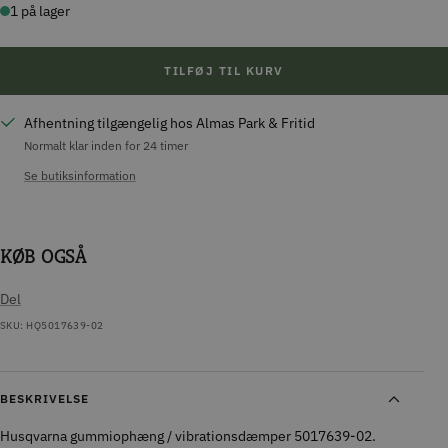
1 på lager
TILFØJ TIL KURV
Afhentning tilgængelig hos Almas Park & Fritid
Normalt klar inden for 24 timer
Se butiksinformation
KØB OGSÅ
Del
SKU:
HQ5017639-02
BESKRIVELSE
Husqvarna gummiophæng / vibrationsdæmper 5017639-02.