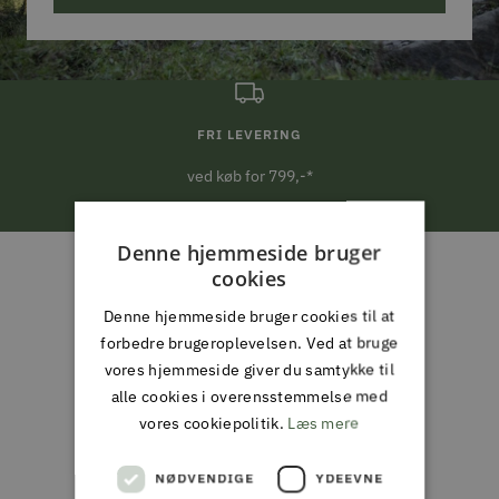
FRI LEVERING
ved køb for 799,-*
Gå
Gå
Gå
Gå
Denne hjemmeside bruger
til
til
til
til
cookies
ALMAS PARK & FRITID
slide
slide
slide
slide
Denne hjemmeside bruger cookies til at
ALT I JAGT & OUTDOOR,
1
2
3
4
forbedre brugeroplevelsen. Ved at bruge
FISKERI, HAVE & PARK
vores hjemmeside giver du samtykke til
alle cookies i overensstemmelse med
Din partner i naturen, haven og
vores cookiepolitik.
Læs mere
hverdagen
NØDVENDIGE
YDEEVNE