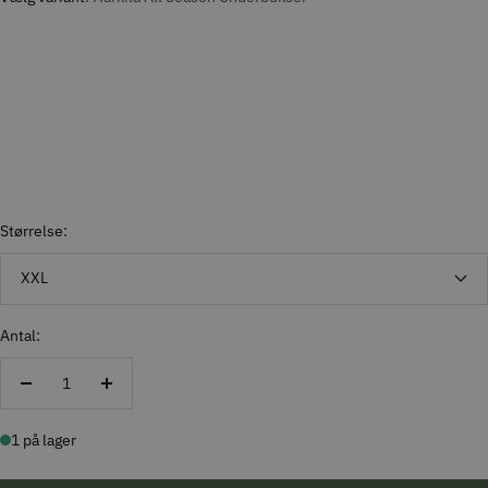
Størrelse:
XXL
Antal:
Reducer
Forøg
antal
antal
1 på lager