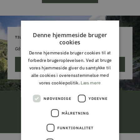
Denne hjemmeside bruger
TILMELD DIG VORES NYHEDSBREV
cookies
Gå aldrig glip af et godt tilbud!
Denne hjemmeside bruger cookies til at
forbedre brugeroplevelsen. Ved at bruge
ABONNER
vores hjemmeside giver du samtykke til
alle cookies i overensstemmelse med
vores cookiepolitik.
Læs mere
NØDVENDIGE
YDEEVNE
FRI LEVERING
MÅLRETNING
ved køb for 799,-*
FUNKTIONALITET
Gå
Gå
Gå
Gå