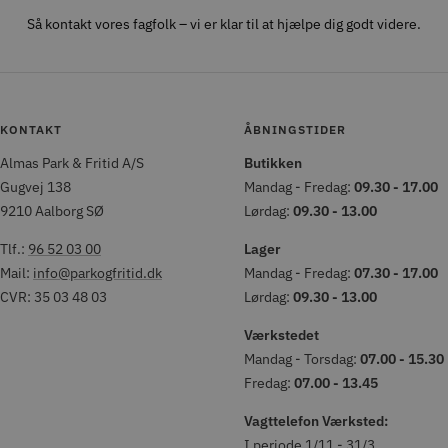
Så kontakt vores fagfolk – vi er klar til at hjælpe dig godt videre.
KONTAKT
ÅBNINGSTIDER
Almas Park & Fritid A/S
Butikken
Gugvej 138
Mandag - Fredag:
09.30 - 17.00
9210 Aalborg SØ
Lørdag:
09.30 - 13.00
Tlf.:
96 52 03 00
Lager
Mail:
info@parkogfritid.dk
Mandag - Fredag:
07.30 - 17.00
CVR: 35 03 48 03
Lørdag:
09.30 - 13.00
Værkstedet
Mandag - Torsdag:
07.00 - 15.30
Fredag:
07.00 - 13.45
Vagttelefon Værksted:
I periode 1/11 - 31/3