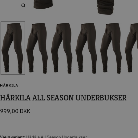
Zoom
HÄRKILA
HÄRKILA ALL SEASON UNDERBUKSER
Tilbudspris
999,00 DKK
Vælg variant
Härkila All Season Underbukser