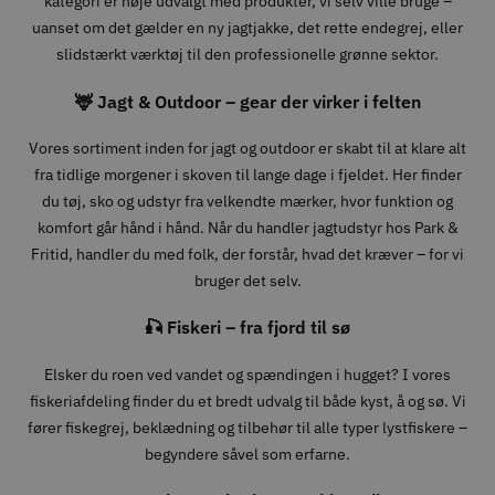
kategori er nøje udvalgt med produkter, vi selv ville bruge –
uanset om det gælder en ny jagtjakke, det rette endegrej, eller
slidstærkt værktøj til den professionelle grønne sektor.
🦌 Jagt & Outdoor – gear der virker i felten
Vores sortiment inden for jagt og outdoor er skabt til at klare alt
fra tidlige morgener i skoven til lange dage i fjeldet. Her finder
du tøj, sko og udstyr fra velkendte mærker, hvor funktion og
komfort går hånd i hånd. Når du handler jagtudstyr hos Park &
Fritid, handler du med folk, der forstår, hvad det kræver – for vi
bruger det selv.
🎣 Fiskeri – fra fjord til sø
Elsker du roen ved vandet og spændingen i hugget? I vores
fiskeriafdeling finder du et bredt udvalg til både kyst, å og sø. Vi
fører fiskegrej, beklædning og tilbehør til alle typer lystfiskere –
begyndere såvel som erfarne.