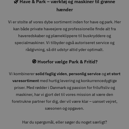
🌿 Have & Park – værktøj og maskiner til grønne
hænder
Vi er stolte af vores dybe sortiment inden for have og park. Her
kan både private haveejere og professionelle finde alt fra
haveredskaber og plæneklippere til buskryddere og
specialmaskiner. Vi tilbyder også autoriseret service og
rådgivning, så dit udstyr altid yder optimalt.
🧭 Hvorfor vælge Park & Fritid?
Vi kombinerer
solid faglig viden
,
personlig service
og
et stort
varesortiment
med hurtig levering og konkurrencedygtige
priser. Med rødder i Danmark og passion for friluftsliv og
maskiner, har vi gjort det til vores mission at være den
foretrukne partner for dig, der vil være klar – uanset vejret,
sæsonen og opgaven.
Har du spørgsmål, eller søger du noget særligt?