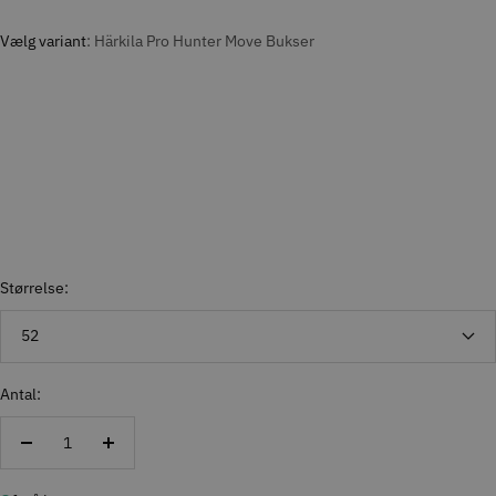
Vælg variant
Härkila Pro Hunter Move Bukser
Størrelse:
52
Antal:
Reducer
Forøg
antal
antal