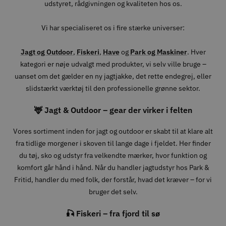
udstyret, rådgivningen og kvaliteten hos os.
Vi har specialiseret os i fire stærke universer:
Jagt og Outdoor
,
Fiskeri
,
Have
og
Park og Maskiner
. Hver
kategori er nøje udvalgt med produkter, vi selv ville bruge –
uanset om det gælder en ny jagtjakke, det rette endegrej, eller
slidstærkt værktøj til den professionelle grønne sektor.
🦌 Jagt & Outdoor – gear der virker i felten
Vores sortiment inden for jagt og outdoor er skabt til at klare alt
fra tidlige morgener i skoven til lange dage i fjeldet. Her finder
du tøj, sko og udstyr fra velkendte mærker, hvor funktion og
komfort går hånd i hånd. Når du handler jagtudstyr hos Park &
Fritid, handler du med folk, der forstår, hvad det kræver – for vi
bruger det selv.
🎣 Fiskeri – fra fjord til sø