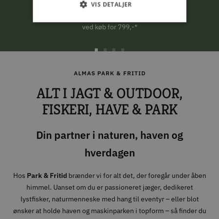
VIS DETALJER
FRI LEVERING
ved køb for 799,-*
Gå
Gå
Gå
Gå
til
til
til
til
ALMAS PARK & FRITID
slide
slide
slide
slide
ALT I JAGT & OUTDOOR,
1
2
3
4
FISKERI, HAVE & PARK
Din partner i naturen, haven og
hverdagen
Hos
Park & Fritid
brænder vi for alt det, der foregår under åben
himmel. Uanset om du er passioneret jæger, dedikeret
lystfisker, naturmenneske med hang til eventyr – eller blot
ønsker at holde haven og maskinparken i topform – så finder du