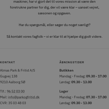
maskiner, har vi gjort det til vores mission at være den
foretrukne partner for dig, der vil være klar – uanset vejret,
sæsonen og opgaven.
Har du spørgsmål, eller søger du noget særligt?
Så kontakt vores fagfolk – vi er klar til at hjælpe dig godt videre.
KONTAKT
ÅBNINGSTIDER
Almas Park & Fritid A/S
Butikken
Gugvej 138
Mandag - Fredag:
09.30 - 17.00
9210 Aalborg SØ
Lørdag:
09.30 - 13.00
Tlf.:
96 52 03 00
Lager
Mail:
info@parkogfritid.dk
Mandag - Fredag:
07.30 - 17.00
CVR: 35 03 48 03
Lørdag:
09.30 - 13.00