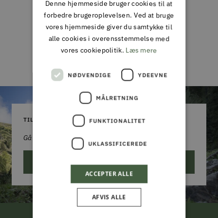
Denne hjemmeside bruger cookies til at
forbedre brugeroplevelsen. Ved at bruge
Vær den første til at skrive en anmeldelse
vores hjemmeside giver du samtykke til
alle cookies i overensstemmelse med
Skriv en
vores cookiepolitik.
Læs mere
anmeldelse
NØDVENDIGE
YDEEVNE
MÅLRETNING
TILMELD DIG VORES NYHEDSBREV
FUNKTIONALITET
Gå aldrig glip af et godt tilbud!
UKLASSIFICEREDE
ABONNER
ACCEPTER ALLE
AFVIS ALLE