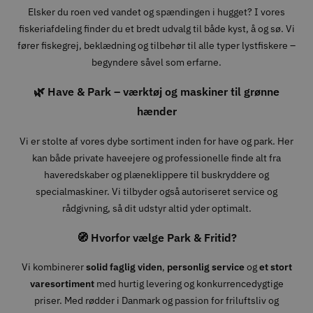
Elsker du roen ved vandet og spændingen i hugget? I vores
fiskeriafdeling finder du et bredt udvalg til både kyst, å og sø. Vi
fører fiskegrej, beklædning og tilbehør til alle typer lystfiskere –
begyndere såvel som erfarne.
🌿 Have & Park – værktøj og maskiner til grønne
hænder
Vi er stolte af vores dybe sortiment inden for have og park. Her
kan både private haveejere og professionelle finde alt fra
haveredskaber og plæneklippere til buskryddere og
specialmaskiner. Vi tilbyder også autoriseret service og
rådgivning, så dit udstyr altid yder optimalt.
🧭 Hvorfor vælge Park & Fritid?
Vi kombinerer
solid faglig viden
,
personlig service
og
et stort
varesortiment
med hurtig levering og konkurrencedygtige
priser. Med rødder i Danmark og passion for friluftsliv og