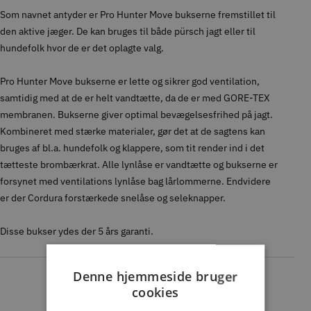
Som navnet antyder er Pro Hunter Move bukserne fremstillet til
den aktive jæger. De kan bruges til både pürsch jagt eller til
hundefolk hvor de er det oplagte valg.
Pro Hunter Move bukserne er lette og sikrer god ventilation,
samtidig med at de er helt vandtætte, da de er med GORE-TEX
membranen. Bukserne giver optimal bevægelsesfrihed på jagt.
Kombineret med stærke materialer, gør det at de sagtens kan
bruges af bl.a. hundefolk og klappere, som tit render ind i det
tætteste brombærkrat. Alle lynlåse er vandtætte og bukserne er
forsynet med ventilations lynlåse bag lårlommerne. Endvidere
er der Cordura forstærkede snelåse og seleknapper.
Disse bukser ydes der 5 års garanti.
Denne hjemmeside bruger
cookies
Kundeanmeldelser