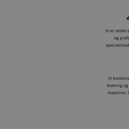

Vi er stolte
og prof
specialmaski
Vi kombin
levering og
maskiner, h