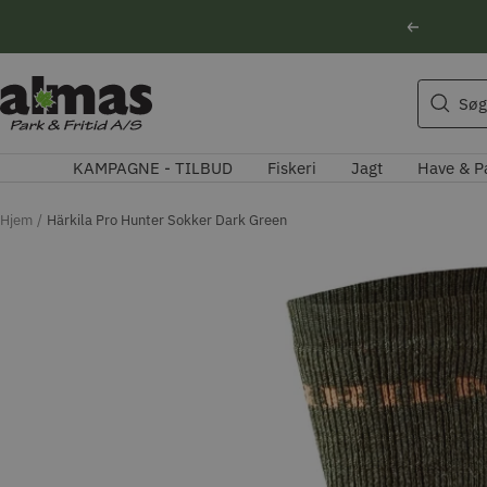
Spring
Forrige
til
indhold
Søgeforslag
Almas
Søg
Park
Husqvarna motorsav
&
Kikkert
KAMPAGNE - TILBUD
Fiskeri
Jagt
Have & P
Fritid
Blink
Natoptik
Hjem
Härkila Pro Hunter Sokker Dark Green