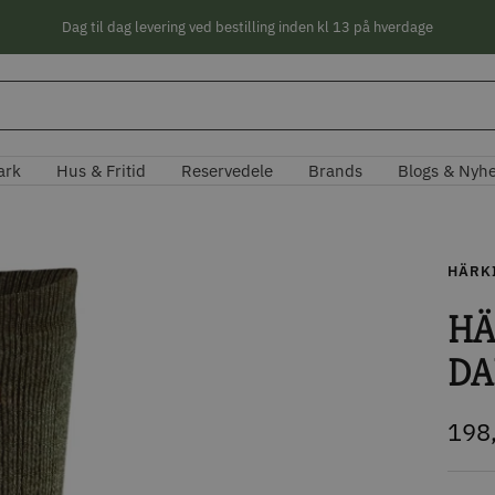
Dag til dag levering ved bestilling inden kl 13 på hverdage
ark
Hus & Fritid
Reservedele
Brands
Blogs & Nyh
HÄRK
HÄ
DA
Tilb
198