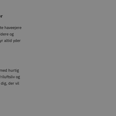
er
ate haveejere
ddere og
yr altid yder
med hurtig
iluftsliv og
dig, der vil