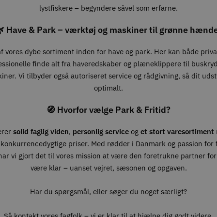
lystfiskere – begyndere såvel som erfarne.
 Have & Park – værktøj og maskiner til grønne hænd
 af vores dybe sortiment inden for have og park. Her kan både priv
essionelle finde alt fra haveredskaber og plæneklippere til buskry
ner. Vi tilbyder også autoriseret service og rådgivning, så dit udst
optimalt.
🧭 Hvorfor vælge Park & Fritid?
erer
solid faglig viden
,
personlig service
og
et stort varesortiment
 konkurrencedygtige priser. Med rødder i Danmark og passion for fr
ar vi gjort det til vores mission at være den foretrukne partner for 
være klar – uanset vejret, sæsonen og opgaven.
Har du spørgsmål, eller søger du noget særligt?
Så kontakt vores fagfolk – vi er klar til at hjælpe dig godt videre.