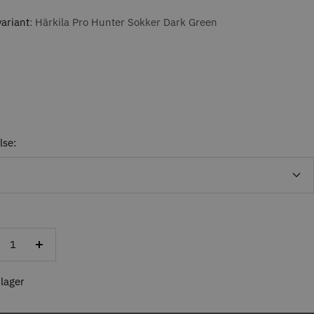
ariant
Härkila Pro Hunter Sokker Dark Green
lse:
ducer
Forøg
al
antal
 lager