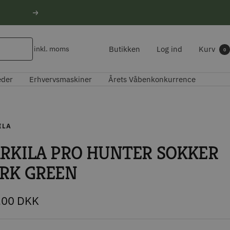
Næste
Butikken
Log ind
Kurv
inkl. moms
0
eder
Erhvervsmaskiner
Årets Våbenkonkurrence
ILA
RKILA PRO HUNTER SOKKER
RK GREEN
udspris
,00 DKK