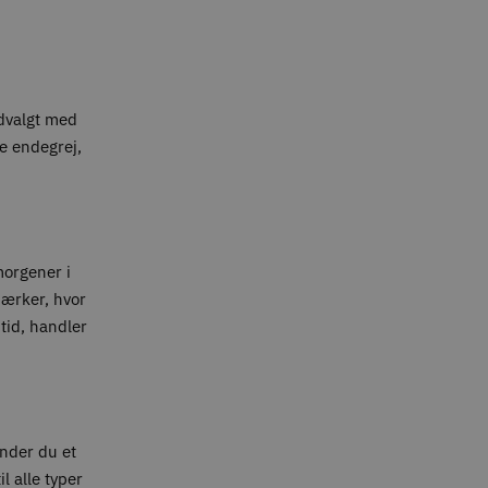
udvalgt med
te endegrej,
 morgener i
mærker, hvor
tid, handler
inder du et
l alle typer