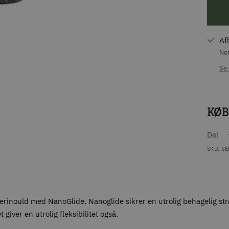
Af
Nor
Se 
KØB
Del
SKU:
SE
rinould med NanoGlide. Nanoglide sikrer en utrolig behagelig strø
giver en utrolig fleksibilitet også.