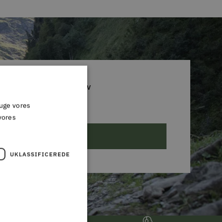
D DIG VORES NYHEDSBREV
ruge vores
 glip af et godt tilbud!
vores
ABONNER
UKLASSIFICEREDE