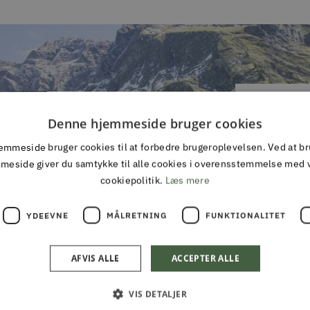
Denne hjemmeside bruger cookies
TILMEL
mmeside bruger cookies til at forbedre brugeroplevelsen. Ved at b
Gå aldrig
meside giver du samtykke til alle cookies i overensstemmelse med 
cookiepolitik.
Læs mere
YDEEVNE
MÅLRETNING
FUNKTIONALITET
AFVIS ALLE
ACCEPTER ALLE
VIS DETALJER