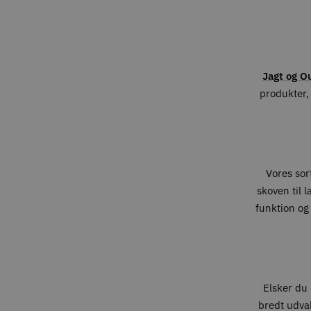
Jagt og O
produkter, 
Vores sort
skoven til 
funktion og
Elsker du 
bredt udval