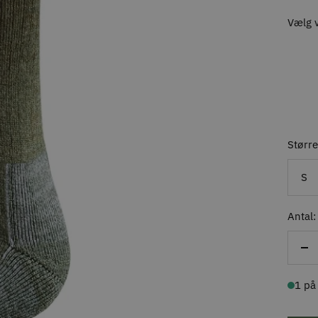
Vælg v
Større
S
Antal:
Re
ant
1 på