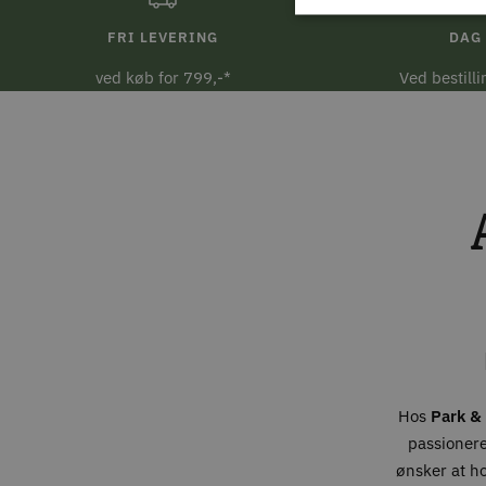
FRI LEVERING
DAG 
ved køb for 799,-*
Ved bestill
Hos
Park & 
passionere
ønsker at h