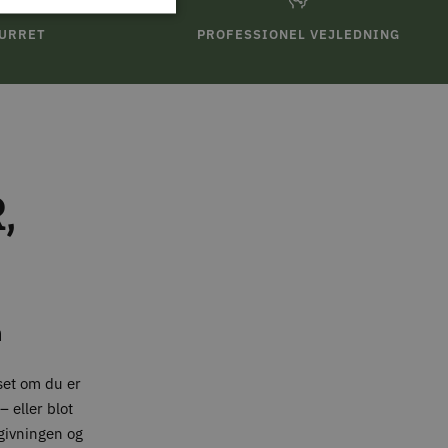
TURRET
PROFESSIONEL VEJLEDNING
,
n
set om du er
 eller blot
givningen og