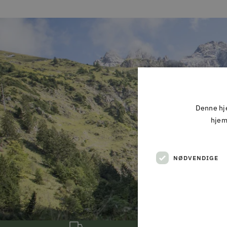
Denne hje
hjem
NØDVENDIGE