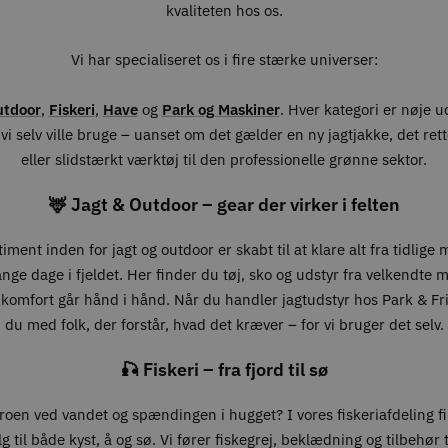
kvaliteten hos os.
Vi har specialiseret os i fire stærke universer:
utdoor
,
Fiskeri
,
Have
og
Park og Maskiner
. Hver kategori er nøje 
vi selv ville bruge – uanset om det gælder en ny jagtjakke, det ret
eller slidstærkt værktøj til den professionelle grønne sektor.
🦌 Jagt & Outdoor – gear der virker i felten
iment inden for jagt og outdoor er skabt til at klare alt fra tidlige
lange dage i fjeldet. Her finder du tøj, sko og udstyr fra velkendte 
 komfort går hånd i hånd. Når du handler jagtudstyr hos Park & Fri
du med folk, der forstår, hvad det kræver – for vi bruger det selv.
🎣 Fiskeri – fra fjord til sø
roen ved vandet og spændingen i hugget? I vores fiskeriafdeling f
g til både kyst, å og sø. Vi fører fiskegrej, beklædning og tilbehør ti