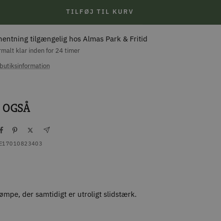
TILFØJ TIL KURV
hentning tilgængelig hos Almas Park & Fritid
malt klar inden for 24 timer
butiksinformation
 OGSÅ
E17010823403
mpe, der samtidigt er utroligt slidstærk.