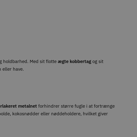
g holdbarhed. Med sit flotte
ægte kobbertag
og sit
n eller have.
rlakeret metalnet
forhindrer større fugle i at fortrænge
olde, kokosnødder eller nøddeholdere, hvilket giver