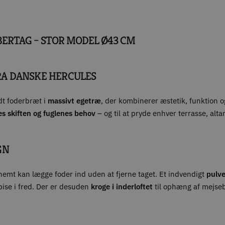
BERTAG – STOR MODEL Ø43 CM
RA DANSKE HERCULES
ldt foderbræt i
massivt egetræ
, der kombinerer æstetik, funktion o
es skiften og fuglenes behov
– og til at pryde enhver terrasse, alta
GN
 nemt kan lægge foder ind uden at fjerne taget. Et indvendigt
pulve
pise i fred. Der er desuden
kroge i inderloftet
til ophæng af mejseb