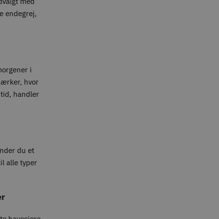
udvalgt med
te endegrej,
 morgener i
mærker, hvor
tid, handler
inder du et
l alle typer
er
ate haveejere