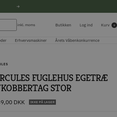
Næste
Butikken
Log ind
Kurv
inkl. moms
0
eder
Erhvervsmaskiner
Årets Våbenkonkurrence
ULES
RCULES FUGLEHUS EGETRÆ
KOBBERTAG STOR
udspris
49,00 DKK
IKKE PÅ LAGER