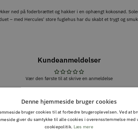
ykker ned på foderbrættet og hakker i en ophængt kokosnød. Solen 
induet – med Hercules' store fuglehus har du skabt et trygt og smu
Kundeanmeldelser
Vær den første til at skrive en anmeldelse
Skriv en anmeldelse
Denne hjemmeside bruger cookies
mmeside bruger cookies til at forbedre brugeroplevelsen. Ved at b
meside giver du samtykke til alle cookies i overensstemmelse med 
cookiepolitik.
Læs mere