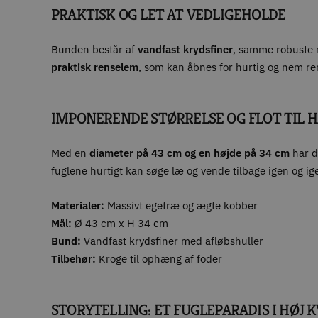
PRAKTISK OG LET AT VEDLIGEHOLDE
Bunden består af
vandfast krydsfiner
, samme robuste 
praktisk renselem
, som kan åbnes for hurtig og nem r
IMPONERENDE STØRRELSE OG FLOT TIL 
Med en
diameter på 43 cm og en højde på 34 cm
har du
fuglene hurtigt kan søge læ og vende tilbage igen og ig
Materialer:
Massivt egetræ og ægte kobber
Mål:
Ø 43 cm x H 34 cm
Bund:
Vandfast krydsfiner med afløbshuller
Tilbehør:
Kroge til ophæng af foder
STORYTELLING: ET FUGLEPARADIS I HØJ 