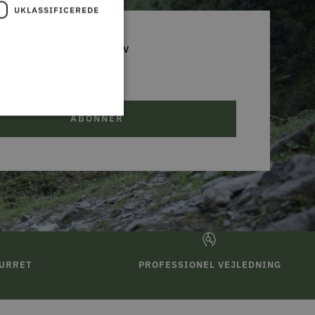
UKLASSIFICEREDE
D DIG VORES NYHEDSBREV
 glip af et godt tilbud!
ABONNER
TURRET
PROFESSIONEL VEJLEDNING