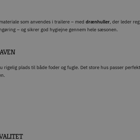
materiale som anvendes i trailere – med
drænhuller
, der leder re
engøring – og sikrer god hygiejne gennem hele sæsonen.
HAVEN
 rigelig plads til både foder og fugle. Det store hus passer perfekt
en.
KVALITET