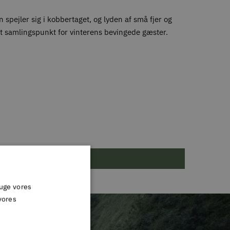
spejler sig i kobbertaget, og lyden af små fjer og
kt samlingspunkt for vinterens bevingede gæster.
ruge vores
vores