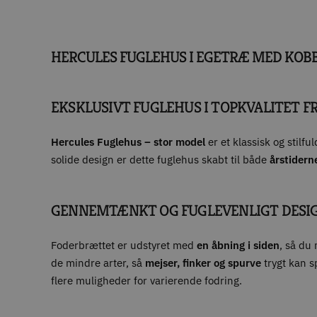
HERCULES FUGLEHUS I EGETRÆ MED KOB
EKSKLUSIVT FUGLEHUS I TOPKVALITET F
Hercules Fuglehus – stor model
er et klassisk og stilfu
solide design er dette fuglehus skabt til både
årstidern
GENNEMTÆNKT OG FUGLEVENLIGT DESI
Foderbrættet er udstyret med
en åbning i siden
, så du
de mindre arter, så
mejser, finker og spurve
trygt kan s
flere muligheder for varierende fodring.