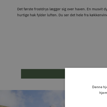
Det første frostdrys lægger sig over haven. En musvit d
hurtige hak fylder luften. Du ser det hele fra køkkenv
Denne hje
hjem