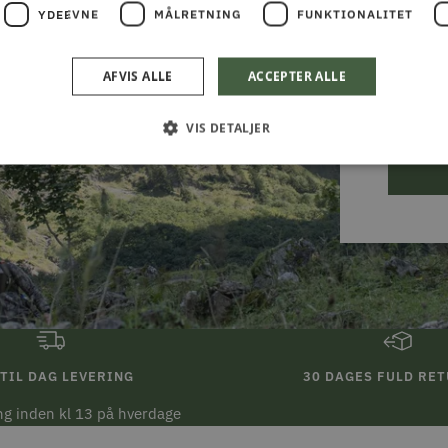
YDEEVNE
MÅLRETNING
FUNKTIONALITET
TILMEL
AFVIS ALLE
ACCEPTER ALLE
Gå aldrig
VIS DETALJER
TIL DAG LEVERING
30 DAGES FULD RE
ing inden kl 13 på hverdage