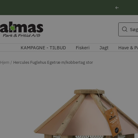
Spring
Forrige
til
indhold
Søgeforslag
Almas
Søg
Park
Husqvarna motorsav
&
Kikkert
KAMPAGNE - TILBUD
Fiskeri
Jagt
Have & P
Fritid
Blink
Natoptik
Hjem
Hercules Fuglehus Egetræ m/kobbertag stor