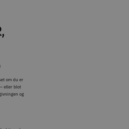
,
n
set om du er
 eller blot
givningen og