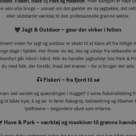
utdoor
,
Fiskeri
,
Have
og
Park og Maskiner
. Hver kategori er nøje 
vi selv ville bruge – uanset om det gælder en ny jagtjakke, det ret
eller slidstærkt værktøj til den professionelle grønne sektor.
🦌 Jagt & Outdoor – gear der virker i felten
iment inden for jagt og outdoor er skabt til at klare alt fra tidlige
lange dage i fjeldet. Her finder du tøj, sko og udstyr fra velkendte 
 komfort går hånd i hånd. Når du handler jagtudstyr hos Park & Fri
du med folk, der forstår, hvad det kræver – for vi bruger det selv.
🎣 Fiskeri – fra fjord til sø
roen ved vandet og spændingen i hugget? I vores fiskeriafdeling f
g til både kyst, å og sø. Vi fører fiskegrej, beklædning og tilbehør ti
lystfiskere – begyndere såvel som erfarne.
 Have & Park – værktøj og maskiner til grønne hænd
 af vores dybe sortiment inden for have og park. Her kan både priv