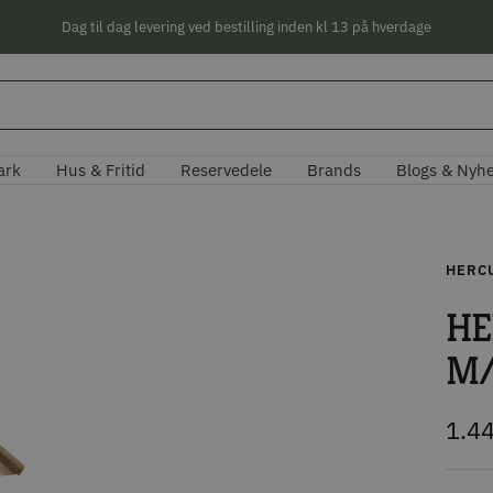
Dag til dag levering ved bestilling inden kl 13 på hverdage
ark
Hus & Fritid
Reservedele
Brands
Blogs & Nyh
HERC
HE
M/
Tilb
1.4