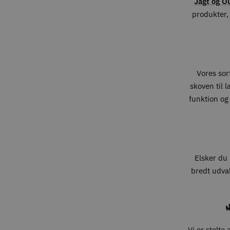
Jagt og O
produkter, 
Vores sort
skoven til 
funktion og
Elsker du 
bredt udval

Vi er stolte