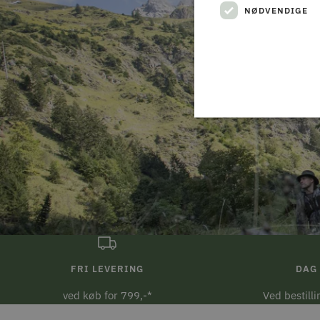
NØDVENDIGE
FRI LEVERING
DAG 
ved køb for 799,-*
Ved bestill