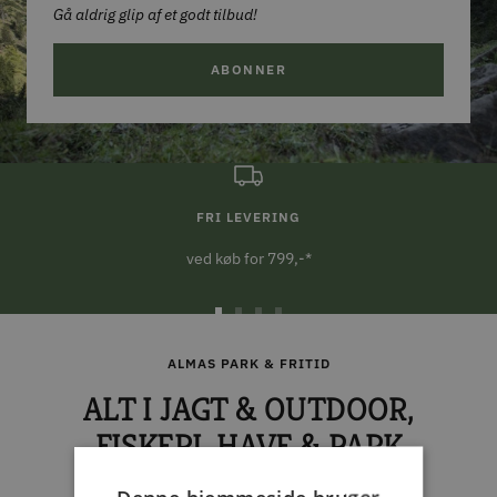
Gå aldrig glip af et godt tilbud!
ABONNER
FRI LEVERING
ved køb for 799,-*
Gå
Gå
Gå
Gå
til
til
til
til
ALMAS PARK & FRITID
slide
slide
slide
slide
ALT I JAGT & OUTDOOR,
1
2
3
4
FISKERI, HAVE & PARK