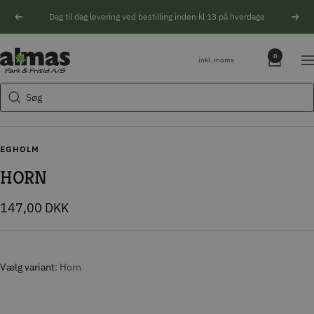
Spring
Dag til dag levering ved bestilling inden kl 13 på hverdage
Forrige
Næs
til
indhold
Søgeforslag
Almas
0
inkl. moms
Na
Park
Husqvarna motorsav
&
Søg
Kikkert
Fritid
Blink
Natoptik
EGHOLM
HORN
Tilbudspris
147,00 DKK
Vælg variant
Horn