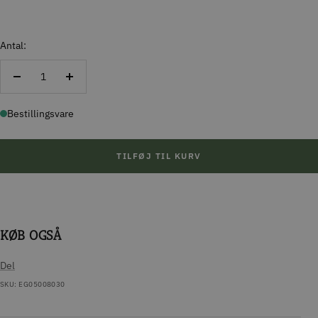
Antal:
Reducer
Forøg
antal
antal
Bestillingsvare
TILFØJ TIL KURV
KØB OGSÅ
Del
SKU:
EG05008030