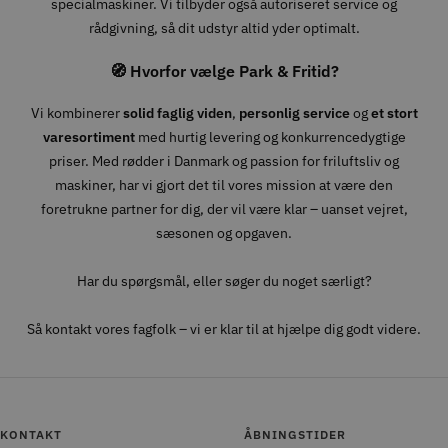
specialmaskiner. Vi tilbyder også autoriseret service og
rådgivning, så dit udstyr altid yder optimalt.
🧭 Hvorfor vælge Park & Fritid?
Vi kombinerer
solid faglig viden
,
personlig service
og
et stort
varesortiment
med hurtig levering og konkurrencedygtige
priser. Med rødder i Danmark og passion for friluftsliv og
maskiner, har vi gjort det til vores mission at være den
foretrukne partner for dig, der vil være klar – uanset vejret,
sæsonen og opgaven.
Har du spørgsmål, eller søger du noget særligt?
Så kontakt vores fagfolk – vi er klar til at hjælpe dig godt videre.
KONTAKT
ÅBNINGSTIDER