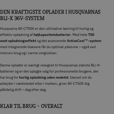
DEN KRAFTIGSTE OPLADER I HUSQVARNAS
BLI-X 36V-SYSTEM
Husqvarna 40-C750X er den ultimative løsning til hurtig og
effektiv opladning af
højkapacitetsbatterier
. Med hele
750
watt opladningseffekt
og det avancerede
ActiveCool™-system
med integrerede blæsere får du optimal ydeevne – også ved
intensiv brug og i varme omgivelser.
Denne oplader er særligt velegnet til Husqvarnas største BLi-X-
batterier og er det oplagte valg for professionelle brugere, der
har brug for
hurtig opladning uden nedetid
. Uanset om du
arbejder i værkstedet eller i marken, giver 40-C750X dig
pålidelig drift – dag efter dag.
KLAR TIL BRUG – OVERALT