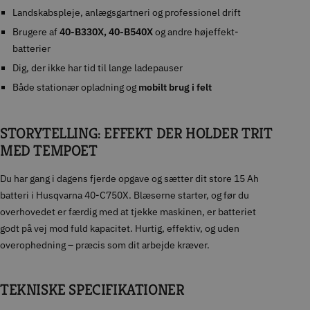
Landskabspleje, anlægsgartneri og professionel drift
Brugere af
40-B330X, 40-B540X
og andre højeffekt-
batterier
Dig, der ikke har tid til lange ladepauser
Både stationær opladning og
mobilt brug i felt
STORYTELLING: EFFEKT DER HOLDER TRIT
MED TEMPOET
Du har gang i dagens fjerde opgave og sætter dit store 15 Ah
batteri i Husqvarna 40-C750X. Blæserne starter, og før du
overhovedet er færdig med at tjekke maskinen, er batteriet
godt på vej mod fuld kapacitet. Hurtig, effektiv, og uden
overophedning – præcis som dit arbejde kræver.
TEKNISKE SPECIFIKATIONER