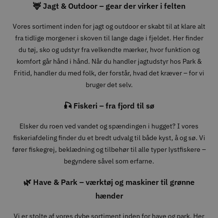
🦌 Jagt & Outdoor – gear der virker i felten
Vores sortiment inden for jagt og outdoor er skabt til at klare alt
fra tidlige morgener i skoven til lange dage i fjeldet. Her finder
du tøj, sko og udstyr fra velkendte mærker, hvor funktion og
komfort går hånd i hånd. Når du handler jagtudstyr hos Park &
Fritid, handler du med folk, der forstår, hvad det kræver – for vi
bruger det selv.
🎣 Fiskeri – fra fjord til sø
Elsker du roen ved vandet og spændingen i hugget? I vores
fiskeriafdeling finder du et bredt udvalg til både kyst, å og sø. Vi
fører fiskegrej, beklædning og tilbehør til alle typer lystfiskere –
begyndere såvel som erfarne.
🌿 Have & Park – værktøj og maskiner til grønne
hænder
Vi er stolte af vores dybe sortiment inden for have og park. Her