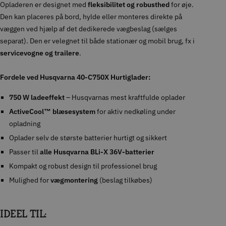
Opladeren er designet med
fleksibilitet og robusthed
for øje.
Den kan placeres på bord, hylde eller monteres direkte på
væggen ved hjælp af det dedikerede vægbeslag (sælges
separat). Den er velegnet til både stationær og mobil brug, fx i
servicevogne og trailere
.
Fordele ved Husqvarna 40-C750X Hurtiglader:
750 W ladeeffekt
– Husqvarnas mest kraftfulde oplader
ActiveCool™ blæsesystem
for aktiv nedkøling under
opladning
Oplader selv de største batterier hurtigt og sikkert
Passer til
alle Husqvarna BLi-X 36V-batterier
Kompakt og robust design til professionel brug
Mulighed for
vægmontering
(beslag tilkøbes)
IDEEL TIL: