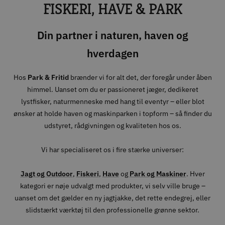
FISKERI, HAVE & PARK
Din partner i naturen, haven og
hverdagen
Hos
Park & Fritid
brænder vi for alt det, der foregår under åben
himmel. Uanset om du er passioneret jæger, dedikeret
lystfisker, naturmenneske med hang til eventyr – eller blot
ønsker at holde haven og maskinparken i topform – så finder du
udstyret, rådgivningen og kvaliteten hos os.
Vi har specialiseret os i fire stærke universer:
Jagt og Outdoor
,
Fiskeri
,
Have
og
Park og Maskiner
. Hver
kategori er nøje udvalgt med produkter, vi selv ville bruge –
uanset om det gælder en ny jagtjakke, det rette endegrej, eller
slidstærkt værktøj til den professionelle grønne sektor.