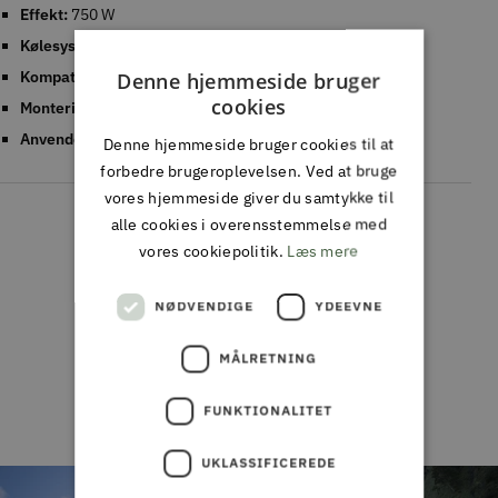
Effekt:
750 W
Kølesystem:
Aktiv køling med integrerede blæsere
Kompatibilitet:
BLi-X 36V-batterier
Denne hjemmeside bruger
cookies
Montering:
Bord, hylde eller væg (beslag sælges separat)
Anvendelse:
Professionel
Denne hjemmeside bruger cookies til at
forbedre brugeroplevelsen. Ved at bruge
vores hjemmeside giver du samtykke til
alle cookies i overensstemmelse med
vores cookiepolitik.
Læs mere
Kundeanmeldelser
NØDVENDIGE
YDEEVNE
Vær den første til at skrive en anmeldelse
MÅLRETNING
Skriv en
anmeldelse
FUNKTIONALITET
UKLASSIFICEREDE