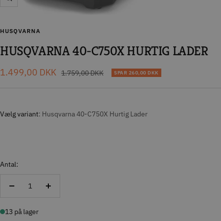
Zoom
HUSQVARNA
HUSQVARNA 40-C750X HURTIG LADER
Tilbudspris
1.499,00 DKK
Normal
1.759,00 DKK
SPAR
260,00 DKK
pris
Vælg variant
Husqvarna 40-C750X Hurtig Lader
Antal:
Reducer
Forøg
antal
antal
13 på lager