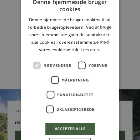
Denne hjemmeside bruger
cookies
Denne hjemmeside bruger cookies til at
forbedre brugeroplevelsen. Ved at bruge
Kundeanmeldelser
vores hjemmeside giver du samtykke til
alle cookies i overensstemmelse med
Vær den første til at skrive en anmeldelse
vores cookiepolitik.
Læs mere
Skriv en
NØDVENDIGE
YDEEVNE
anmeldelse
MÅLRETNING
FUNKTIONALITET
UKLASSIFICEREDE
TILMELD DIG VORES NYHEDSBREV
Gå aldrig glip af et godt tilbud!
ACCEPTER ALLE
ABONNER