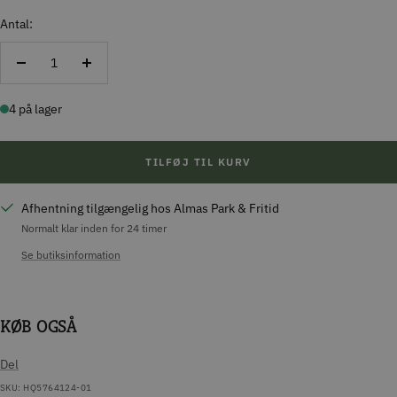
Antal:
Reducer
Forøg
antal
antal
4 på lager
TILFØJ TIL KURV
Afhentning tilgængelig hos Almas Park & Fritid
Normalt klar inden for 24 timer
Se butiksinformation
KØB OGSÅ
Del
SKU:
HQ5764124-01