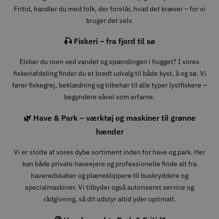
Fritid, handler du med folk, der forstår, hvad det kræver – for vi
bruger det selv.
🎣 Fiskeri – fra fjord til sø
Elsker du roen ved vandet og spændingen i hugget? I vores
fiskeriafdeling finder du et bredt udvalg til både kyst, å og sø. Vi
fører fiskegrej, beklædning og tilbehør til alle typer lystfiskere –
begyndere såvel som erfarne.
🌿 Have & Park – værktøj og maskiner til grønne
hænder
Vi er stolte af vores dybe sortiment inden for have og park. Her
kan både private haveejere og professionelle finde alt fra
haveredskaber og plæneklippere til buskryddere og
specialmaskiner. Vi tilbyder også autoriseret service og
rådgivning, så dit udstyr altid yder optimalt.