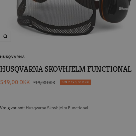
Zoom
HUSQVARNA
HUSQVARNA SKOVHJELM FUNCTIONAL
Tilbudspris
549,00 DKK
Normal
719,00 DKK
SPAR
170,00 DKK
pris
Vælg variant
Husqvarna Skovhjelm Functional