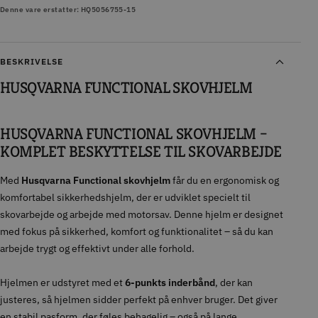
Denne vare erstatter: HQ5056755-15
BESKRIVELSE
HUSQVARNA FUNCTIONAL SKOVHJELM
HUSQVARNA FUNCTIONAL SKOVHJELM –
KOMPLET BESKYTTELSE TIL SKOVARBEJDE
Med
Husqvarna Functional skovhjelm
får du en ergonomisk og
komfortabel sikkerhedshjelm, der er udviklet specielt til
skovarbejde og arbejde med motorsav. Denne hjelm er designet
med fokus på sikkerhed, komfort og funktionalitet – så du kan
arbejde trygt og effektivt under alle forhold.
Hjelmen er udstyret med et
6-punkts inderbånd
, der kan
justeres, så hjelmen sidder perfekt på enhver bruger. Det giver
en stabil pasform, der føles behagelig – også på lange