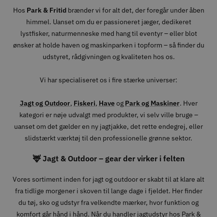
Hos
Park & Fritid
brænder vi for alt det, der foregår under åben
himmel. Uanset om du er passioneret jæger, dedikeret
lystfisker, naturmenneske med hang til eventyr – eller blot
ønsker at holde haven og maskinparken i topform – så finder du
udstyret, rådgivningen og kvaliteten hos os.
Vi har specialiseret os i fire stærke universer:
Jagt og Outdoor
,
Fiskeri
,
Have
og
Park og Maskiner
. Hver
kategori er nøje udvalgt med produkter, vi selv ville bruge –
uanset om det gælder en ny jagtjakke, det rette endegrej, eller
slidstærkt værktøj til den professionelle grønne sektor.
🦌 Jagt & Outdoor – gear der virker i felten
Vores sortiment inden for jagt og outdoor er skabt til at klare alt
fra tidlige morgener i skoven til lange dage i fjeldet. Her finder
du tøj, sko og udstyr fra velkendte mærker, hvor funktion og
komfort går hånd i hånd. Når du handler jagtudstyr hos Park &