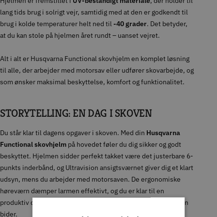
Hjelmen er fremstillet i
UV-bestandigt materiale
, der holder til
lang tids brug i solrigt vejr, samtidig med at den er godkendt til
brug i kolde temperaturer helt ned til
-40 grader
. Det betyder,
at du kan stole på hjelmen året rundt – uanset vejret.
Alt i alt er Husqvarna Functional skovhjelm en komplet løsning
til alle, der arbejder med motorsav eller udfører skovarbejde, og
som ønsker maksimal beskyttelse, komfort og funktionalitet.
STORYTELLING: EN DAG I SKOVEN
Du står klar til dagens opgaver i skoven. Med din
Husqvarna
Functional skovhjelm
på hovedet føler du dig sikker og godt
beskyttet. Hjelmen sidder perfekt takket være det justerbare 6-
punkts inderbånd, og Ultravision ansigtsværnet giver dig et klart
udsyn, mens du arbejder med motorsaven. De ergonomiske
høreværn dæmper larmen effektivt, og du er klar til en
produktiv dag i skoven – uanset om solen skinner eller frosten
bider.