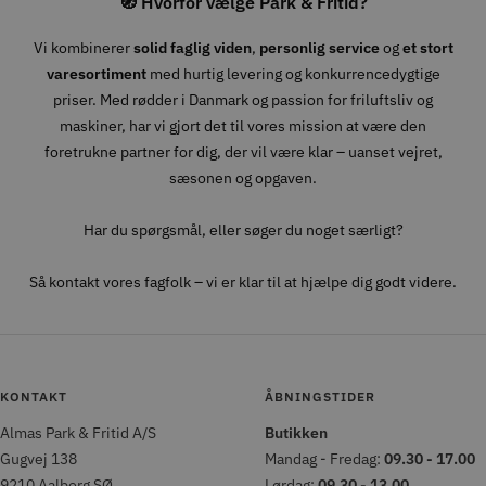
🧭 Hvorfor vælge Park & Fritid?
Vi kombinerer
solid faglig viden
,
personlig service
og
et stort
varesortiment
med hurtig levering og konkurrencedygtige
priser. Med rødder i Danmark og passion for friluftsliv og
maskiner, har vi gjort det til vores mission at være den
foretrukne partner for dig, der vil være klar – uanset vejret,
sæsonen og opgaven.
Har du spørgsmål, eller søger du noget særligt?
Så kontakt vores fagfolk – vi er klar til at hjælpe dig godt videre.
KONTAKT
ÅBNINGSTIDER
Almas Park & Fritid A/S
Butikken
Gugvej 138
Mandag - Fredag:
09.30 - 17.00
9210 Aalborg SØ
Lørdag:
09.30 - 13.00