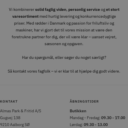
Vi kombinerer
solid faglig viden
,
personlig service
og
et stort
varesortiment
med hurtig levering og konkurrencedygtige
priser. Med rødder i Danmark og passion for friluftsliv og
maskiner, har vi gjort det til vores mission at være den
foretrukne partner for dig, der vil være klar – uanset vejret,
sæsonen og opgaven.
Har du spørgsmål, eller søger du noget særligt?
Så kontakt vores fagfolk – vi er klar til at hjælpe dig godt videre.
KONTAKT
ÅBNINGSTIDER
Almas Park & Fritid A/S
Butikken
Gugvej 138
Mandag - Fredag:
09.30 - 17.00
9210 Aalborg SØ
Lørdag:
09.30 - 13.00