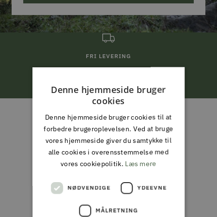
FRI LEVERING
ved køb for 799,-*
Denne hjemmeside bruger
cookies
Gå
Gå
Gå
Gå
til
til
til
til
Denne hjemmeside bruger cookies til at
ALMAS PARK & FRITID
slide
slide
slide
slide
forbedre brugeroplevelsen. Ved at bruge
ALT I JAGT & OUTDOOR,
1
2
3
4
vores hjemmeside giver du samtykke til
FISKERI, HAVE & PARK
alle cookies i overensstemmelse med
vores cookiepolitik.
Læs mere
Din partner i naturen, haven og
NØDVENDIGE
YDEEVNE
hverdagen
MÅLRETNING