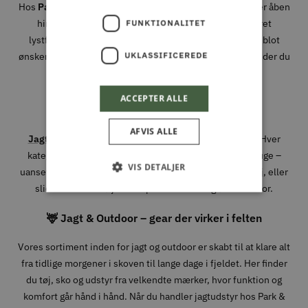
Hos
Park & Fritid
brænder vi for alt det, der foregår under åben
himmel. Uanset om du er passioneret jæger, dedikeret
FUNKTIONALITET
lystfisker, naturmenneske med hang til eventyr – eller blot
UKLASSIFICEREDE
ønsker at holde haven og maskinparken i topform – så finder du
udstyret, rådgivningen og kvaliteten hos os.
ACCEPTER ALLE
Vi har specialiseret os i fire stærke universer:
AFVIS ALLE
Jagt og Outdoor
,
Fiskeri
,
Have
og
Park og Maskiner
. Hver
kategori er nøje udvalgt med produkter, vi selv ville bruge –
VIS DETALJER
uanset om det gælder en ny jagtjakke, det rette endegrej, eller
slidstærkt værktøj til den professionelle grønne sektor.
🦌 Jagt & Outdoor – gear der virker i felten
Vores sortiment inden for jagt og outdoor er skabt til at klare alt
fra tidlige morgener i skoven til lange dage i fjeldet. Her finder
du tøj, sko og udstyr fra velkendte mærker, hvor funktion og
komfort går hånd i hånd. Når du handler jagtudstyr hos Park &