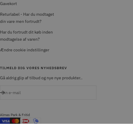
Gavekort
Returlabel - Har du modtaget
din vare men fortrudt?
Har du fortrudt dit køb inden
modtagelse af varen?
Ændre cookie indstillinger
TILMELD DIG VORES NYHEDSBREV
Gå aldrig glip af tilbud og nye nye produkter..
Din e-mail
Almas Park & Fritid