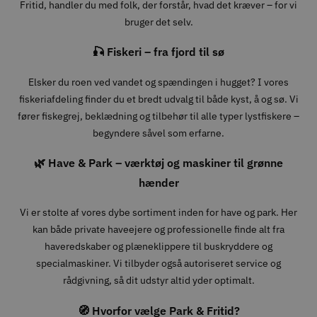
Fritid, handler du med folk, der forstår, hvad det kræver – for vi
bruger det selv.
🎣 Fiskeri – fra fjord til sø
Elsker du roen ved vandet og spændingen i hugget? I vores
fiskeriafdeling finder du et bredt udvalg til både kyst, å og sø. Vi
fører fiskegrej, beklædning og tilbehør til alle typer lystfiskere –
begyndere såvel som erfarne.
🌿 Have & Park – værktøj og maskiner til grønne
hænder
Vi er stolte af vores dybe sortiment inden for have og park. Her
kan både private haveejere og professionelle finde alt fra
haveredskaber og plæneklippere til buskryddere og
specialmaskiner. Vi tilbyder også autoriseret service og
rådgivning, så dit udstyr altid yder optimalt.
🧭 Hvorfor vælge Park & Fritid?