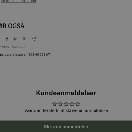
Se butiksinformation
ØB OGSÅ
l
:
SI1736516YP
ne vare erstatter: SI84003367
Kundeanmeldelser
Vær den første til at skrive en anmeldelse
Skriv en anmeldelse