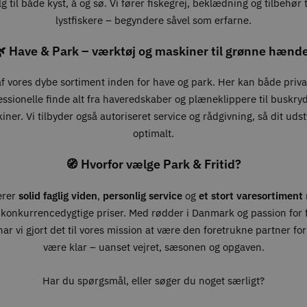
g til både kyst, å og sø. Vi fører fiskegrej, beklædning og tilbehør ti
lystfiskere – begyndere såvel som erfarne.
 Have & Park – værktøj og maskiner til grønne hænd
 af vores dybe sortiment inden for have og park. Her kan både priv
essionelle finde alt fra haveredskaber og plæneklippere til buskry
ner. Vi tilbyder også autoriseret service og rådgivning, så dit udst
optimalt.
🧭 Hvorfor vælge Park & Fritid?
erer
solid faglig viden
,
personlig service
og
et stort varesortiment
 konkurrencedygtige priser. Med rødder i Danmark og passion for fr
ar vi gjort det til vores mission at være den foretrukne partner for 
være klar – uanset vejret, sæsonen og opgaven.
Har du spørgsmål, eller søger du noget særligt?