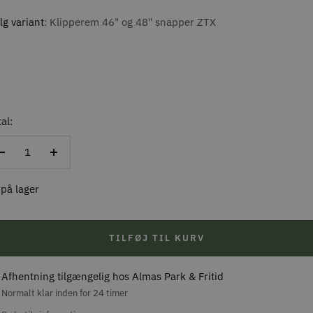
g variant
Klipperem 46" og 48" snapper ZTX
al:
Reducer
Forøg
antal
antal
 på lager
TILFØJ TIL KURV
Afhentning tilgængelig hos Almas Park & Fritid
Normalt klar inden for 24 timer