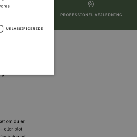
vores
TURRET
PROFESSIONEL VEJLEDNING
UKLASSIFICEREDE
,
n
set om du er
 eller blot
givningen og