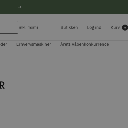
Næste
Butikken
Log ind
Kurv
inkl. moms
0
eder
Erhvervsmaskiner
Årets Våbenkonkurrence
R