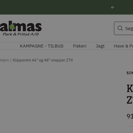
Spring
Forrige
til
indhold
Søgeforslag
Almas
Søg
Park
Husqvarna motorsav
&
Kikkert
KAMPAGNE - TILBUD
Fiskeri
Jagt
Have & P
Fritid
Blink
Natoptik
Hjem
Klipperem 46" og 48" snapper ZTX
SI
K
Z
Ti
9