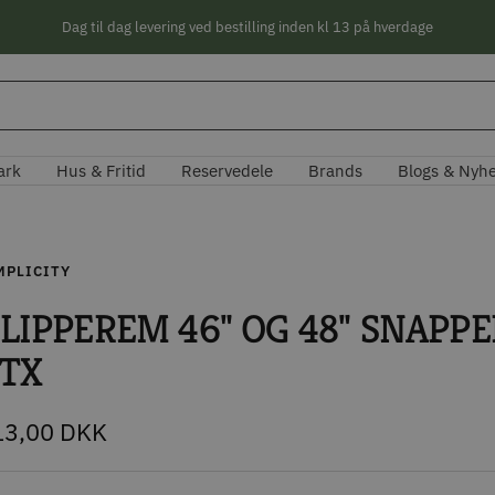
Dag til dag levering ved bestilling inden kl 13 på hverdage
ark
Hus & Fritid
Reservedele
Brands
Blogs & Nyh
MPLICITY
LIPPEREM 46" OG 48" SNAPPE
TX
lbudspris
13,00 DKK