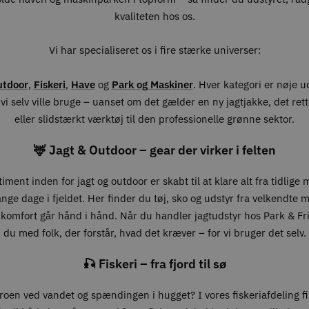
kvaliteten hos os.
Vi har specialiseret os i fire stærke universer:
utdoor
,
Fiskeri
,
Have
og
Park og Maskiner
. Hver kategori er nøje 
vi selv ville bruge – uanset om det gælder en ny jagtjakke, det ret
eller slidstærkt værktøj til den professionelle grønne sektor.
🦌 Jagt & Outdoor – gear der virker i felten
iment inden for jagt og outdoor er skabt til at klare alt fra tidlige
lange dage i fjeldet. Her finder du tøj, sko og udstyr fra velkendte 
 komfort går hånd i hånd. Når du handler jagtudstyr hos Park & Fri
du med folk, der forstår, hvad det kræver – for vi bruger det selv.
🎣 Fiskeri – fra fjord til sø
roen ved vandet og spændingen i hugget? I vores fiskeriafdeling f