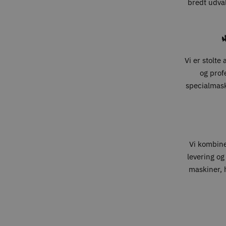
bredt udval

Vi er stolte
og prof
specialmaski
Vi kombin
levering og
maskiner, h