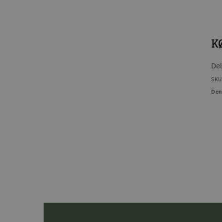
K
De
SKU
Den