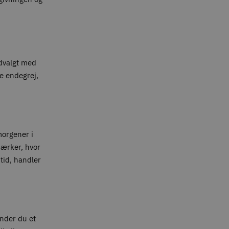
udvalgt med
te endegrej,
 morgener i
mærker, hvor
tid, handler
inder du et