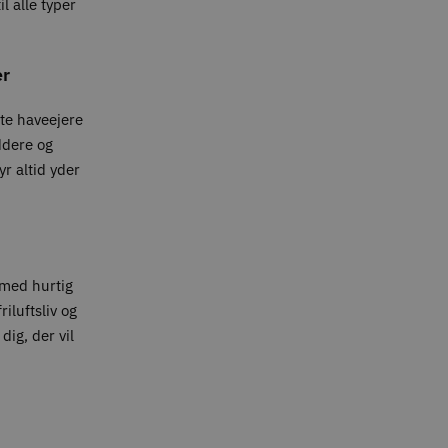
l alle typer
er
ate haveejere
ddere og
yr altid yder
med hurtig
iluftsliv og
dig, der vil