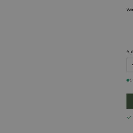
Væl
Ant
1