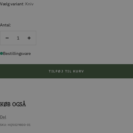
Vælg variant
Kniv
Antal:
Reducer
Forøg
antal
antal
Bestillingsvare
TILFØJ TIL KURV
KØB OGSÅ
Del
SKU:
HQ5029800-01