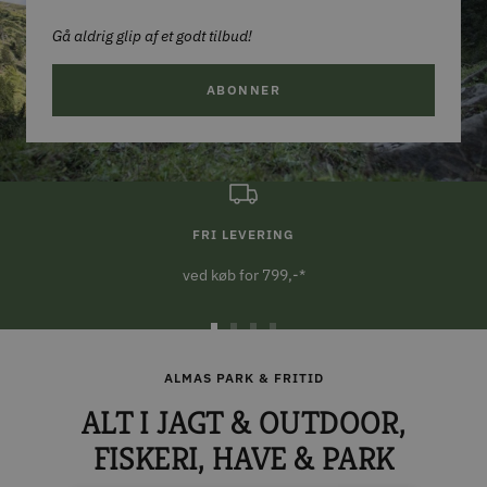
Gå aldrig glip af et godt tilbud!
ABONNER
FRI LEVERING
ved køb for 799,-*
Gå
Gå
Gå
Gå
til
til
til
til
ALMAS PARK & FRITID
slide
slide
slide
slide
ALT I JAGT & OUTDOOR,
1
2
3
4
FISKERI, HAVE & PARK