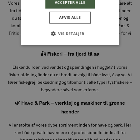
ACCEPTER ALLE
Vores sortiment inden for jagt og outdoor er skabt til at klare alt
fra tidlige morgener i skoven til lange dage i fjeldet. Her finder
AFVIS ALLE
du tøj, sko og udstyr fra velkendte mærker, hvor funktion og
komfort går hånd i hånd. Når du handler jagtudstyr hos Park &
Fritid, handler du med folk, der forstår, hvad det kræver – for vi
VIS DETALJER
bruger det selv.
🎣 Fiskeri – fra fjord til sø
Elsker du roen ved vandet og spændingen i hugget? I vores
fiskeriafdeling finder du et bredt udvalg til både kyst, å og sø. Vi
fører fiskegrej, beklædning og tilbehør til alle typer lystfiskere –
begyndere såvel som erfarne.
🌿 Have & Park – værktøj og maskiner til grønne
hænder
Vi er stolte af vores dybe sortiment inden for have og park. Her
kan både private haveejere og professionelle finde alt fra
haveredskaber og plæneklippere til buskryddere og