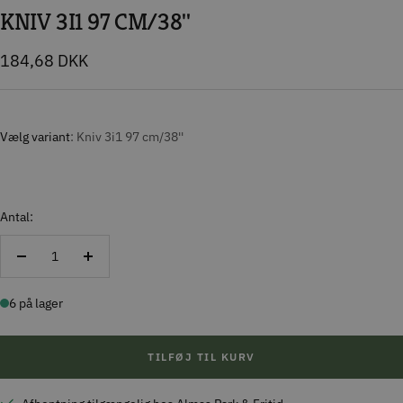
KNIV 3I1 97 CM/38''
Tilbudspris
184,68 DKK
Vælg variant
Kniv 3i1 97 cm/38''
Antal:
Reducer
Forøg
antal
antal
6 på lager
TILFØJ TIL KURV