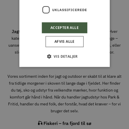
udstyret, rådgivningen og kvaliteten hos os.
UKLASSIFICEREDE
Vi har specialiseret os i fire stærke universer:
ACCEPTER ALLE
Jagt og Outdoor
,
Fiskeri
,
Have
og
Park og Maskiner
. Hver
kategori er nøje udvalgt med produkter, vi selv ville bruge –
AFVIS ALLE
uanset om det gælder en ny jagtjakke, det rette endegrej, eller
slidstærkt værktøj til den professionelle grønne sektor.
VIS DETALJER
🦌 Jagt & Outdoor – gear der virker i felten
Vores sortiment inden for jagt og outdoor er skabt til at klare alt
fra tidlige morgener i skoven til lange dage i fjeldet. Her finder
du tøj, sko og udstyr fra velkendte mærker, hvor funktion og
komfort går hånd i hånd. Når du handler jagtudstyr hos Park &
Fritid, handler du med folk, der forstår, hvad det kræver – for vi
bruger det selv.
🎣 Fiskeri – fra fjord til sø