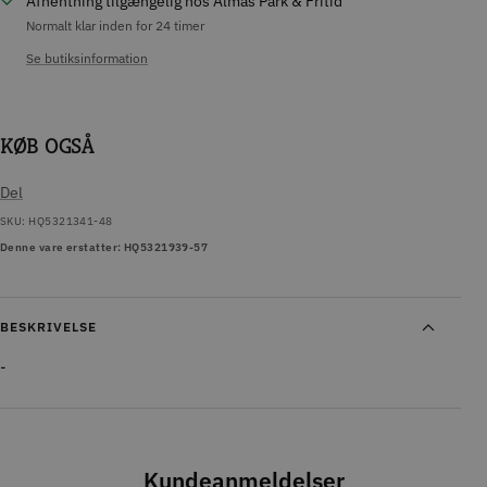
Afhentning tilgængelig hos Almas Park & Fritid
Normalt klar inden for 24 timer
Se butiksinformation
KØB OGSÅ
Del
SKU:
HQ5321341-48
Denne vare erstatter: HQ5321939-57
BESKRIVELSE
-
Kundeanmeldelser