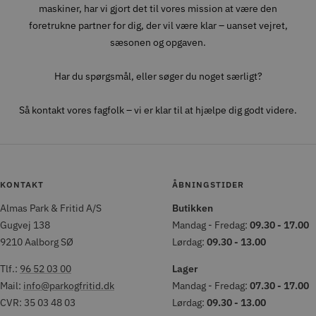
maskiner, har vi gjort det til vores mission at være den
foretrukne partner for dig, der vil være klar – uanset vejret,
sæsonen og opgaven.
Har du spørgsmål, eller søger du noget særligt?
Så kontakt vores fagfolk – vi er klar til at hjælpe dig godt videre.
KONTAKT
ÅBNINGSTIDER
Almas Park & Fritid A/S
Butikken
Gugvej 138
Mandag - Fredag:
09.30 - 17.00
9210 Aalborg SØ
Lørdag:
09.30 - 13.00
Tlf.:
96 52 03 00
Lager
Mail:
info@parkogfritid.dk
Mandag - Fredag:
07.30 - 17.00
CVR: 35 03 48 03
Lørdag:
09.30 - 13.00