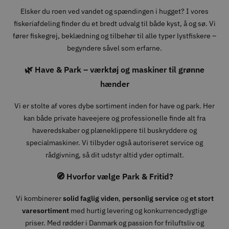
Elsker du roen ved vandet og spændingen i hugget? I vores
fiskeriafdeling finder du et bredt udvalg til både kyst, å og sø. Vi
fører fiskegrej, beklædning og tilbehør til alle typer lystfiskere –
begyndere såvel som erfarne.
🌿 Have & Park – værktøj og maskiner til grønne
hænder
Vi er stolte af vores dybe sortiment inden for have og park. Her
kan både private haveejere og professionelle finde alt fra
haveredskaber og plæneklippere til buskryddere og
specialmaskiner. Vi tilbyder også autoriseret service og
rådgivning, så dit udstyr altid yder optimalt.
🧭 Hvorfor vælge Park & Fritid?
Vi kombinerer
solid faglig viden
,
personlig service
og
et stort
varesortiment
med hurtig levering og konkurrencedygtige
priser. Med rødder i Danmark og passion for friluftsliv og