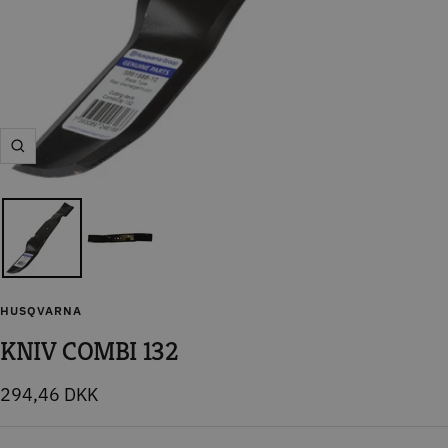
Zoom
HUSQVARNA
KNIV COMBI 132
Tilbudspris
294,46 DKK