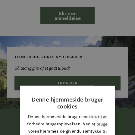
Skriv en
anmeldelse
TILMELD DIG VORES NYHEDSBREV
Gå aldrig glip af et godt tilbud!
ABONNER
Denne hjemmeside bruger
cookies
Denne hjemmeside bruger cookies til at
FRI LEVERING
forbedre brugeroplevelsen. Ved at bruge
vores hjemmeside giver du samtykke til
ved køb for 799,-*