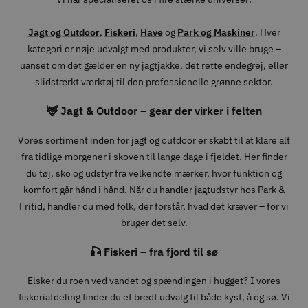
Jagt og Outdoor
,
Fiskeri
,
Have
og
Park og Maskiner
. Hver
kategori er nøje udvalgt med produkter, vi selv ville bruge –
uanset om det gælder en ny jagtjakke, det rette endegrej, eller
slidstærkt værktøj til den professionelle grønne sektor.
🦌 Jagt & Outdoor – gear der virker i felten
Vores sortiment inden for jagt og outdoor er skabt til at klare alt
fra tidlige morgener i skoven til lange dage i fjeldet. Her finder
du tøj, sko og udstyr fra velkendte mærker, hvor funktion og
komfort går hånd i hånd. Når du handler jagtudstyr hos Park &
Fritid, handler du med folk, der forstår, hvad det kræver – for vi
bruger det selv.
🎣 Fiskeri – fra fjord til sø
Elsker du roen ved vandet og spændingen i hugget? I vores
fiskeriafdeling finder du et bredt udvalg til både kyst, å og sø. Vi