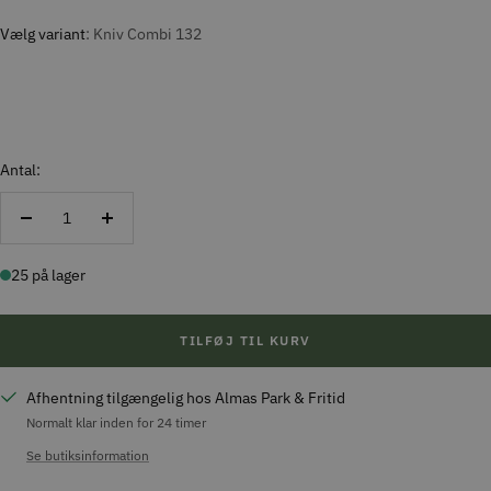
Vælg variant
Kniv Combi 132
Antal:
Reducer
Forøg
antal
antal
25 på lager
TILFØJ TIL KURV
Afhentning tilgængelig hos Almas Park & Fritid
Normalt klar inden for 24 timer
Se butiksinformation