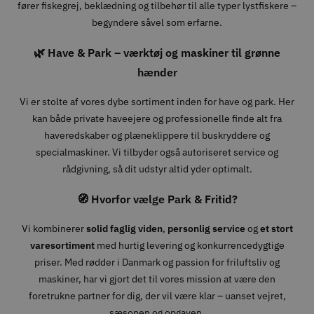
fører fiskegrej, beklædning og tilbehør til alle typer lystfiskere –
begyndere såvel som erfarne.
🌿 Have & Park – værktøj og maskiner til grønne
hænder
Vi er stolte af vores dybe sortiment inden for have og park. Her
kan både private haveejere og professionelle finde alt fra
haveredskaber og plæneklippere til buskryddere og
specialmaskiner. Vi tilbyder også autoriseret service og
rådgivning, så dit udstyr altid yder optimalt.
🧭 Hvorfor vælge Park & Fritid?
Vi kombinerer
solid faglig viden
,
personlig service
og
et stort
varesortiment
med hurtig levering og konkurrencedygtige
priser. Med rødder i Danmark og passion for friluftsliv og
maskiner, har vi gjort det til vores mission at være den
foretrukne partner for dig, der vil være klar – uanset vejret,
sæsonen og opgaven.