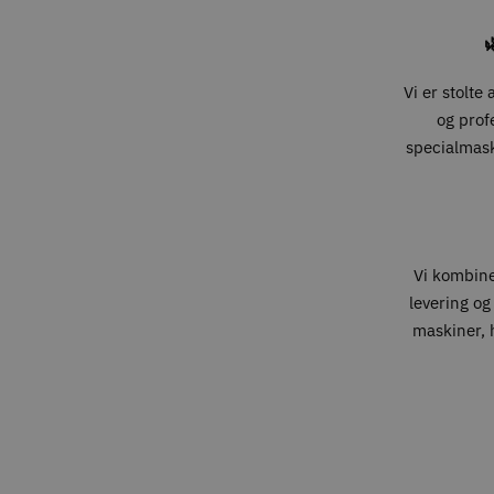

Vi er stolte
og prof
specialmaski
Vi kombin
levering og
maskiner, h