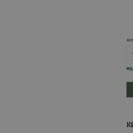
Ant
B
K