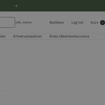
Næste
Butikken
Log ind
Kurv
inkl. moms
0
eder
Erhvervsmaskiner
Årets Våbenkonkurrence