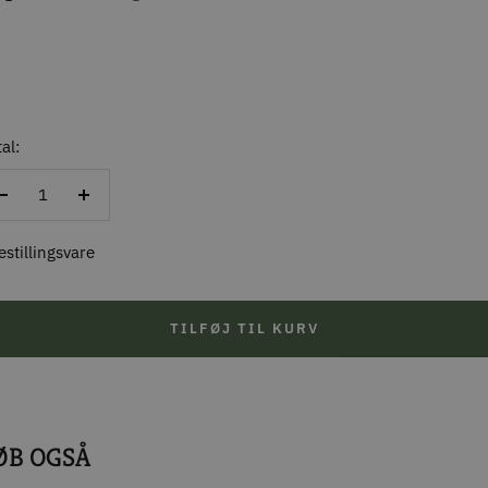
al:
Reducer
Forøg
antal
antal
estillingsvare
TILFØJ TIL KURV
ØB OGSÅ