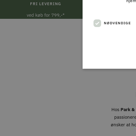
hjem
FRI LEVERING
DAG 
ved køb for 799,-*
Ved bestill
NØDVENDIGE
Hos
Park & 
passionere
ønsker at h