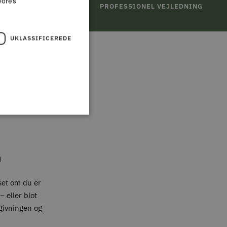
vores
TURRET
PROFESSIONEL VEJLEDNING
UKLASSIFICEREDE
,
n
set om du er
 eller blot
givningen og