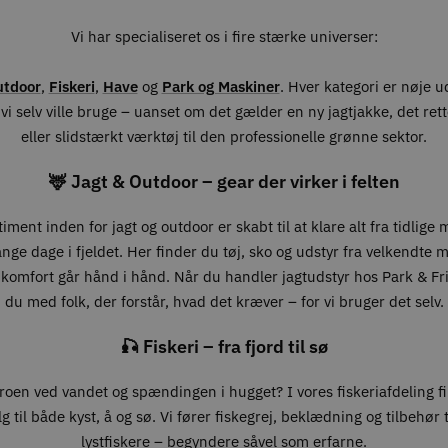
Vi har specialiseret os i fire stærke universer:
utdoor
,
Fiskeri
,
Have
og
Park og Maskiner
. Hver kategori er nøje 
vi selv ville bruge – uanset om det gælder en ny jagtjakke, det ret
eller slidstærkt værktøj til den professionelle grønne sektor.
🦌 Jagt & Outdoor – gear der virker i felten
iment inden for jagt og outdoor er skabt til at klare alt fra tidlige
lange dage i fjeldet. Her finder du tøj, sko og udstyr fra velkendte 
 komfort går hånd i hånd. Når du handler jagtudstyr hos Park & Fri
du med folk, der forstår, hvad det kræver – for vi bruger det selv.
🎣 Fiskeri – fra fjord til sø
roen ved vandet og spændingen i hugget? I vores fiskeriafdeling f
g til både kyst, å og sø. Vi fører fiskegrej, beklædning og tilbehør ti
lystfiskere – begyndere såvel som erfarne.