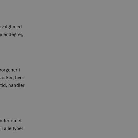
udvalgt med
te endegrej,
 morgener i
mærker, hvor
tid, handler
inder du et
l alle typer