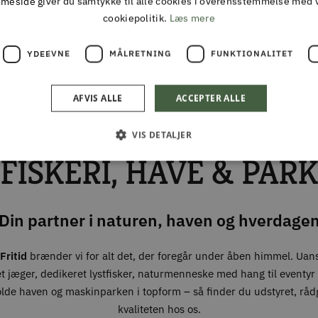
meside giver du samtykke til alle cookies i overensstemmelse med 
TIL DAG LEVERING
30 DAGES FULD RE
cookiepolitik.
Læs mere
ing inden kl 13 på hverdage
YDEEVNE
MÅLRETNING
FUNKTIONALITET
ALMAS PARK & FRITID
AFVIS ALLE
ACCEPTER ALLE
ALT I JAGT & OUTDOOR
VIS DETALJER
FISKERI, HAVE & PARK
Din partner i naturen, haven og hverdage
Fritid
brænder vi for alt det, der foregår under åben himmel. Uan
t jæger, dedikeret lystfisker, naturmenneske med hang til eventyr –
olde haven og maskinparken i topform – så finder du udstyret, råd
kvaliteten hos os.