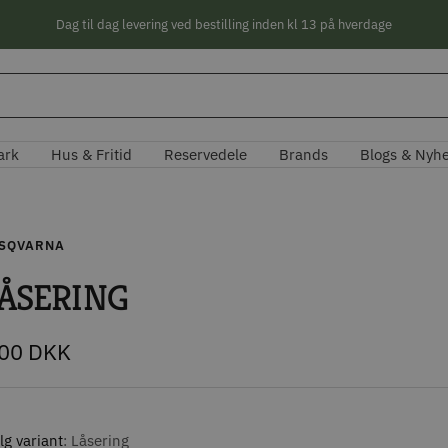
Dag til dag levering ved bestilling inden kl 13 på hverdage
ark
Hus & Fritid
Reservedele
Brands
Blogs & Nyh
SQVARNA
ÅSERING
lbudspris
,00 DKK
g variant
Låsering