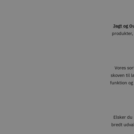
Jagt og O
produkter, 
Vores sort
skoven til 
funktion og
Elsker du 
bredt udval