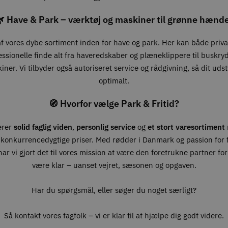
 Have & Park – værktøj og maskiner til grønne hænd
 af vores dybe sortiment inden for have og park. Her kan både priv
essionelle finde alt fra haveredskaber og plæneklippere til buskry
ner. Vi tilbyder også autoriseret service og rådgivning, så dit udst
optimalt.
🧭 Hvorfor vælge Park & Fritid?
erer
solid faglig viden
,
personlig service
og
et stort varesortiment
 konkurrencedygtige priser. Med rødder i Danmark og passion for fr
ar vi gjort det til vores mission at være den foretrukne partner for 
være klar – uanset vejret, sæsonen og opgaven.
Har du spørgsmål, eller søger du noget særligt?
Så kontakt vores fagfolk – vi er klar til at hjælpe dig godt videre.