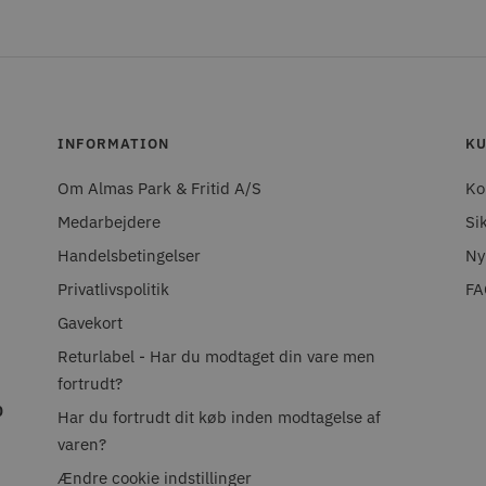
INFORMATION
KU
Om Almas Park & Fritid A/S
Ko
Medarbejdere
Si
Handelsbetingelser
Ny
Privatlivspolitik
FA
Gavekort
Returlabel - Har du modtaget din vare men
fortrudt?
0
Har du fortrudt dit køb inden modtagelse af
varen?
Ændre cookie indstillinger