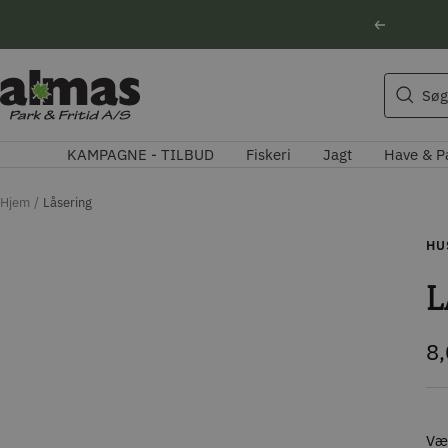
Spring
Forrige
til
indhold
Søgeforslag
Almas
Søg
Park
Husqvarna motorsav
&
Kikkert
KAMPAGNE - TILBUD
Fiskeri
Jagt
Have & P
Fritid
Blink
Natoptik
Hjem
Låsering
HU
L
Ti
8
Væl