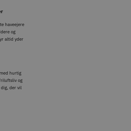
er
ate haveejere
ddere og
yr altid yder
med hurtig
iluftsliv og
dig, der vil