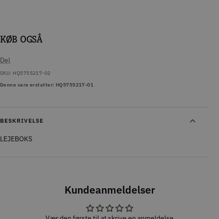
KØB OGSÅ
Del
SKU:
HQ5755217-02
Denne vare erstatter: HQ5755217-01
BESKRIVELSE
LEJEBOKS
Kundeanmeldelser
Vær den første til at skrive en anmeldelse