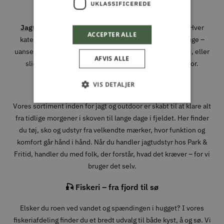
Vi har specialiseret os i fire stærke universer:
UKLASSIFICEREDE
Jagt og Outdoor
,
Fiskeri
,
Have
og
Park og Maskiner
. Hver
ACCEPTER ALLE
kategori er nøje udvalgt med produkter, vi selv ville bruge –
uanset om det gælder en ny jagtjakke, det rette endegrej, eller
AFVIS ALLE
slidstærkt værktøj til den professionelle grønne sektor.
🦌 Jagt & Outdoor – gear der virker i felten
VIS DETALJER
Vores sortiment inden for jagt og outdoor er skabt til at klare alt
fra tidlige morgener i skoven til lange dage i fjeldet. Her finder
du tøj, sko og udstyr fra velkendte mærker, hvor funktion og
komfort går hånd i hånd. Når du handler jagtudstyr hos Park &
Fritid, handler du med folk, der forstår, hvad det kræver – for vi
bruger det selv.
🎣 Fiskeri – fra fjord til sø
Elsker du roen ved vandet og spændingen i hugget? I vores
fiskeriafdeling finder du et bredt udvalg til både kyst, å og sø. Vi