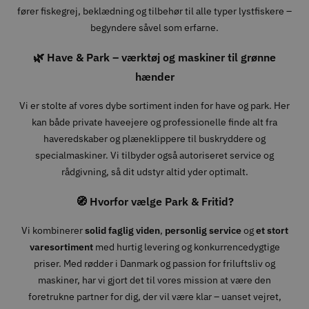
fører fiskegrej, beklædning og tilbehør til alle typer lystfiskere –
begyndere såvel som erfarne.
🌿 Have & Park – værktøj og maskiner til grønne
hænder
Vi er stolte af vores dybe sortiment inden for have og park. Her
kan både private haveejere og professionelle finde alt fra
haveredskaber og plæneklippere til buskryddere og
specialmaskiner. Vi tilbyder også autoriseret service og
rådgivning, så dit udstyr altid yder optimalt.
🧭 Hvorfor vælge Park & Fritid?
Vi kombinerer
solid faglig viden
,
personlig service
og
et stort
varesortiment
med hurtig levering og konkurrencedygtige
priser. Med rødder i Danmark og passion for friluftsliv og
maskiner, har vi gjort det til vores mission at være den
foretrukne partner for dig, der vil være klar – uanset vejret,