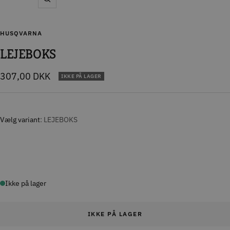
Zoom
HUSQVARNA
LEJEBOKS
Tilbudspris
307,00 DKK
IKKE PÅ LAGER
Vælg variant
LEJEBOKS
Ikke på lager
IKKE PÅ LAGER