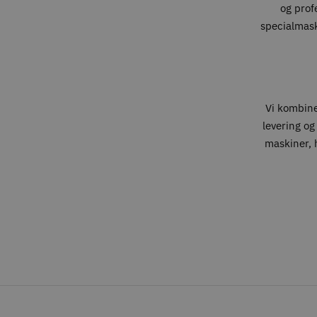
og prof
specialmaski
Vi kombin
levering og
maskiner, h