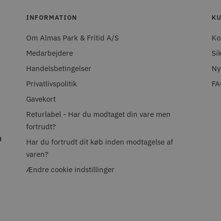
INFORMATION
KU
Om Almas Park & Fritid A/S
Ko
Medarbejdere
Si
Handelsbetingelser
Ny
Privatlivspolitik
FA
Gavekort
Returlabel - Har du modtaget din vare men
fortrudt?
0
Har du fortrudt dit køb inden modtagelse af
varen?
Ændre cookie indstillinger