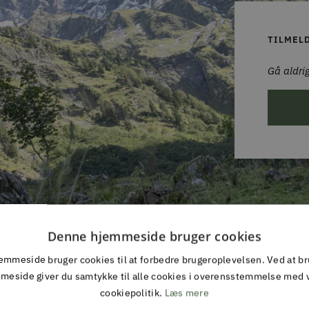
TILMEL
Gå aldrig
Denne hjemmeside bruger cookies
TIL DAG LEVERING
30 DAGES FULD RE
mmeside bruger cookies til at forbedre brugeroplevelsen. Ved at b
ing inden kl 13 på hverdage
meside giver du samtykke til alle cookies i overensstemmelse med 
cookiepolitik.
Læs mere