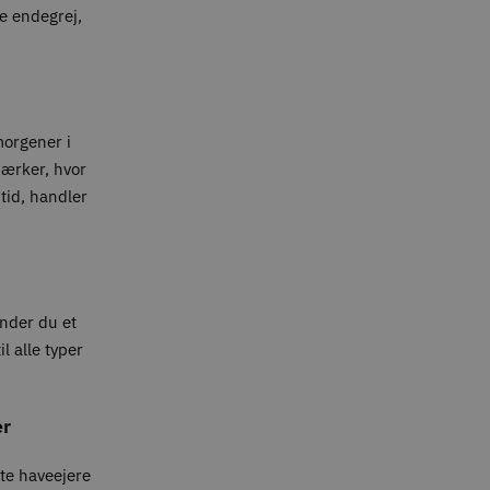
te endegrej,
 morgener i
mærker, hvor
tid, handler
inder du et
l alle typer
er
ate haveejere