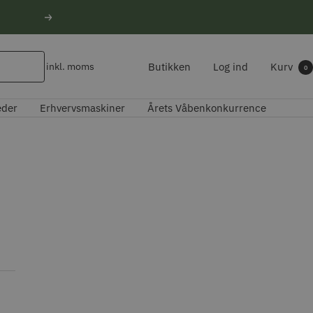
Næste
Butikken
Log ind
Kurv
inkl. moms
0
eder
Erhvervsmaskiner
Årets Våbenkonkurrence