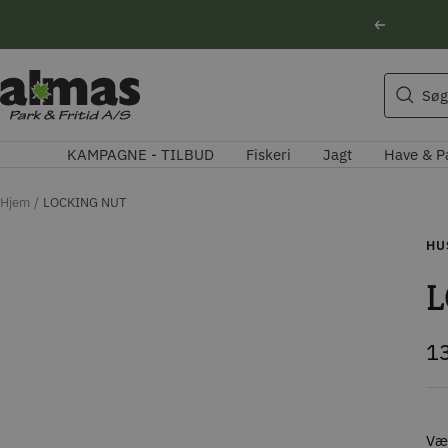
Spring
Forrige
til
indhold
Søgeforslag
Almas
Søg
Park
Husqvarna motorsav
&
Kikkert
KAMPAGNE - TILBUD
Fiskeri
Jagt
Have & P
Fritid
Blink
Natoptik
Hjem
LOCKING NUT
HU
L
Ti
1
Væl