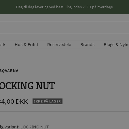
Dag til dag levering ved bestilling inden kl 13 på hverdage
ark
Hus & Fritid
Reservedele
Brands
Blogs & Nyh
SQVARNA
OCKING NUT
lbudspris
34,00 DKK
IKKE PÅ LAGER
g variant
LOCKING NUT