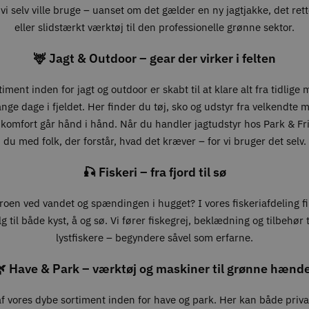
vi selv ville bruge – uanset om det gælder en ny jagtjakke, det ret
eller slidstærkt værktøj til den professionelle grønne sektor.
🦌 Jagt & Outdoor – gear der virker i felten
iment inden for jagt og outdoor er skabt til at klare alt fra tidlige
lange dage i fjeldet. Her finder du tøj, sko og udstyr fra velkendte 
 komfort går hånd i hånd. Når du handler jagtudstyr hos Park & Fri
du med folk, der forstår, hvad det kræver – for vi bruger det selv.
🎣 Fiskeri – fra fjord til sø
roen ved vandet og spændingen i hugget? I vores fiskeriafdeling f
g til både kyst, å og sø. Vi fører fiskegrej, beklædning og tilbehør ti
lystfiskere – begyndere såvel som erfarne.
 Have & Park – værktøj og maskiner til grønne hænd
 af vores dybe sortiment inden for have og park. Her kan både priv