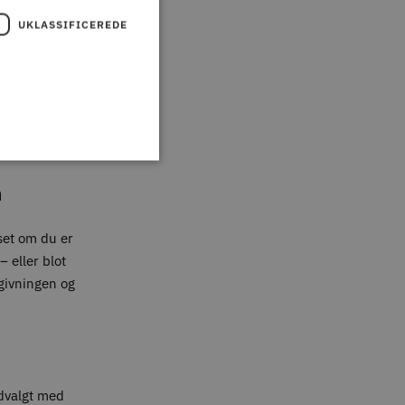
UKLASSIFICEREDE
,
n
set om du er
 eller blot
givningen og
udvalgt med