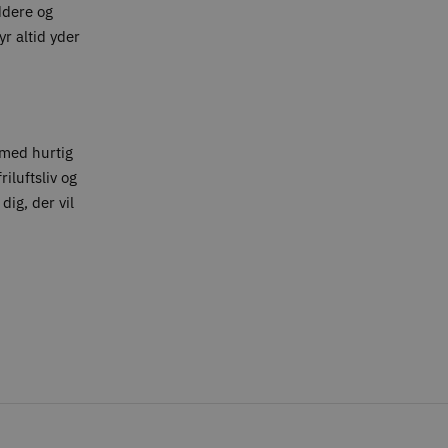
ddere og
yr altid yder
med hurtig
iluftsliv og
dig, der vil