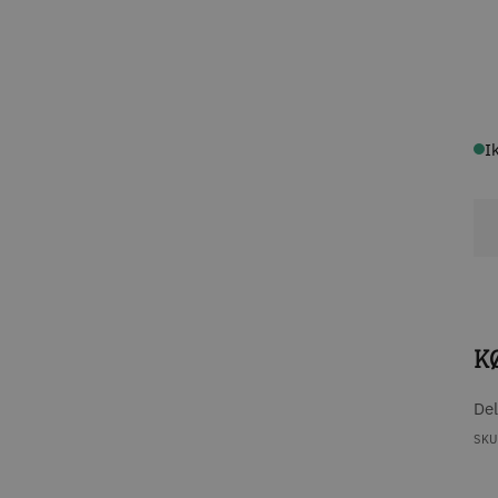
I
K
De
SKU