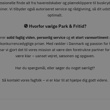
essionelle finde alt fra haveredskaber og plæneklippere til buskry
ner. Vi tilbyder også autoriseret service og rådgivning, så dit udst
optimalt.
🧭 Hvorfor vælge Park & Fritid?
erer
solid faglig viden
,
personlig service
og
et stort varesortiment
 konkurrencedygtige priser. Med rødder i Danmark og passion for fr
ar vi gjort det til vores mission at være den foretrukne partner for 
være klar – uanset vejret, sæsonen og opgaven.
Har du spørgsmål, eller søger du noget særligt?
Så kontakt vores fagfolk – vi er klar til at hjælpe dig godt videre.