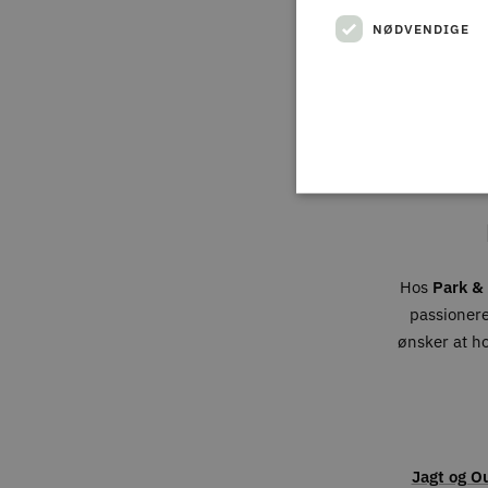
NØDVENDIGE
Hos
Park & 
passionere
ønsker at h
Jagt og O