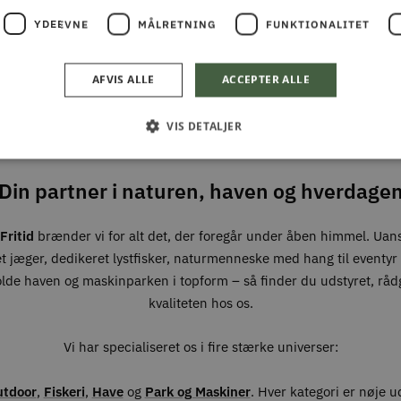
YDEEVNE
MÅLRETNING
FUNKTIONALITET
ALMAS PARK & FRITID
ALT I JAGT & OUTDOOR
AFVIS ALLE
ACCEPTER ALLE
FISKERI, HAVE & PARK
VIS DETALJER
Din partner i naturen, haven og hverdage
Fritid
brænder vi for alt det, der foregår under åben himmel. Uan
t jæger, dedikeret lystfisker, naturmenneske med hang til eventyr –
olde haven og maskinparken i topform – så finder du udstyret, råd
kvaliteten hos os.
Vi har specialiseret os i fire stærke universer:
utdoor
,
Fiskeri
,
Have
og
Park og Maskiner
. Hver kategori er nøje 