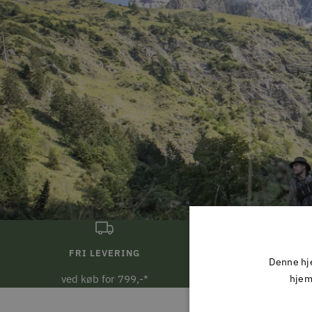
FRI LEVERING
DAG 
Denne hje
ved køb for 799,-*
Ved bestill
hjem