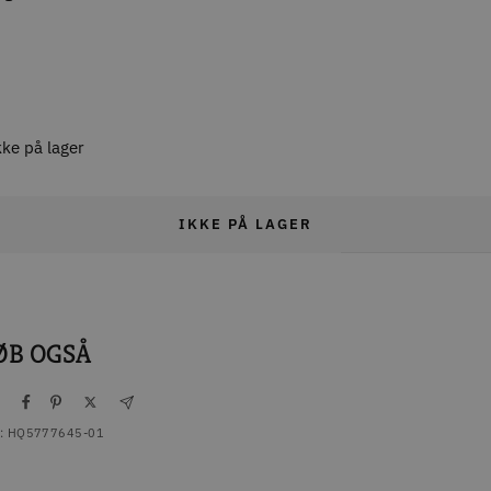
kke på lager
IKKE PÅ LAGER
ØB OGSÅ
l
:
HQ5777645-01