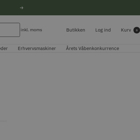
Næste
Butikken
Log ind
Kurv
inkl. moms
0
eder
Erhvervsmaskiner
Årets Våbenkonkurrence