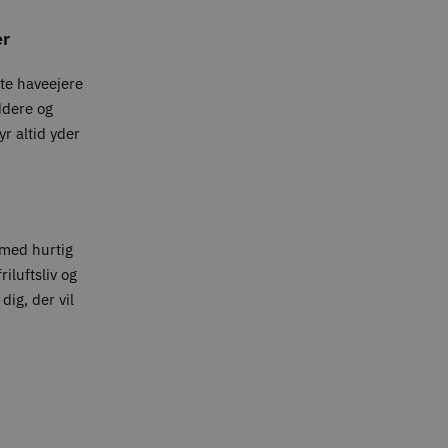
er
ate haveejere
ddere og
yr altid yder
med hurtig
iluftsliv og
dig, der vil