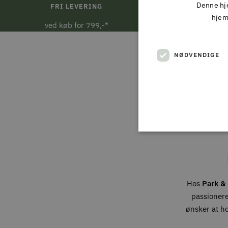
Denne hje
FRI LEVERING
DAG 
hjem
ved køb for 799,-*
Ved bestill
NØDVENDIGE
Hos
Park & 
passionere
ønsker at h