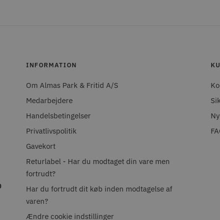
INFORMATION
KU
Om Almas Park & Fritid A/S
Ko
Medarbejdere
Si
Handelsbetingelser
Ny
Privatlivspolitik
FA
Gavekort
Returlabel - Har du modtaget din vare men
fortrudt?
0
Har du fortrudt dit køb inden modtagelse af
varen?
Ændre cookie indstillinger