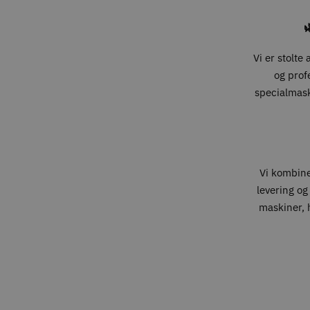

Vi er stolte
og prof
specialmaski
Vi kombin
levering og
maskiner, h