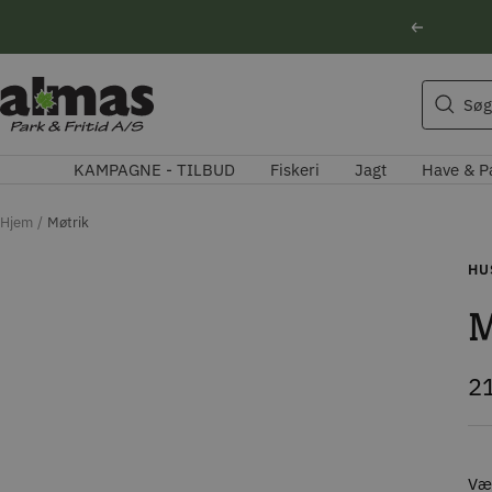
Spring
Forrige
til
indhold
Søgeforslag
Almas
Søg
Park
Husqvarna motorsav
&
Kikkert
KAMPAGNE - TILBUD
Fiskeri
Jagt
Have & P
Fritid
Blink
Natoptik
Hjem
Møtrik
HU
M
Ti
2
Væl