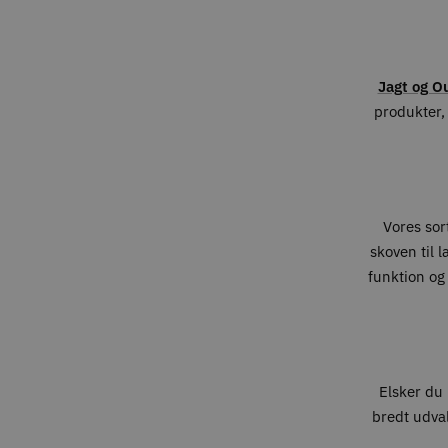
Jagt og O
produkter, 
Vores sort
skoven til 
funktion og
Elsker du 
bredt udval