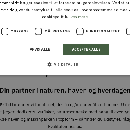
mmeside bruger cookies til at forbedre brugeroplevelsen. Ved at b
TIL DAG LEVERING
30 DAGES FULD RE
meside giver du samtykke til alle cookies i overensstemmelse med 
ing inden kl 13 på hverdage
cookiepolitik.
Læs mere
YDEEVNE
MÅLRETNING
FUNKTIONALITET
ALMAS PARK & FRITID
ALT I JAGT & OUTDOOR
AFVIS ALLE
ACCEPTER ALLE
FISKERI, HAVE & PARK
VIS DETALJER
Din partner i naturen, haven og hverdage
Fritid
brænder vi for alt det, der foregår under åben himmel. Uan
t jæger, dedikeret lystfisker, naturmenneske med hang til eventyr –
olde haven og maskinparken i topform – så finder du udstyret, råd
kvaliteten hos os.