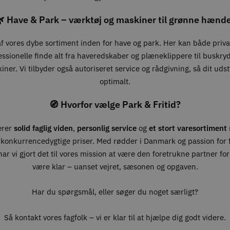
 Have & Park – værktøj og maskiner til grønne hænd
 af vores dybe sortiment inden for have og park. Her kan både priv
essionelle finde alt fra haveredskaber og plæneklippere til buskry
ner. Vi tilbyder også autoriseret service og rådgivning, så dit udst
optimalt.
🧭 Hvorfor vælge Park & Fritid?
erer
solid faglig viden
,
personlig service
og
et stort varesortiment
 konkurrencedygtige priser. Med rødder i Danmark og passion for fr
ar vi gjort det til vores mission at være den foretrukne partner for 
være klar – uanset vejret, sæsonen og opgaven.
Har du spørgsmål, eller søger du noget særligt?
Så kontakt vores fagfolk – vi er klar til at hjælpe dig godt videre.