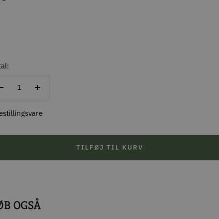
al:
Reducer
Forøg
antal
antal
estillingsvare
TILFØJ TIL KURV
ØB OGSÅ