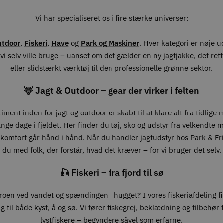
Vi har specialiseret os i fire stærke universer:
utdoor
,
Fiskeri
,
Have
og
Park og Maskiner
. Hver kategori er nøje 
vi selv ville bruge – uanset om det gælder en ny jagtjakke, det ret
eller slidstærkt værktøj til den professionelle grønne sektor.
🦌 Jagt & Outdoor – gear der virker i felten
iment inden for jagt og outdoor er skabt til at klare alt fra tidlige
lange dage i fjeldet. Her finder du tøj, sko og udstyr fra velkendte 
 komfort går hånd i hånd. Når du handler jagtudstyr hos Park & Fri
du med folk, der forstår, hvad det kræver – for vi bruger det selv.
🎣 Fiskeri – fra fjord til sø
roen ved vandet og spændingen i hugget? I vores fiskeriafdeling f
g til både kyst, å og sø. Vi fører fiskegrej, beklædning og tilbehør ti
lystfiskere – begyndere såvel som erfarne.