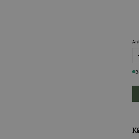
Ant
B
K