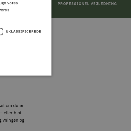
ruge vores
TURRET
PROFESSIONEL VEJLEDNING
vores
UKLASSIFICEREDE
,
n
set om du er
 eller blot
givningen og