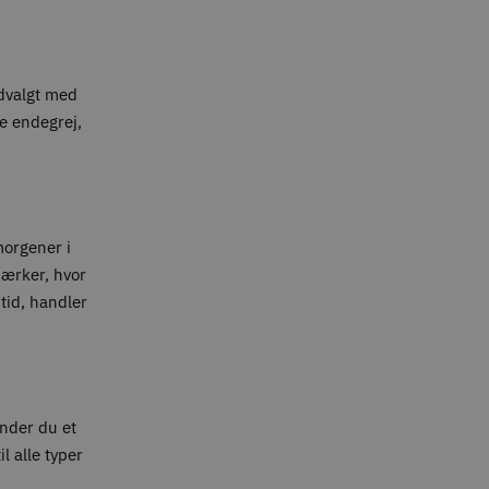
udvalgt med
te endegrej,
 morgener i
mærker, hvor
tid, handler
inder du et
l alle typer