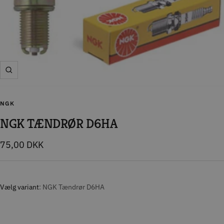
Zoom
NGK
NGK TÆNDRØR D6HA
Tilbudspris
75,00 DKK
Vælg variant
NGK Tændrør D6HA