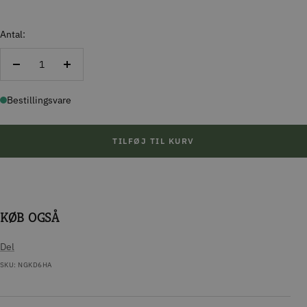
Antal:
Reducer
Forøg
antal
antal
Bestillingsvare
TILFØJ TIL KURV
KØB OGSÅ
Del
SKU:
NGKD6HA