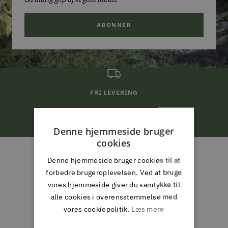
ABONNER
FRI LEVERING
ved køb for 799,-*
Denne hjemmeside bruger
Gå
Gå
Gå
Gå
cookies
til
til
til
til
Denne hjemmeside bruger cookies til at
ALMAS PARK & FRITID
slide
slide
slide
slide
forbedre brugeroplevelsen. Ved at bruge
ALT I JAGT & OUTDOOR,
1
2
3
4
vores hjemmeside giver du samtykke til
FISKERI, HAVE & PARK
alle cookies i overensstemmelse med
vores cookiepolitik.
Læs mere
Din partner i naturen, haven og