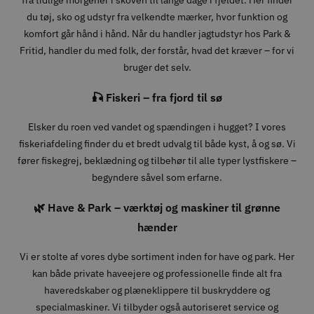
fra tidlige morgener i skoven til lange dage i fjeldet. Her finder
du tøj, sko og udstyr fra velkendte mærker, hvor funktion og
komfort går hånd i hånd. Når du handler jagtudstyr hos Park &
Fritid, handler du med folk, der forstår, hvad det kræver – for vi
bruger det selv.
🎣 Fiskeri – fra fjord til sø
Elsker du roen ved vandet og spændingen i hugget? I vores
fiskeriafdeling finder du et bredt udvalg til både kyst, å og sø. Vi
fører fiskegrej, beklædning og tilbehør til alle typer lystfiskere –
begyndere såvel som erfarne.
🌿 Have & Park – værktøj og maskiner til grønne
hænder
Vi er stolte af vores dybe sortiment inden for have og park. Her
kan både private haveejere og professionelle finde alt fra
haveredskaber og plæneklippere til buskryddere og
specialmaskiner. Vi tilbyder også autoriseret service og